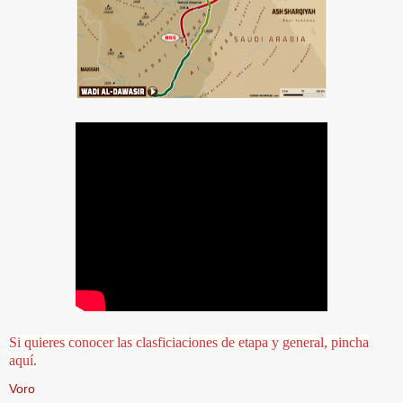
Si quieres conocer las clasficiaciones de etapa y general, pincha
aquí.
Voro