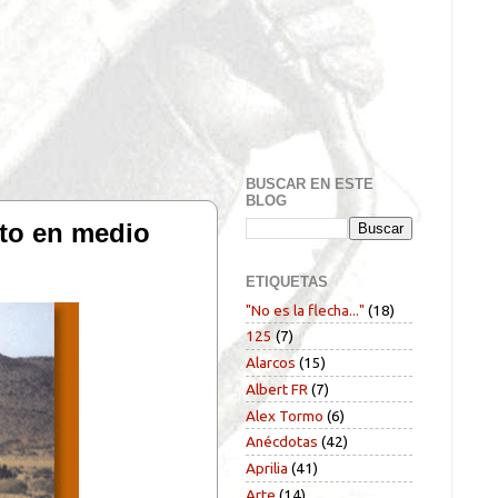
BUSCAR EN ESTE
BLOG
oto en medio
ETIQUETAS
"No es la flecha..."
(18)
125
(7)
Alarcos
(15)
Albert FR
(7)
Alex Tormo
(6)
Anécdotas
(42)
Aprilia
(41)
Arte
(14)