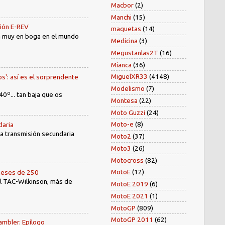
Macbor
(2)
Manchi
(15)
sión E-REV
maquetas
(14)
tá muy en boga en el mundo
Medicina
(3)
Megustanlas2T
(16)
Mianca
(36)
MiguelXR33
(4148)
os': así es el sorprendente
Modelismo
(7)
40º... tan baja que os
Montesa
(22)
Moto Guzzi
(24)
Moto-e
(8)
daria
 la transmisión secundaria
Moto2
(37)
Moto3
(26)
Motocross
(82)
MotoE
(12)
oneses de 250
el TAC-Wilkinson, más de
MotoE 2019
(6)
MotoE 2021
(1)
MotoGP
(809)
MotoGP 2011
(62)
ambler. Epílogo