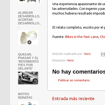
Una experiencia apasionante de u
las adversidades. Con ingenio y pa
ALARGAR
muchos hubiera resultado imposib
DESARROLLO,
ACORTAR
DESARROLLO..
.
El relato completo, escrito por el
Fuente:
Bikes in the Fast Lane
,
Ch
Artículo realizado por:
Voro
QUASAR,
PHASAR Y EL
Etiquetas:
Voro
'MOVIMIENTO
PIES POR
DELANTE'
No hay comentarios
Publicar un comentario
MOTOS
NONATAS
Entrada más reciente