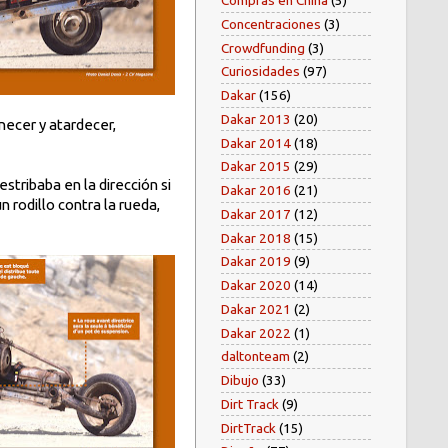
Compras en China
(5)
Concentraciones
(3)
Crowdfunding
(3)
Curiosidades
(97)
Dakar
(156)
Dakar 2013
(20)
necer y atardecer,
Dakar 2014
(18)
Dakar 2015
(29)
stribaba en la dirección si
Dakar 2016
(21)
 rodillo contra la rueda,
Dakar 2017
(12)
Dakar 2018
(15)
Dakar 2019
(9)
Dakar 2020
(14)
Dakar 2021
(2)
Dakar 2022
(1)
daltonteam
(2)
Dibujo
(33)
Dirt Track
(9)
DirtTrack
(15)