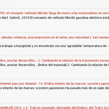
: el concepto 'vehículo híbrido' llega de nuevo a las motocicletas en ver
 Mp3 Hybrid , 2010 El concepto de vehículo híbrido gasolina-eléctrico es
, válvulas rotativas, precompresión en el cárter, una velocidad y 'seis tiemp
a trabajar a Kazajistán y os encontráis con una 'agradable' temperatura de -
llos, acortar desarrollos... 2- Cambiando la relación de la transmisión secun
llos, acortar desarrollos... (Índice del especial) 2- Cambiando la relación de
imiento pies por delante'. 14- El tibio intento de las marcas: scooters jap
tibio intento de las marcas: scooters japoneses Ha pasado más de un siglo d
LER 2025. y 3- Trail sin carenado: derivadas del Enduro, del Trial y Scr