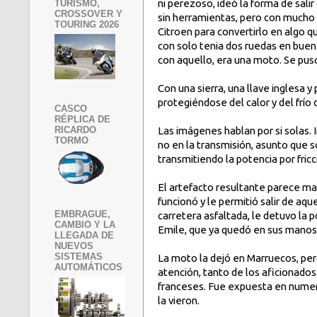
ni perezoso, ideó la forma de salir
TURISMO,
CROSSOVER Y
sin herramientas, pero con mucho
TOURING 2026
Citroen para convertirlo en algo que
con solo tenia dos ruedas en buen 
con aquello, era una moto. Se pus
Con una sierra, una llave inglesa 
protegiéndose del calor y del frío 
CASCO
RÉPLICA DE
Las imágenes hablan por si solas. 
RICARDO
TORMO
no en la transmisión, asunto que so
transmitiendo la potencia por fricc
El artefacto resultante parece ma
funcionó y le permitió salir de aqu
EMBRAGUE,
carretera asfaltada, le detuvo la po
CAMBIO Y LA
Emile, que ya quedó en sus manos
LLEGADA DE
NUEVOS
SISTEMAS
La moto la dejó en Marruecos, pero
AUTOMÁTICOS
atención, tanto de los aficionado
franceses. Fue expuesta en numer
la vieron.