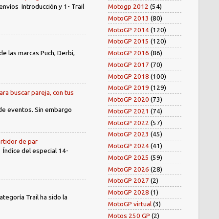
Motogp 2012
(54)
íos Introducción y 1- Trail
MotoGP 2013
(80)
MotoGP 2014
(120)
MotoGP 2015
(120)
e las marcas Puch, Derbi,
MotoGP 2016
(86)
MotoGP 2017
(70)
MotoGP 2018
(100)
MotoGP 2019
(129)
ara buscar pareja, con tus
MotoGP 2020
(73)
 de eventos. Sin embargo
MotoGP 2021
(74)
MotoGP 2022
(57)
MotoGP 2023
(45)
rtidor de par
MotoGP 2024
(41)
dice del especial 14-
MotoGP 2025
(59)
MotoGP 2026
(28)
MotoGP 2027
(2)
MotoGP 2028
(1)
egoría Trail ha sido la
MotoGP virtual
(3)
Motos 250 GP
(2)