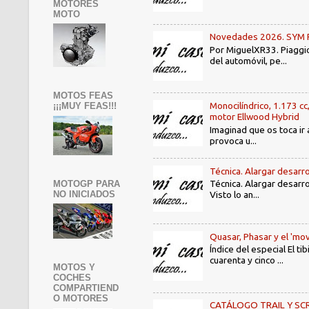
MOTORES
MOTO
Novedades 2026. SYM PE3
Por MiguelXR33. Piaggio
del automóvil, pe...
MOTOS FEAS
Monocilíndrico, 1.173 cc
¡¡¡MUY FEAS!!!
motor Ellwood Hybrid
Imaginad que os toca ir 
provoca u...
Técnica. Alargar desarro
Técnica. Alargar desarro
MOTOGP PARA
NO INICIADOS
Visto lo an...
Quasar, Phasar y el 'mov
Índice del especial El 
cuarenta y cinco ...
MOTOS Y
COCHES
COMPARTIEND
O MOTORES
CATÁLOGO TRAIL Y SCRAMB