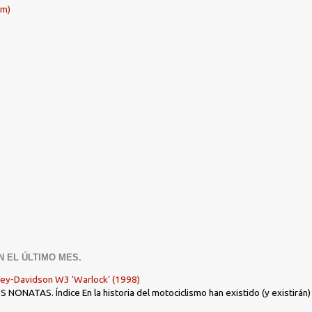
om)
N EL ÚLTIMO MES.
ley-Davidson W3 'Warlock' (1998)
ONATAS. Índice En la historia del motociclismo han existido (y existirán