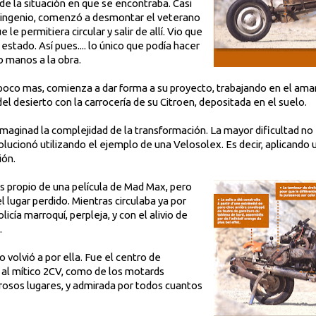
 de la situación en que se encontraba. Casi
 ingenio, comenzó a desmontar el veterano
 le permitiera circular y salir de allí. Vio que
estado. Así pues.... lo único que podía hacer
o manos a la obra.
y poco mas, comienza a dar forma a su proyecto, trabajando en el ama
del desierto con la carrocería de su Citroen, depositada en el suelo.
Imaginad la complejidad de la transformación. La mayor dificultad no e
lucionó utilizando el ejemplo de una Velosolex. Es decir, aplicando un
ión.
s propio de una película de Mad Max, pero
el lugar perdido. Mientras circulaba ya por
licía marroquí, perpleja, y con el alivio de
.
 volvió a por ella. Fue el centro de
s al mítico 2CV, como de los motards
osos lugares, y admirada por todos cuantos