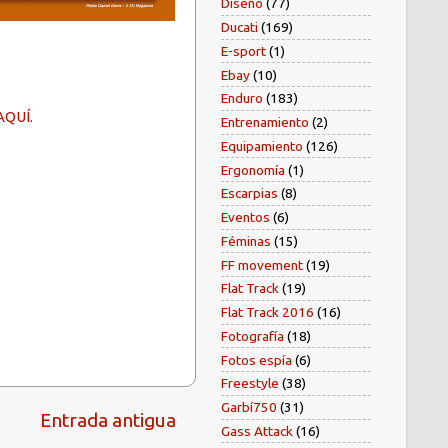
Diseño
(77)
Ducati
(169)
E-sport
(1)
Ebay
(10)
Enduro
(183)
AQUÍ.
Entrenamiento
(2)
Equipamiento
(126)
Ergonomía
(1)
Escarpias
(8)
Eventos
(6)
Féminas
(15)
FF movement
(19)
Flat Track
(19)
Flat Track 2016
(16)
Fotografía
(18)
Fotos espía
(6)
Freestyle
(38)
Garbí750
(31)
Entrada antigua
Gass Attack
(16)