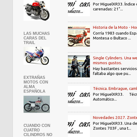
Por MiguelXR33. Índice
carenadas: 21"...
Historia de la Moto - 
Corría 1983 cuando Espa
LAS MUCHAS
Montesa o Bultaco ...
CARAS DEL
TRAIL
Single Cylinders. Una we
mismos gustos.
Hay bastantes servicios
faltaba algo que pu...
EXTRAÑAS
MOTOS CON
ALMA
Técnica. Embrague, camb
ESPAÑOLA
Por MiguelXR33. Técni
Automático...
Novedades 2027. Zontes
Por MiguelXR33. Una de 
CUANDO CON
Zontes 703F , una t...
CUATRO
CILINDROS NO