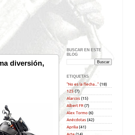
BUSCAR EN ESTE
BLOG
a diversión,
ETIQUETAS
"No es la flecha..."
(18)
125
(7)
Alarcos
(15)
Albert FR
(7)
Alex Tormo
(6)
Anécdotas
(42)
Aprilia
(41)
Arte
(14)