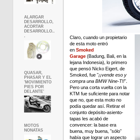
ALARGAR
DESARROLLO,
ACORTAR
DESARROLLO..
.
Claro, cuando un propietario
de esta moto entró
en
Smoked
Garage
(Badung, Bali, en la
lejana Indonesia), lo primero
que pensó Nicko Eigert, de
QUASAR,
Smoked,
fue "
¡¡vende eso y
PHASAR Y EL
compra una BMW Nine-T!!
".
'MOVIMIENTO
PIES POR
Pero una corta vuelta con la
DELANTE'
KTM fue suficiente para notar
que no, que esta moto no
podía quedar así. Retirar el
conjunto depósito-asiento-
tapas les acabó de
convencer: la base era
MOTOS
NONATAS
buena, muy buena, "sólo"
había que lograr un aspecto