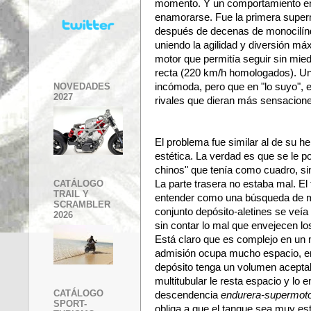
momento. Y un comportamiento en
enamorarse. Fue la primera super
después de decenas de monocilín
uniendo la agilidad y diversión má
motor que permitía seguir sin mie
recta (220 km/h homologados). Un
NOVEDADES
incómoda, pero que en "lo suyo", 
2027
rivales que dieran más sensaciones
El problema fue similar al de su h
estética. La verdad es que se le po
chinos" que tenía como cuadro, si
La parte trasera no estaba mal. El
CATÁLOGO
TRAIL Y
entender como una búsqueda de me
SCRAMBLER
conjunto depósito-aletines se veí
2026
sin contar lo mal que envejecen lo
Está claro que es complejo en un m
admisión ocupa mucho espacio, enc
depósito tenga un volumen aceptab
multitubular le resta espacio y lo
CATÁLOGO
descendencia
endurera-supermot
SPORT-
obliga a que el tanque sea muy es