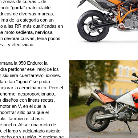
 zonas de curvas... de
moto "gorda" matriculable
dricas de diversas marcas,
xima de la categoría con un
do a las RR más cualificadas en
a moto sedienta, nerviosa,
en devorar curvas, tenía pocos
... y efectividad.
ermana la 950 Enduro: la
día perdonar ese "reloj de los
n siquiera cuentarrevoluciones.
 faro tan "agudo" se podía
jorar la aerodinámica. Pero el
a enorme, desproporcionado...
s diseños con lineas rectas.
otor en V, en el que la
ontrar sitio para que el
le. También el chasis
 ensancha. Al ser una moto de
o
, el largo y adelantado asiento
trecho en su unión. Y encima se