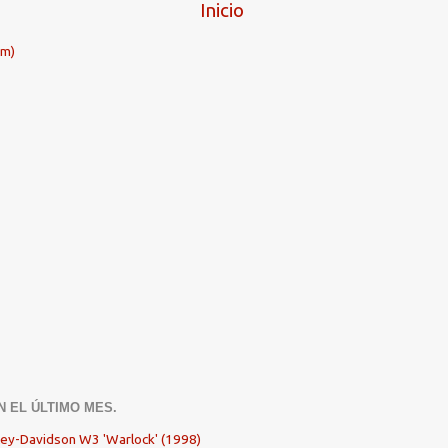
Inicio
om)
N EL ÚLTIMO MES.
ley-Davidson W3 'Warlock' (1998)