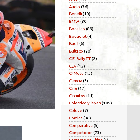
Audio
(36)
Benelli
(10)
BMW
(80)
Bocetos
(89)
Bougelet
(4)
Buell
(6)
Bultaco
(20)
C.E. RallyTT
(2)
CEV
(15)
CFMoto
(15)
Ciencia
(3)
Cine
(17)
Circuitos
(11)
Colectivo y leyes
(105)
Colove
(7)
Comics
(36)
Comparativa
(5)
Competición
(73)