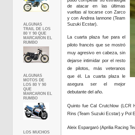
pudo completar su estrategia
de atacar en las últimas
vueltas al tocarse con Zarco
y con
Andrea Iannone
(Team
Suzuki Ecstar).
ALGUNAS
TRAIL DE LOS
80 Y 90 QUE
La cuarta plaza fue para el
MARCARON EL
RUMBO
piloto francés que se mostró
muy agresivo en cabeza, sin
dejarse intimidar por el resto
de pilotos, más veteranos
ALGUNAS
que él. La cuarta plaza le
MOTOS DE
asegura ser el mejor
LOS 80 Y 90
QUE
debutante del año.
MARCARON EL
RUMBO
Quinto fue
Cal Crutchlow
(LCR Ho
Rins
(Team Suzuki Ecstar) y
Pol 
Aleix Espargaró
(Aprilia Racing Te
LOS MUCHOS