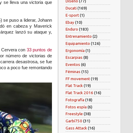
Diseño
(77)
 se lleva una victoria que
Ducati
(169)
E-sport
(1)
) se puso a liderar,
Johann
Ebay
(10)
odó en cabeza y
Maverick
Enduro
(183)
árquez lanzó su ataque y,
Entrenamiento
(2)
Equipamiento
(126)
e Cervera con
33 puntos de
Ergonomía
(1)
or número de victorias de
Escarpias
(8)
 carrera desastrosa, se fue
Eventos
(6)
 Poco a poco fue remontando
Féminas
(15)
FF movement
(19)
Flat Track
(19)
Flat Track 2016
(16)
Fotografía
(18)
Fotos espía
(6)
Freestyle
(38)
Garbí750
(31)
Gass Attack
(16)