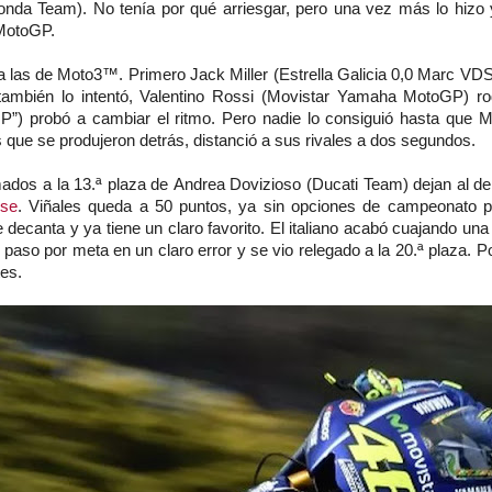
nda Team). No tenía por qué arriesgar, pero una vez más lo hizo y
 MotoGP.
r a las de Moto3™. Primero
Jack Miller
(Estrella Galicia 0,0 Marc VDS
ambién lo intentó,
Valentino Rossi
(Movistar Yamaha MotoGP) r
) probó a cambiar el ritmo. Pero nadie lo consiguió hasta que M
que se produjeron detrás, distanció a sus rivales a dos segundos.
mados a la 13.ª plaza de
Andrea Dovizioso
(Ducati Team) dejan al d
rse
.
Viñales queda a 50 puntos, ya sin opciones de campeonato p
decanta y ya tiene un claro favorito. El italiano acabó cuajando una
er paso por meta en un claro error y se vio relegado a la 20.ª plaza.
tes.