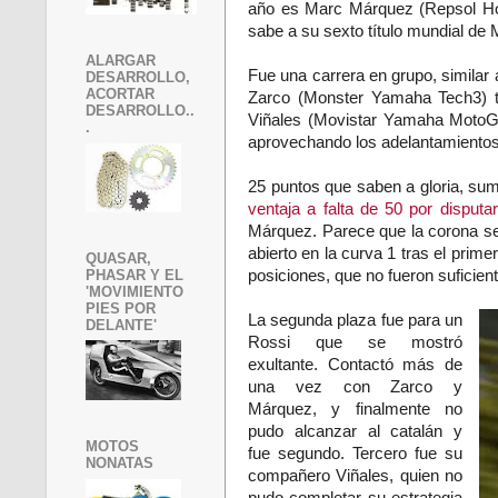
año es
Marc Márquez
(Repsol Ho
sabe a su sexto título mundial de
ALARGAR
Fue una carrera en grupo, simila
DESARROLLO,
ACORTAR
Zarco
(Monster Yamaha Tech3) t
DESARROLLO..
Viñales
(Movistar Yamaha MotoGP”
.
aprovechando los adelantamientos 
25 puntos que saben a gloria, su
ventaja a falta de 50 por disputa
Márquez. Parece que la corona se 
abierto en la curva 1 tras el prim
QUASAR,
PHASAR Y EL
posiciones, que no fueron suficien
'MOVIMIENTO
PIES POR
La segunda plaza fue para un
DELANTE'
Rossi que se mostró
exultante. Contactó más de
una vez con Zarco y
Márquez, y finalmente no
pudo alcanzar al catalán y
MOTOS
fue segundo. Tercero fue su
NONATAS
compañero Viñales, quien no