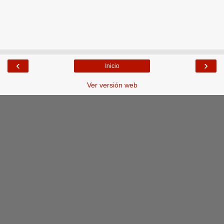
‹
›
Inicio
Ver versión web