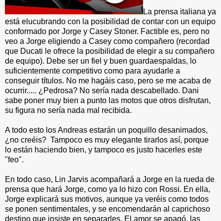
La prensa italiana ya
está elucubrando con la posibilidad de contar con un equipo
conformado por Jorge y Casey Stoner. Factible es, pero no
veo a Jorge eligiendo a Casey como compañero (recordad
que Ducati le ofrece la posibilidad de elegir a su compañero
de equipo). Debe ser un fiel y buen guardaespaldas, lo
suficientemente competitivo como para ayudarle a
conseguir títulos. No me hagáis caso, pero se me acaba de
ocurrir..... ¿Pedrosa? No sería nada descabellado. Dani
sabe poner muy bien a punto las motos que otros disfrutan,
su figura no sería nada mal recibida.
A todo esto los Andreas estarán un poquillo desanimados,
¿no creéis? Tampoco es muy elegante tirarlos así, porque
lo están haciendo bien, y tampoco es justo hacerles este
"feo".
En todo caso, Lin Jarvis acompañará a Jorge en la rueda de
prensa que hará Jorge, como ya lo hizo con Rossi. En ella,
Jorge explicará sus motivos, aunque ya veréis como todos
se ponen sentimentales, y se encomendarán al caprichoso
destino que insiste en separarles. El amor se apagó, las