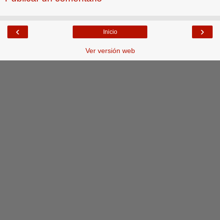
‹
›
Inicio
Ver versión web