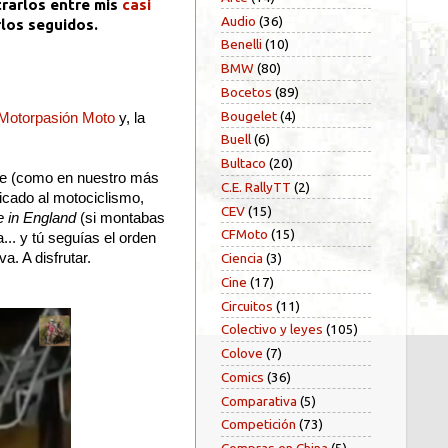
trarlos entre mis
casi
Audio
(36)
rlos seguidos.
Benelli
(10)
BMW
(80)
Bocetos
(89)
Bougelet
(4)
Motorpasión Moto
y, la
Buell
(6)
Bultaco
(20)
de (como en nuestro más
C.E. RallyTT
(2)
icado al motociclismo,
CEV
(15)
 in England
(si montabas
CFMoto
(15)
.. y tú seguías el orden
a. A disfrutar.
Ciencia
(3)
Cine
(17)
Circuitos
(11)
Colectivo y leyes
(105)
Colove
(7)
Comics
(36)
Comparativa
(5)
Competición
(73)