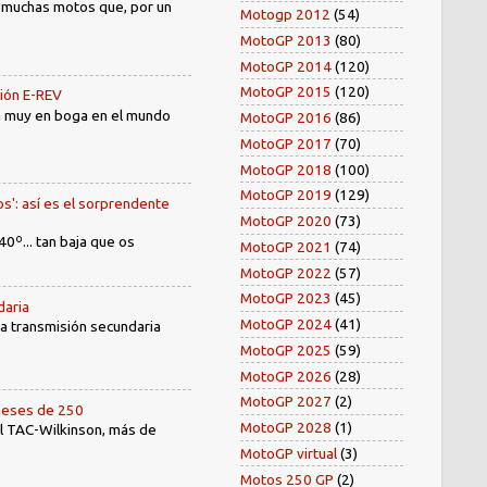
) muchas motos que, por un
Motogp 2012
(54)
MotoGP 2013
(80)
MotoGP 2014
(120)
MotoGP 2015
(120)
sión E-REV
tá muy en boga en el mundo
MotoGP 2016
(86)
MotoGP 2017
(70)
MotoGP 2018
(100)
MotoGP 2019
(129)
os': así es el sorprendente
MotoGP 2020
(73)
40º... tan baja que os
MotoGP 2021
(74)
MotoGP 2022
(57)
MotoGP 2023
(45)
daria
MotoGP 2024
(41)
 la transmisión secundaria
MotoGP 2025
(59)
MotoGP 2026
(28)
MotoGP 2027
(2)
oneses de 250
MotoGP 2028
(1)
el TAC-Wilkinson, más de
MotoGP virtual
(3)
Motos 250 GP
(2)