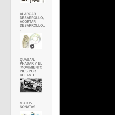
ALARGAR
DESARROLLO,
ACORTAR
DESARROLLO..
.
QUASAR,
PHASAR Y EL
'MOVIMIENTO
PIES POR
DELANTE'
MOTOS
NONATAS