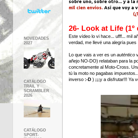
sobre uno, sobre otro... y a l
mil cien envíos.
Así que voy a v
(¿
26- Look at Life (1º
Este vídeo lo vi hace... ufff... mi
NOVEDADES
verdad, me llevé una alegría pues
2027
Lo que vais a ver es un
auténtico
v
añejo NO-DO) relataban para la po
concretamente al Moto-Cross. Una 
tú la moto no pagabas impuestos..
inverso
:-D
) ¡¡¡y a disfrutar!!! Ya
CATÁLOGO
TRAIL Y
SCRAMBLER
2026
CATÁLOGO
SPORT-