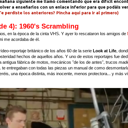
a mañana siguiente me llamó comentando que era difícil encon
olver a enseñarlos con un enlace inferior para que podáis ve
Te perdiste los anteriores? Pincha aquí para ir al primero)
 de 4): 1960's Scrambling
l años, en la época de la cinta VHS. Y ayer lo rescataron los amigos de
 ni me acordaba de él.
ídeo-reportaje británico de los años 60 de la serie
Look at Life
, don
steridad hechos de aquellos años. Y uno de estos reportajes fue ded
antigua fábrica de motos, mecánicos "de los de antes", trucos
made
. te entregaban con todas las piezas un manual de como desmontarla.
 veréis, una época distinta, más inocente, menos protectora... y más viv