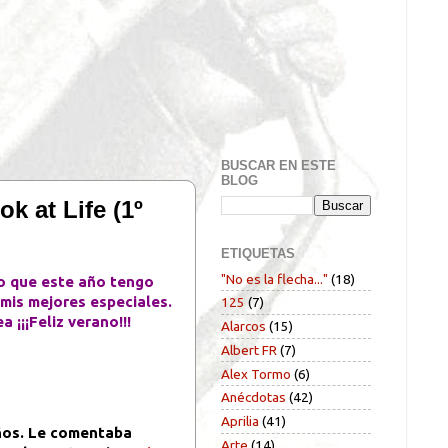
BUSCAR EN ESTE
BLOG
 at Life (1º
ETIQUETAS
"No es la flecha..."
(18)
o que este año tengo
 mis mejores especiales.
125
(7)
¡¡¡Feliz verano!!!
Alarcos
(15)
Albert FR
(7)
Alex Tormo
(6)
Anécdotas
(42)
Aprilia
(41)
años. Le comentaba
Arte
(14)