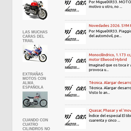
Por MiguelXR33. MOTOS N
motivo u otro, no ...
Novedades 2026. SYM PE3
Por MiguelXR33. Piaggio
LAS MUCHAS
del automóvil, pe...
CARAS DEL
TRAIL
Monocilíndrico, 1.173 cc
motor Ellwood Hybrid
Imaginad que os toca ir 
provoca u...
EXTRAÑAS
MOTOS CON
Técnica. Alargar desarro
ALMA
ESPAÑOLA
Técnica. Alargar desarro
Visto lo an...
Quasar, Phasar y el 'mov
Índice del especial El 
CUANDO CON
cuarenta y cinco ...
CUATRO
CILINDROS NO