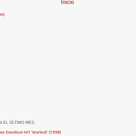
Inicio
om)
N EL ÚLTIMO MES.
ley-Davidson W3 'Warlock' (1998)