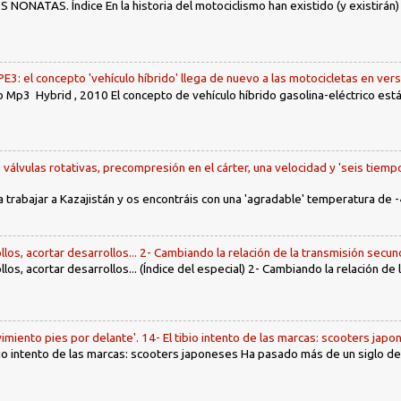
ONATAS. Índice En la historia del motociclismo han existido (y existirán
: el concepto 'vehículo híbrido' llega de nuevo a las motocicletas en ver
 Mp3 Hybrid , 2010 El concepto de vehículo híbrido gasolina-eléctrico es
, válvulas rotativas, precompresión en el cárter, una velocidad y 'seis tiemp
a trabajar a Kazajistán y os encontráis con una 'agradable' temperatura de -
llos, acortar desarrollos... 2- Cambiando la relación de la transmisión secun
llos, acortar desarrollos... (Índice del especial) 2- Cambiando la relación de
imiento pies por delante'. 14- El tibio intento de las marcas: scooters jap
tibio intento de las marcas: scooters japoneses Ha pasado más de un siglo d