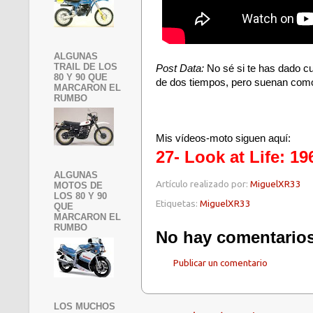
ALGUNAS
TRAIL DE LOS
Post Data:
No sé si te has dado cu
80 Y 90 QUE
de dos tiempos, pero suenan como 
MARCARON EL
RUMBO
Mis vídeos-moto siguen aquí:
27- Look at Life: 1
ALGUNAS
Artículo realizado por:
MiguelXR33
MOTOS DE
LOS 80 Y 90
Etiquetas:
MiguelXR33
QUE
MARCARON EL
RUMBO
No hay comentarios
Publicar un comentario
LOS MUCHOS