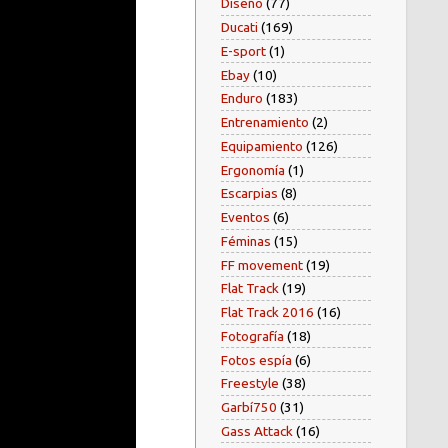
Diseño
(77)
Ducati
(169)
E-sport
(1)
Ebay
(10)
Enduro
(183)
Entrenamiento
(2)
Equipamiento
(126)
Ergonomía
(1)
Escarpias
(8)
Eventos
(6)
Féminas
(15)
FF movement
(19)
Flat Track
(19)
Flat Track 2016
(16)
Fotografía
(18)
Fotos espía
(6)
Freestyle
(38)
Garbí750
(31)
Gass Attack
(16)