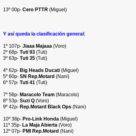
13º 00p-
Cero PTTR
(Miguel)
Y así queda la clasificación general:
1º 107p-
Jiaaa Majaaa
(Voro)
2º 68p-
Tuti 93
(Tuti)
3º 63p-
Tuti 35
(Tuti)
4º 62p-
Big Heads Ducati
(Miguel)
5º 60p-
SN Rep.Motard
(Nani)
6º 57p-
Tuti 41
(Tuti)
7º 56p-
Maracolo Team
(Maracolo)
8º 53p-
Suzi Q
(Voro)
9º 42p-
Rep.Motard Black Ops
(Nani)
10º 38p-
Pro-Link Honda
(Miguel)
11º 35p-
La Maja Abierta
(Voro)
12º 07p-
PMI Rep.Motard
(Nani)