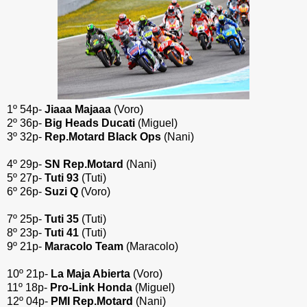
1º 54p-
Jiaaa Majaaa
(Voro)
2º 36p-
Big Heads Ducati
(Miguel)
3º 32p-
Rep.Motard Black Ops
(Nani)
4º 29p-
SN Rep.Motard
(Nani)
5º 27p-
Tuti 93
(Tuti)
6º 26p-
Suzi Q
(Voro)
7º 25p-
Tuti 35
(Tuti)
8º 23p-
Tuti 41
(Tuti)
9º 21p-
Maracolo Team
(Maracolo)
10º 21p-
La Maja Abierta
(Voro)
11º 18p-
Pro-Link Honda
(Miguel)
12º 04p-
PMI Rep.Motard
(Nani)