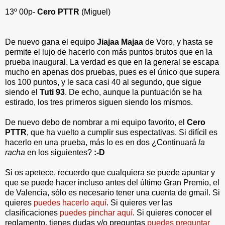
13º 00p-
Cero PTTR
(Miguel)
De nuevo gana el equipo
Jiajaa Majaa
de Voro, y hasta se
permite el lujo de hacerlo con más puntos brutos que en la
prueba inaugural. La verdad es que en la general se escapa
mucho en apenas dos pruebas, pues es el único que supera
los 100 puntos, y le saca casi 40 al segundo, que sigue
siendo el
Tuti 93
. De echo, aunque la puntuación se ha
estirado, los tres primeros siguen siendo los mismos.
De nuevo debo de nombrar a mi equipo favorito, el
Cero
PTTR
, que ha vuelto a cumplir sus espectativas. Si difícil es
hacerlo en una prueba, más lo es en dos ¿Continuará
la
racha
en los siguientes?
:-D
Si os apetece, recuerdo que cualquiera se puede apuntar y
que se puede hacer incluso antes del último Gran Premio, el
de Valencia, sólo es necesario tener una cuenta de gmail. Si
quieres
puedes hacerlo aquí
. Si quieres ver las
clasificaciones
puedes pinchar aquí
. Si quieres conocer el
reglamento, tienes dudas y/o preguntas
puedes preguntar