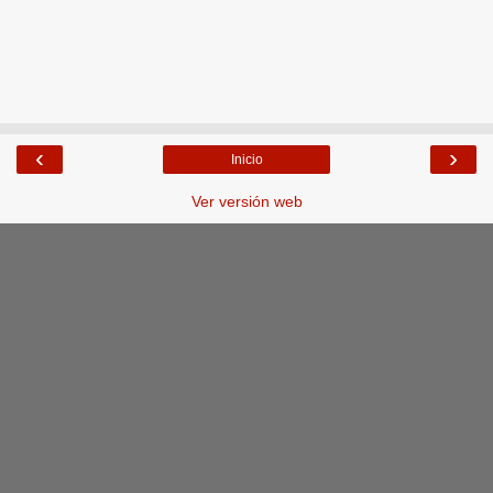
‹
›
Inicio
Ver versión web