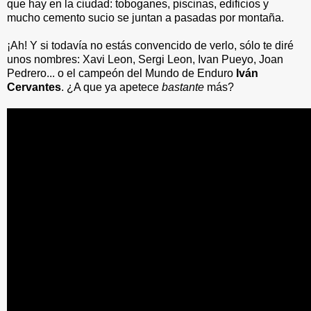
que hay en la ciudad: toboganes, piscinas, edificios y
mucho cemento sucio se juntan a pasadas por montaña.
¡Ah! Y si todavía no estás convencido de verlo, sólo te diré
unos nombres:
Xavi Leon,
Sergi Leon,
Ivan Pueyo,
Joan
Pedrero
... o el campeón del Mundo de Enduro
Iván
Cervantes
. ¿A que ya apetece
bastante
más?