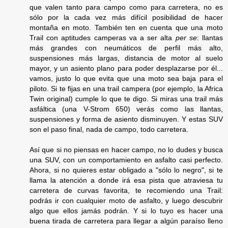
que valen tanto para campo como para carretera, no es
sólo por la cada vez más difícil posibilidad de hacer
montaña en moto. También ten en cuenta que una moto
Trail con aptitudes camperas va a ser alta
per se
: llantas
más grandes con neumáticos de perfil más alto,
suspensiones más largas, distancia de motor al suelo
mayor, y un asiento plano para poder desplazarse por él...
vamos, justo lo que evita que una moto sea baja para el
piloto. Si te fijas en una trail campera (por ejemplo, la Africa
Twin original) cumple lo que te digo. Si miras una trail más
asfáltica (una V-Strom 650) verás como las llantas,
suspensiones y forma de asiento disminuyen. Y estas SUV
son el paso final, nada de campo, todo carretera.
Así que si no piensas en hacer campo, no lo dudes y busca
una SUV, con un comportamiento en asfalto casi perfecto.
Ahora, si no quieres estar obligado a "sólo lo negro", si te
llama la atención a donde irá esa pista que atraviesa tu
carretera de curvas favorita, te recomiendo una Trail:
podrás ir con cualquier moto de asfalto, y luego descubrir
algo que ellos jamás podrán. Y si lo tuyo es hacer una
buena tirada de carretera para llegar a algún paraíso lleno