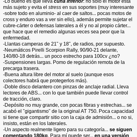
-Lo bueno es que lleva
cuna inferior
: no sólo el motor está
más sujeto y evita el
stress
en sus soportes (muy interesante
-sobre todo en aluminio- al caer de saltos... pocas motos de
cross y enduro vas a ver sin ello), además permite sujetar el
cubre-cárter o defensas laterales a él y no al propio cárter...
que hace que el remedio algunas veces sea peor que la
enfermedad.
-Llantas camperas de 21" y 18", de radios, por supuesto.
-Neumáticos Pirelli Scorpion Rally, 90/90-21 delante,
140/80-18 detrás... un poco estrecho para 100cv ¿no?
-Suspensiones largas. Pomo de regulación remota de la
precarga trasera.
-Buena altura libre del motor al suelo (aunque esos
colectores habrá que protegerlos más).
-Doble disco delantero con pinzas de anclaje radial. Lleva
lectores de ABS... con lo que también puede llevar control
de tracción, claro.
-Depósito no muy grande, con pocas fibras y estrechas... se
acabó el "gigantismo" de la original AT 750. Poca capacidad
si tiene que compartir sitio con la caja de admisión... o no si,
insisto, están en los laterales.
-Un aspecto realmente ligero para su categoría...
se siguen
comentando 180kg
. Para mí puede ser...
en una versión