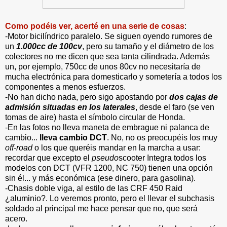
Como podéis ver, acerté en una serie de cosas
:
-Motor bicilíndrico paralelo. Se siguen oyendo rumores de
un
1.000cc de 100cv
, pero su tamaño y el diámetro de los
colectores no me dicen que sea tanta cilindrada. Además
un, por ejemplo, 750cc de unos 80cv no necesitaría de
mucha electrónica para domesticarlo y sometería a todos los
componentes a menos esfuerzos.
-No han dicho nada, pero sigo apostando por
dos cajas de
admisión situadas en los laterales
, desde el faro (se ven
tomas de aire) hasta el símbolo circular de Honda.
-En las fotos no lleva maneta de embrague ni palanca de
cambio...
lleva cambio DCT
. No, no os preocupéis los muy
off-road
o los que queréis mandar en la marcha a usar:
recordar que excepto el
pseudo
scooter Integra todos los
modelos con DCT (VFR 1200, NC 750) tienen una opción
sin él... y más económica (ese dinero, para gasolina).
-Chasis doble viga, al estilo de las CRF 450 Raid
¿aluminio?. Lo veremos pronto, pero el llevar el subchasis
soldado al principal me hace pensar que no, que será
acero.