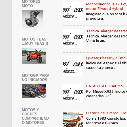
MOTORES
Monocilíndrico, 1.173 cc
MOTO
motor Ellwood Hybrid
Imaginad que os toca ir 
provoca u...
Técnica. Alargar desarro
Técnica. Alargar desarro
MOTOS FEAS
Visto lo an...
¡¡¡MUY FEAS!!!
Quasar, Phasar y el 'mov
Índice del especial El 
cuarenta y cinco ...
MOTOGP PARA
NO INICIADOS
CATÁLOGO TRAIL Y SCRAMB
Por MiguelXR33. Índice
carenadas: 21"...
MOTOS Y
Historia de la Moto - 
COCHES
Corría 1983 cuando Espa
COMPARTIEND
Montesa o Bultaco ...
O MOTORES