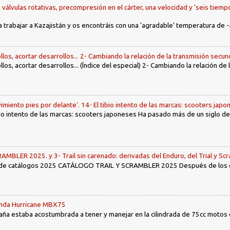
, válvulas rotativas, precompresión en el cárter, una velocidad y 'seis tiemp
a trabajar a Kazajistán y os encontráis con una 'agradable' temperatura de -
llos, acortar desarrollos... 2- Cambiando la relación de la transmisión secun
llos, acortar desarrollos... (Índice del especial) 2- Cambiando la relación de
imiento pies por delante'. 14- El tibio intento de las marcas: scooters jap
tibio intento de las marcas: scooters japoneses Ha pasado más de un siglo d
LER 2025. y 3- Trail sin carenado: derivadas del Enduro, del Trial y Scr
 de catálogos 2025 CATÁLOGO TRAIL Y SCRAMBLER 2025 Después de los env
Honda Hurricane MBX75
ña estaba acostumbrada a tener y manejar en la cilindrada de 75cc motos d