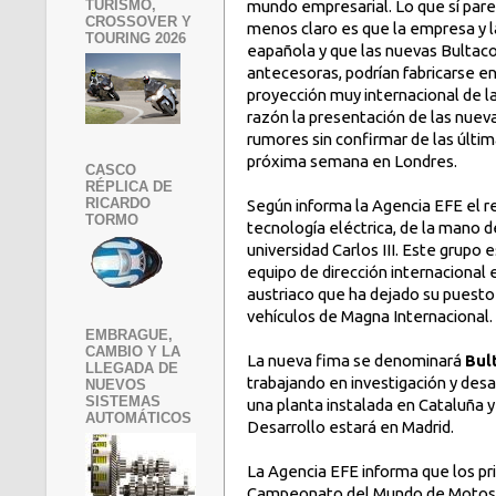
TURISMO,
mundo empresarial. Lo que sí par
CROSSOVER Y
menos claro es que la empresa y l
TOURING 2026
eapañola y que las nuevas Bultac
antecesoras, podrían fabricarse e
proyección muy internacional de l
razón la presentación de las nuev
rumores sin confirmar de las últim
próxima semana en Londres.
CASCO
RÉPLICA DE
RICARDO
Según informa la Agencia EFE el 
TORMO
tecnología eléctrica, de la mano d
universidad Carlos III. Este grupo
equipo de dirección internacional 
austriaco que ha dejado su puesto 
vehículos de Magna Internacional.
EMBRAGUE,
CAMBIO Y LA
La nueva fima se denominará
Bul
LLEGADA DE
trabajando en investigación y desa
NUEVOS
SISTEMAS
una planta instalada en Cataluña 
AUTOMÁTICOS
Desarrollo estará en Madrid.
La Agencia EFE informa que los p
Campeonato del Mundo de Motos El