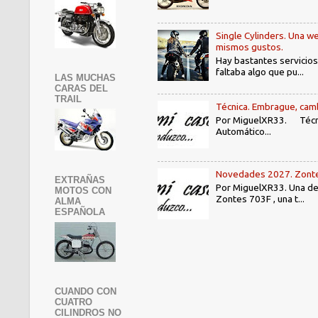
Single Cylinders. Una we
mismos gustos.
Hay bastantes servicios
faltaba algo que pu...
LAS MUCHAS
CARAS DEL
TRAIL
Técnica. Embrague, camb
Por MiguelXR33. Técni
Automático...
Novedades 2027. Zontes
EXTRAÑAS
Por MiguelXR33. Una de 
MOTOS CON
Zontes 703F , una t...
ALMA
ESPAÑOLA
CUANDO CON
CUATRO
CILINDROS NO