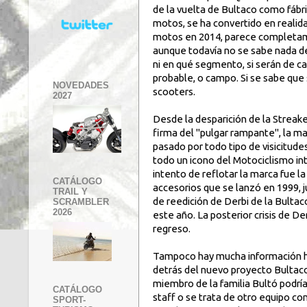
de la vuelta de Bultaco como fábr
motos, se ha convertido en realida
motos en 2014, parece completa
aunque todavía no se sabe nada de
ni en qué segmento, si serán de ca
probable, o campo. Si se sabe que
NOVEDADES
scooters.
2027
Desde la desparición de la Streake
firma del "pulgar rampante", la m
pasado por todo tipo de visicitude
todo un icono del Motociclismo int
intento de reflotar la marca fue la
CATÁLOGO
accesorios que se lanzó en 1999, j
TRAIL Y
de reedición de Derbi de la Bultac
SCRAMBLER
2026
este año. La posterior crisis de D
regreso.
Tampoco hay mucha información h
detrás del nuevo proyecto Bultaco
miembro de la familia Bultó podría
CATÁLOGO
staff o se trata de otro equipo co
SPORT-