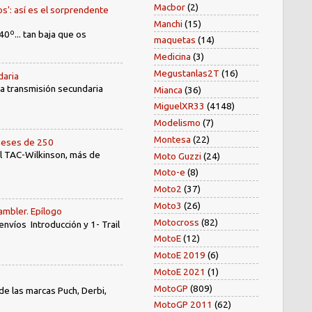
Macbor
(2)
os': así es el sorprendente
Manchi
(15)
40º... tan baja que os
maquetas
(14)
Medicina
(3)
Megustanlas2T
(16)
daria
 la transmisión secundaria
Mianca
(36)
MiguelXR33
(4148)
Modelismo
(7)
Montesa
(22)
oneses de 250
el TAC-Wilkinson, más de
Moto Guzzi
(24)
Moto-e
(8)
Moto2
(37)
Moto3
(26)
ambler. Epílogo
Motocross
(82)
íos Introducción y 1- Trail
MotoE
(12)
MotoE 2019
(6)
MotoE 2021
(1)
MotoGP
(809)
e las marcas Puch, Derbi,
MotoGP 2011
(62)