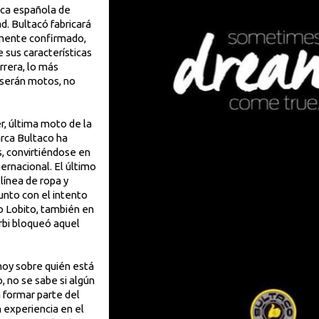
ica española de
d. Bultacó fabricará
mente confirmado,
 sus características
rrera, lo más
 serán motos, no
r, última moto de la
arca Bultaco ha
s, convirtiéndose en
ernacional. El último
 línea de ropa y
unto con el intento
o Lobito, también en
erbi bloqueó aquel
oy sobre quién está
, no se sabe si algún
 formar parte del
n experiencia en el