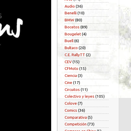
Audio
(36)
Benelli
(10)
BMW
(80)
Bocetos
(89)
Bougelet
(4)
Buell
(6)
Bultaco
(20)
C.E. RallyTT
(2)
CEV
(15)
CFMoto
(15)
Ciencia
(3)
Cine
(17)
Circuitos
(11)
Colectivo y leyes
(105)
Colove
(7)
Comics
(36)
Comparativa
(5)
Competición
(73)