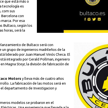
ece que está más o
a tecnología es
o, com sus
n Barcelona con
a marca. Por esa
as Bultaco, según los
as horas, será la
relanzamiento de Bultaco será con
e un grupo de ingenieros madrileños de la
 está liderado por Juan Manuel Vinós Checa. El
está integrado por Gerald Pollman, ingeniero
en Magna Steyr, la división de fabricación de
taco Motors
y lleva más de cuatro años
rrollo. La fabricación de las motos será en
y el departamento de Investigacion y
rimeros modelos se probaron en el
éctricas. Una experiencia que llevada a la