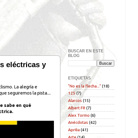
BUSCAR EN ESTE
BLOG
s eléctricas y
ETIQUETAS
"No es la flecha..."
(18)
lismo. La alegría e
ue seguiremos la pista....
125
(7)
Alarcos
(15)
se sabe en qué
Albert FR
(7)
trica.
Alex Tormo
(6)
Anécdotas
(42)
Aprilia
(41)
Arte
(14)