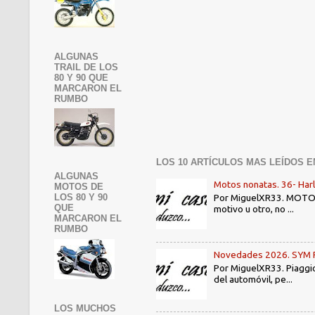
ALGUNAS
TRAIL DE LOS
80 Y 90 QUE
MARCARON EL
RUMBO
LOS 10 ARTÍCULOS MAS LEÍDOS E
ALGUNAS
Motos nonatas. 36- Har
MOTOS DE
Por MiguelXR33. MOTOS N
LOS 80 Y 90
QUE
motivo u otro, no ...
MARCARON EL
RUMBO
Novedades 2026. SYM PE3
Por MiguelXR33. Piaggio
del automóvil, pe...
LOS MUCHOS