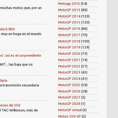
Motogp 2012
(54)
) muchas motos que, por un
MotoGP 2013
(80)
MotoGP 2014
(120)
MotoGP 2015
(120)
MotoGP 2016
(86)
sión E-REV
tá muy en boga en el mundo
MotoGP 2017
(70)
MotoGP 2018
(100)
MotoGP 2019
(129)
MotoGP 2020
(73)
os': así es el sorprendente
MotoGP 2021
(74)
40º... tan baja que os
MotoGP 2022
(57)
MotoGP 2023
(45)
MotoGP 2024
(41)
daria
MotoGP 2025
(59)
 la transmisión secundaria
MotoGP 2026
(28)
MotoGP 2027
(2)
MotoGP 2028
(1)
oneses de 250
MotoGP virtual
(3)
el TAC-Wilkinson, más de
Motos 250 GP
(2)