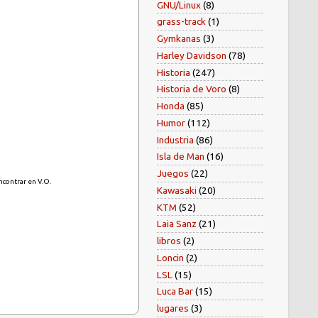
GNU/Linux
(8)
grass-track
(1)
Gymkanas
(3)
Harley Davidson
(78)
Historia
(247)
Historia de Voro
(8)
Honda
(85)
Humor
(112)
Industria
(86)
Isla de Man
(16)
Juegos
(22)
contrar en V.O.
Kawasaki
(20)
KTM
(52)
Laia Sanz
(21)
libros
(2)
Loncin
(2)
LSL
(15)
Luca Bar
(15)
lugares
(3)