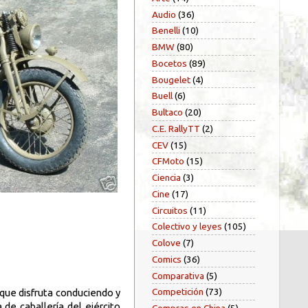
Audio
(36)
Benelli
(10)
BMW
(80)
Bocetos
(89)
Bougelet
(4)
Buell
(6)
Bultaco
(20)
C.E. RallyTT
(2)
CEV
(15)
CFMoto
(15)
Ciencia
(3)
Cine
(17)
Circuitos
(11)
Colectivo y leyes
(105)
Colove
(7)
Comics
(36)
Comparativa
(5)
Competición
(73)
que disfruta conduciendo y
 de caballería del ejército