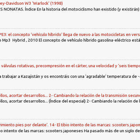
ley-Davidson W3 'Warlock' (1998)
ONATAS. Índice En la historia del motociclismo han existido (y existirán
: el concepto 'vehículo híbrido' llega de nuevo a las motocicletas en ver
 Mp3 Hybrid , 2010 El concepto de vehículo híbrido gasolina-eléctrico es
, válvulas rotativas, precompresión en el cárter, una velocidad y 'seis tiemp
a trabajar a Kazajistán y os encontráis con una 'agradable' temperatura de -
llos, acortar desarrollos... 2- Cambiando la relación de la transmisión secun
llos, acortar desarrollos... (Índice del especial) 2- Cambiando la relación de
imiento pies por delante'. 14- El tibio intento de las marcas: scooters jap
tibio intento de las marcas: scooters japoneses Ha pasado más de un siglo d