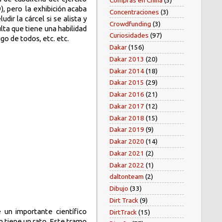
Compras en China
(5)
9), pero
la exhibición acaba
Concentraciones
(3)
dir la cárcel si se alista y
Crowdfunding
(3)
lta que tiene una habilidad
Curiosidades
(97)
go de todos, etc. etc.
Dakar
(156)
Dakar 2013
(20)
Dakar 2014
(18)
Dakar 2015
(29)
Dakar 2016
(21)
Dakar 2017
(12)
Dakar 2018
(15)
Dakar 2019
(9)
Dakar 2020
(14)
Dakar 2021
(2)
Dakar 2022
(1)
daltonteam
(2)
Dibujo
(33)
Dirt Track
(9)
e un importante científico
DirtTrack
(15)
ón tiene un rato. Este tramo