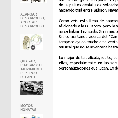
de la peli es genial. Los soldado
haciendo trail entre Bilbao y Nava
ALARGAR
DESARROLLO,
Como veis, esta llena de anacro
ACORTAR
aficionado a las Custom, pero la 
DESARROLLO..
.
no se habían fabricado. Sin ir más 
Sin comentarios acerca del "Ca
tampoco ayuda mucho a solventar e
musical que no se inventaría hast
Lo mejor de la película, repito, 
QUASAR,
ellas, especialmente en las secu
PHASAR Y EL
personalizaciones que lucen.
En de
'MOVIMIENTO
PIES POR
DELANTE'
MOTOS
NONATAS