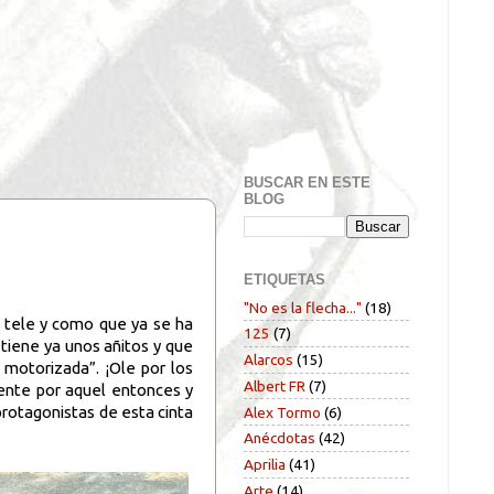
BUSCAR EN ESTE
BLOG
ETIQUETAS
"No es la flecha..."
(18)
 tele y como que ya se ha
125
(7)
 tiene ya unos añitos y que
Alarcos
(15)
 motorizada”. ¡Ole por los
Albert FR
(7)
cente por aquel entonces y
protagonistas de esta cinta
Alex Tormo
(6)
Anécdotas
(42)
Aprilia
(41)
Arte
(14)