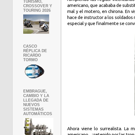
TURISMO,
americano, que acababa de substit
CROSSOVER Y
TOURING 2026
mal y el motero, en chirona. En vis
hace de instructor a los soldados
especial y que finalmente se conv
CASCO
RÉPLICA DE
RICARDO
TORMO
EMBRAGUE,
CAMBIO Y LA
LLEGADA DE
NUEVOS
SISTEMAS
AUTOMÁTICOS
Ahora viene lo surrealista. La m
americano... ¡¡retenido por las tr