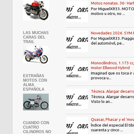
Motos nonatas. 36- Har
Por MiguelXR33. MOTOS N
motivo u otro, no ...
LAS MUCHAS
Novedades 2026. SYM PE3
CARAS DEL
Por MiguelXR33. Piaggio
TRAIL
del automóvil, pe...
Monocilíndrico, 1.173 cc
motor Ellwood Hybrid
Imaginad que os toca ir 
EXTRAÑAS
provoca u...
MOTOS CON
ALMA
ESPAÑOLA
Técnica. Alargar desarro
Técnica. Alargar desarro
Visto lo an...
Quasar, Phasar y el 'mov
CUANDO CON
Índice del especial El 
CUATRO
cuarenta y cinco ...
CILINDROS NO