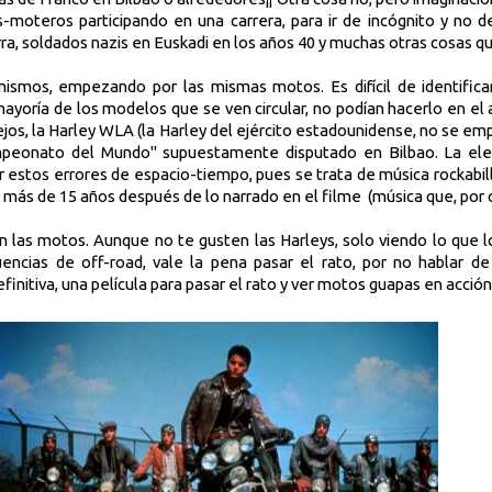
s-moteros participando en una carrera, para ir de incógnito y no d
rra, soldados nazis en Euskadi en los años 40 y muchas otras cosas q
nismos, empezando por las mismas motos. Es difícil de identifica
mayoría de los modelos que se ven circular, no podían hacerlo en e
lejos, la Harley WLA (la Harley del ejército estadounidense, no se em
mpeonato del Mundo" supuestamente disputado en Bilbao. La elec
stos errores de espacio-tiempo, pues se trata de música rockabilly
a más de 15 años después de lo narrado en el filme
(música que, por o
son las motos. Aunque no te gusten las Harleys, solo viendo lo que 
encias de off-road, vale la pena pasar el rato, por no hablar de
finitiva, una película par
a pasar el rato y ver motos guapas en acción