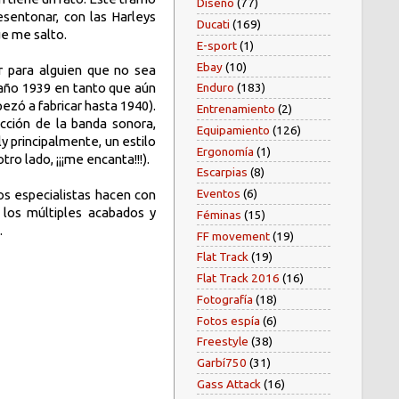
Diseño
(77)
esentonar, con las Harleys
Ducati
(169)
ue me salto.
E-sport
(1)
Ebay
(10)
r para alguien que no sea
Enduro
(183)
l año 1939 en tanto que aún
pezó a fabricar hasta 1940).
Entrenamiento
(2)
ción de la banda sonora,
Equipamiento
(126)
 principalmente, un estilo
Ergonomía
(1)
tro lado, ¡¡¡me encanta!!!).
Escarpias
(8)
Eventos
(6)
los especialistas hacen con
 los múltiples acabados y
Féminas
(15)
.
FF movement
(19)
Flat Track
(19)
Flat Track 2016
(16)
Fotografía
(18)
Fotos espía
(6)
Freestyle
(38)
Garbí750
(31)
Gass Attack
(16)