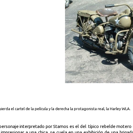
uierda el cartel de la película y la derecha la protagonista real, la Harley WLA.
l personaje interpretado por Stamos es el del
típico rebelde motero 
impresionar a una chica, se cuela en una exhibición de una brigada