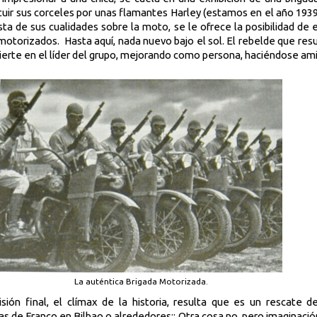
uir sus corceles por unas flamantes Harley (estamos en el año 193
ta de sus cualidades sobre la moto, se le ofrece la posibilidad de elu
 motorizados.
Hasta aquí, nada nuevo bajo el sol. El rebelde que resu
ierte en el líder del grupo, mejorando como persona, haciéndose ami
La auténtica Brigada Motorizada.
isión final, el clímax de la historia, resulta que es un rescate d
opas de Franco en Bilbao o alrededores¡¡ Otra cosa no, pero imaginaci