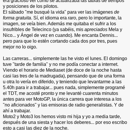
era gracioso ver como se actualizaba las tablas de tiempos
y posiciones de los pilotos.
El sábado "me busqué la vida" para ver las imágenes
de
forma gratuita
. Sí, el idioma era
raro
, pero lo importante, la
imagen, se veía bien. Además me quitaba el sufrir a los
insufribles de Telecinco (ya sabéis, mis
apreciados
Mela y
Nico... y Ángel de vez en cuando). Me encanta Dennis...
pero para que lo estén cortando cada dos por tres, pues
mejor no lo oigo.
Las carreras... simplemente las he visto el lunes. El domingo
tuve "tarde de familia" y no me podía conectar a internet.
Viendo el horario de Mediaset (de doce de la noche hasta
casi las tres de la madrugada), pensando que de una forma
u otra lo vería en diferido, y teniendo que levantarme a las
5.40h para ir a trabajar... pues nada, simplemente programé
el TDT, me acosté pronto y me levanté cuarenta minutos
antes para ver MotoGP, la única carrera que interesa a los
"no aficionados" y las emisoras de radio generalistas. Y de
ahí a trabajar.
Moto2 y Moto3 los hemos visto mi hija y yo a media tarde,
después de una siesta y hacer los deberes... por eso escribo
esto a casi las diez de la noche.