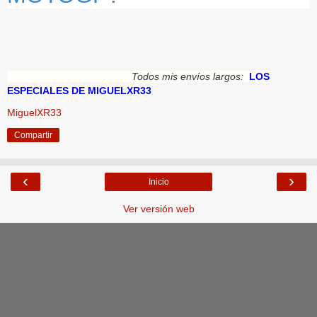
Todos mis envíos largos:
LOS
ESPECIALES DE MIGUELXR33
MiguelXR33
Compartir
‹
›
Inicio
Ver versión web