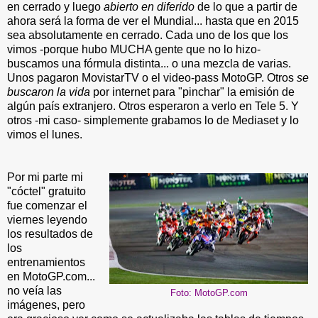
en cerrado y luego
abierto en diferido
de lo que a partir de
ahora será la forma de ver el Mundial... hasta que en 2015
sea absolutamente en cerrado. Cada uno de los que los
vimos -porque hubo MUCHA gente que no lo hizo-
buscamos una fórmula distinta... o una mezcla de varias.
Unos pagaron MovistarTV o el video-pass MotoGP. Otros
se
buscaron la vida
por internet para "pinchar" la emisión de
algún país extranjero. Otros esperaron a verlo en Tele 5. Y
otros -mi caso- simplemente grabamos lo de Mediaset y lo
vimos el lunes.
Por mi parte mi
"cóctel" gratuito
fue comenzar el
viernes leyendo
los resultados de
los
entrenamientos
en MotoGP.com...
no veía las
Foto: MotoGP.com
imágenes, pero