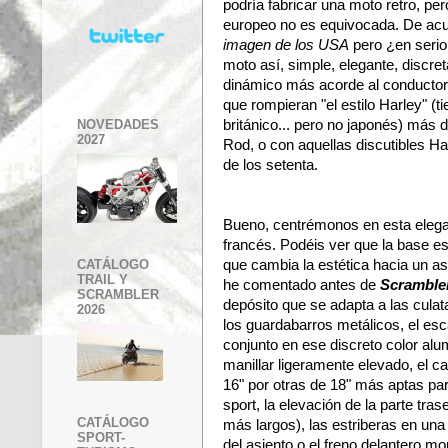
podría fabricar una moto retro, pe
europeo no es equivocada. De ac
imagen de los USA
pero ¿en serio
moto así, simple, elegante, discre
dinámico más acorde al conducto
que rompieran "el estilo Harley" (
NOVEDADES
británico... pero no japonés) más 
2027
Rod, o con aquellas discutibles H
de los setenta.
Bueno, centrémonos en esta eleg
francés. Podéis ver que la base e
que cambia la estética hacia un a
CATÁLOGO
TRAIL Y
he comentado antes de
Scrambler
SCRAMBLER
depósito que se adapta a las culata
2026
los guardabarros metálicos, el es
conjunto en ese discreto color alu
manillar ligeramente elevado, el ca
16" por otras de 18" más aptas p
sport, la elevación de la parte tr
CATÁLOGO
más largos), las estriberas en una 
SPORT-
del asiento o el freno delantero m