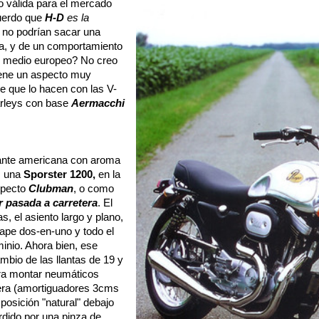
ro válida para el mercado
uerdo que
H-D
es la
 no podrían sacar una
ta, y de un comportamiento
r medio europeo? No creo
tiene un aspecto muy
de que lo hacen con las V-
arleys con base
Aermacchi
ante americana con aroma
s una
Sporster 1200,
en la
specto
Clubman
, o como
 pasada a carretera
. El
s, el asiento largo y plano,
cape dos-en-uno y todo el
minio. Ahora bien, ese
mbio de las llantas de 19 y
ara montar neumáticos
asera (amortiguadores 3cms
posición "natural" debajo
ordido por una pinza de