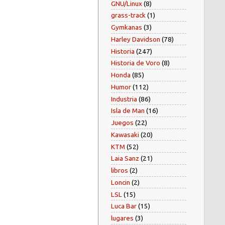
GNU/Linux
(8)
grass-track
(1)
Gymkanas
(3)
Harley Davidson
(78)
Historia
(247)
Historia de Voro
(8)
Honda
(85)
Humor
(112)
Industria
(86)
Isla de Man
(16)
Juegos
(22)
Kawasaki
(20)
KTM
(52)
Laia Sanz
(21)
libros
(2)
Loncin
(2)
LSL
(15)
Luca Bar
(15)
lugares
(3)