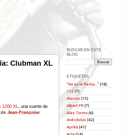
BUSCAR EN ESTE
BLOG
ría: Clubman XL
ETIQUETAS
"No es la flecha..."
(18)
125
(7)
Alarcos
(15)
Albert FR
(7)
 1200 XL
, una suerte de
ncés
Jean-Françoise
Alex Tormo
(6)
Anécdotas
(42)
Aprilia
(41)
Arte
(14)