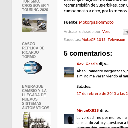
TURISMO,
retransmisión de Superbikes, con
CROSSOVER Y
TOURING 2026
campeonato a otro, por lo menos 
Fuente:
Motorpasionmoto
Artículo realizado por:
Voro
Etiquetas:
MotoGP 2013
,
Televisión
CASCO
RÉPLICA DE
5 comentarios:
RICARDO
TORMO
Xavi García
dijo...
Absolutamente vergonzoso, pa
a mi no me veran viendo el mu
Saludos.
EMBRAGUE,
CAMBIO Y LA
27 de febrero de 2013 a las 
LLEGADA DE
NUEVOS
SISTEMAS
AUTOMÁTICOS
MiguelXR33
dijo...
La verdad... no por menos inc
un mundo zafio y apestoso a b
interrupción, mucho amarilli