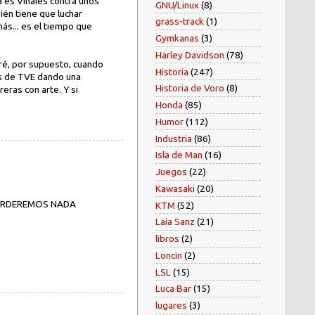
ía es Viñales contra unos
GNU/Linux
(8)
ién tiene que luchar
grass-track
(1)
ás... es el tiempo que
Gymkanas
(3)
Harley Davidson
(78)
taré, por supuesto, cuando
Historia
(247)
os de TVE dando una
Historia de Voro
(8)
eras con arte. Y si
Honda
(85)
Humor
(112)
Industria
(86)
Isla de Man
(16)
Juegos
(22)
Kawasaki
(20)
PERDEREMOS NADA
KTM
(52)
Laia Sanz
(21)
libros
(2)
Loncin
(2)
LSL
(15)
Luca Bar
(15)
lugares
(3)