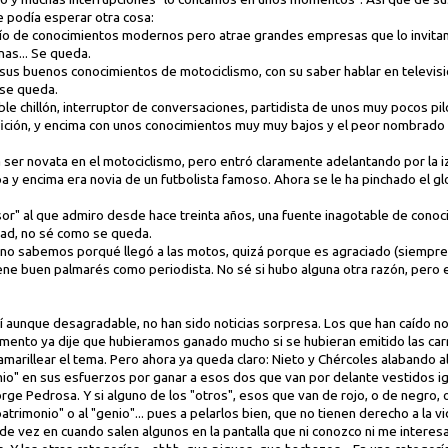
 podía esperar otra cosa:
cío de conocimientos modernos pero atrae grandes empresas que lo invitan
nas... Se queda.
sus buenos conocimientos de motociclismo, con su saber hablar en televisió
 se queda.
ble chillón, interruptor de conversaciones, partidista de unos muy pocos p
afición, y encima con unos conocimientos muy muy bajos y el peor nombrado 
ra ser novata en el motociclismo, pero entró claramente adelantando por la 
 y encima era novia de un futbolista famoso. Ahora se le ha pinchado el glo
or" al que admiro desde hace treinta años, una fuente inagotable de cono
dad, no sé como se queda.
no sabemos porqué llegó a las motos, quizá porque es agraciado (siempre 
ene buen palmarés como periodista. No sé si hubo alguna otra razón, pero e
 aunque desagradable, no han sido noticias sorpresa. Los que han caído no
mento ya dije que hubieramos ganado mucho si se hubieran emitido las car
amarillear el tema. Pero ahora ya queda claro: Nieto y Chércoles alabando al
" en sus esfuerzos por ganar a esos dos que van por delante vestidos igual
rge Pedrosa. Y si alguno de los "otros", esos que van de rojo, o de negro, o
atrimonio" o al "genio"... pues a pelarlos bien, que no tienen derecho a la 
de vez en cuando salen algunos en la pantalla que ni conozco ni me interesa