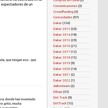
Compras en China
(5)
e espectadores de un
Concentraciones
(3)
Crowdfunding
(3)
Curiosidades
(97)
Dakar
(156)
Dakar 2013
(20)
Dakar 2014
(18)
Dakar 2015
(29)
Dakar 2016
(21)
Dakar 2017
(12)
Dakar 2018
(15)
da, que tengan eso.. que
Dakar 2019
(9)
Dakar 2020
(14)
Dakar 2021
(2)
Dakar 2022
(1)
daltonteam
(2)
Dibujo
(33)
Dirt Track
(9)
ura
, donde han inventado
DirtTrack
(15)
ho grito, mucha
us
supuestos