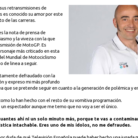
sus retransmisiones de
s es conocido su amor por este
o de las carreras.
s la nota de prensa de
iasmo y la viveza con la que
nsmisión de MotoGP. Es
rsonaje más criticado en esta
del Mundial de Motociclismo
 de linea a seguir.
tamente defraudado con la
ión y expreso mi más profundo
ínea que se pretende seguir en cuanto a la generación de polémica y
como lo han hecho con el resto de su vomitiva programación.
o un espectador aunque me temo que no voy a ser el único.
guantes ahí ni un solo minuto más, porque te vas a contamina
ística intachable. Eres uno de mis ídolos, no me defraudes.
nor duda de qué Televisión Española puede haber hecho una jugada m