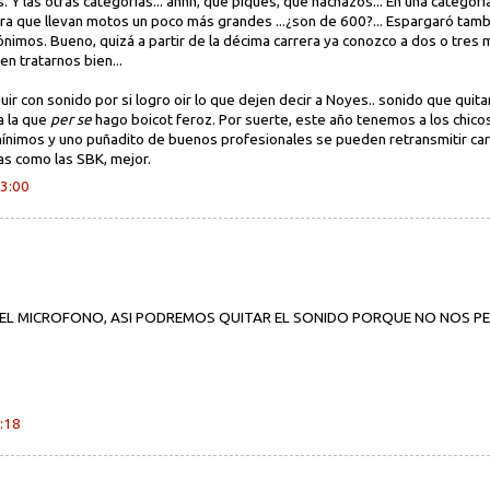
s. Y las otras categorías... ahhh, que piques, que hachazos... En una categor
otra que llevan motos un poco más grandes ...¿son de 600?... Espargaró tamb
nimos. Bueno, quizá a partir de la décima carrera ya conozco a dos o tres m
n tratarnos bien...
guir con sonido por si logro oir lo que dejen decir a Noyes.. sonido que qui
a la que
per se
hago boicot feroz. Por suerte, este año tenemos a los chic
nimos y uno puñadito de buenos profesionales se pueden retransmitir carr
as como las SBK, mejor.
23:00
N EL MICROFONO, ASI PODREMOS QUITAR EL SONIDO PORQUE NO NOS 
6:18