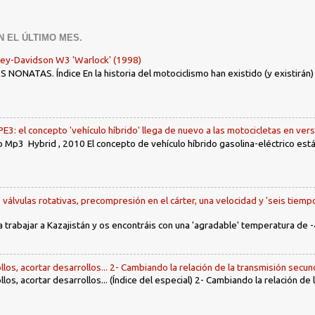
N EL ÚLTIMO MES.
ley-Davidson W3 'Warlock' (1998)
ONATAS. Índice En la historia del motociclismo han existido (y existirán
: el concepto 'vehículo híbrido' llega de nuevo a las motocicletas en ver
 Mp3 Hybrid , 2010 El concepto de vehículo híbrido gasolina-eléctrico es
, válvulas rotativas, precompresión en el cárter, una velocidad y 'seis tiemp
a trabajar a Kazajistán y os encontráis con una 'agradable' temperatura de -
llos, acortar desarrollos... 2- Cambiando la relación de la transmisión secun
llos, acortar desarrollos... (Índice del especial) 2- Cambiando la relación de