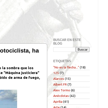
BUSCAR EN ESTE
BLOG
tociclista, ha
ETIQUETAS
"No es la flecha..."
(18)
o la sombra que los
le "Máquina justiciera"
125
(7)
ebido de arma de fuego,
Alarcos
(15)
Albert FR
(7)
Alex Tormo
(6)
Anécdotas
(42)
Aprilia
(41)
Arte
(14)