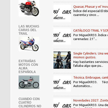
Quasar, Phasar y el 'mov
Índice del especial El 
cuarenta y cinco ...
LAS MUCHAS
CARAS DEL
CATÁLOGO TRAIL Y SCRAMB
TRAIL
Por MiguelXR33. Índice
carenadas: 21"...
Single Cylinders. Una we
mismos gustos.
EXTRAÑAS
Hay bastantes servicios
MOTOS CON
faltaba algo que pu...
ALMA
ESPAÑOLA
Técnica. Embrague, camb
Por MiguelXR33. Técni
Automático...
CUANDO CON
Novedades 2027. Zontes
CUATRO
Por MiguelXR33. Una de 
CILINDROS NO