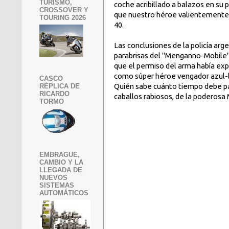
TURISMO,
coche acribillado a balazos en su 
CROSSOVER Y
que nuestro héroe valientemente 
TOURING 2026
40.
Las conclusiones de la policía arg
parabrisas del "Menganno-Mobile" f
que el permiso del arma había expi
como súper héroe vengador azul-b
CASCO
Quién sabe cuánto tiempo debe pas
RÉPLICA DE
RICARDO
caballos rabiosos, de la poderosa 
TORMO
EMBRAGUE,
CAMBIO Y LA
LLEGADA DE
NUEVOS
SISTEMAS
AUTOMÁTICOS