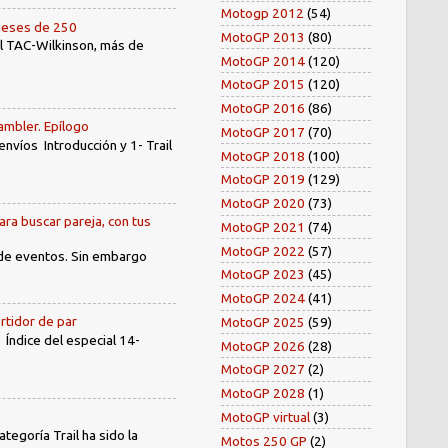
Motogp 2012
(54)
oneses de 250
MotoGP 2013
(80)
el TAC-Wilkinson, más de
MotoGP 2014
(120)
MotoGP 2015
(120)
MotoGP 2016
(86)
ambler. Epílogo
MotoGP 2017
(70)
íos Introducción y 1- Trail
MotoGP 2018
(100)
MotoGP 2019
(129)
MotoGP 2020
(73)
ara buscar pareja, con tus
MotoGP 2021
(74)
MotoGP 2022
(57)
 de eventos. Sin embargo
MotoGP 2023
(45)
MotoGP 2024
(41)
rtidor de par
MotoGP 2025
(59)
dice del especial 14-
MotoGP 2026
(28)
MotoGP 2027
(2)
MotoGP 2028
(1)
MotoGP virtual
(3)
egoría Trail ha sido la
Motos 250 GP
(2)