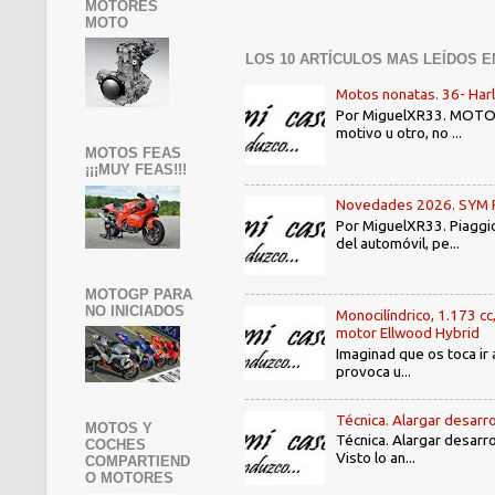
MOTORES
MOTO
LOS 10 ARTÍCULOS MAS LEÍDOS E
Motos nonatas. 36- Har
Por MiguelXR33. MOTOS N
motivo u otro, no ...
MOTOS FEAS
¡¡¡MUY FEAS!!!
Novedades 2026. SYM PE3
Por MiguelXR33. Piaggio
del automóvil, pe...
MOTOGP PARA
NO INICIADOS
Monocilíndrico, 1.173 cc
motor Ellwood Hybrid
Imaginad que os toca ir 
provoca u...
Técnica. Alargar desarro
MOTOS Y
Técnica. Alargar desarro
COCHES
Visto lo an...
COMPARTIEND
O MOTORES