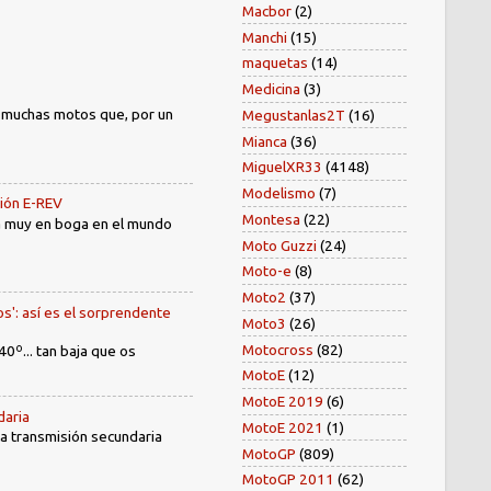
Macbor
(2)
Manchi
(15)
maquetas
(14)
Medicina
(3)
) muchas motos que, por un
Megustanlas2T
(16)
Mianca
(36)
MiguelXR33
(4148)
Modelismo
(7)
sión E-REV
Montesa
(22)
tá muy en boga en el mundo
Moto Guzzi
(24)
Moto-e
(8)
Moto2
(37)
os': así es el sorprendente
Moto3
(26)
Motocross
(82)
40º... tan baja que os
MotoE
(12)
MotoE 2019
(6)
daria
MotoE 2021
(1)
 la transmisión secundaria
MotoGP
(809)
MotoGP 2011
(62)