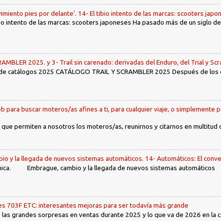
imiento pies por delante'. 14- El tibio intento de las marcas: scooters jap
tibio intento de las marcas: scooters japoneses Ha pasado más de un siglo d
LER 2025. y 3- Trail sin carenado: derivadas del Enduro, del Trial y Scr
 de catálogos 2025 CATÁLOGO TRAIL Y SCRAMBLER 2025 Después de los env
b para buscar moteros/as afines a ti, para cualquier viaje, o simplemente p
 que permiten a nosotros los moteros/as, reunirnos y citarnos en multitud
io y la llegada de nuevos sistemas automáticos. 14- Automáticos: El conve
ca. Embrague, cambio y la llegada de nuevos sistemas automáticos Ín
 703F ETC: interesantes mejoras para ser todavía más grande
las grandes sorpresas en ventas durante 2025 y lo que va de 2026 en la cat