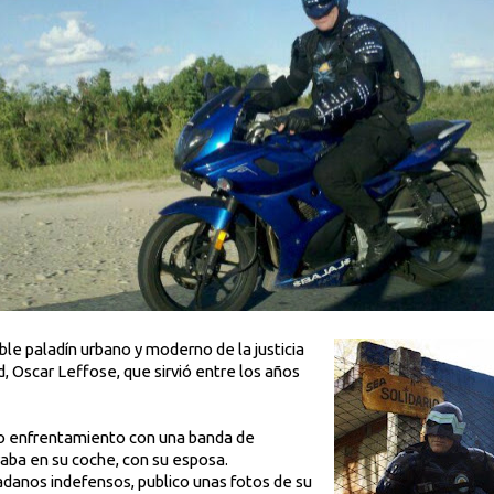
le paladín urbano y moderno de la justicia
d, Oscar Leffose, que sirvió entre los años
to enfrentamiento con una banda de
aba en su coche, con su esposa.
danos indefensos, publico unas fotos de su