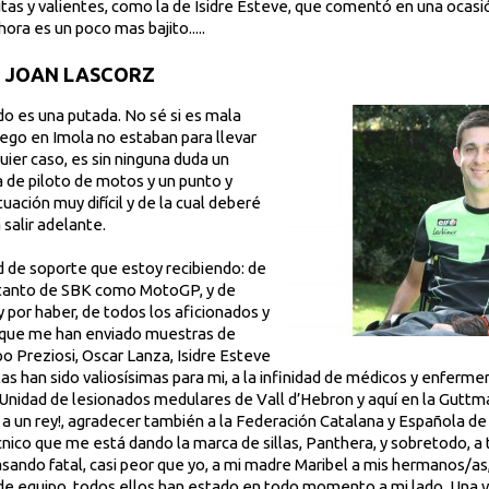
tas y valientes, como la de Isidre Esteve, que comentó en una ocasió
hora es un poco mas bajito.....
E JOAN LASCORZ
 es una putada. No sé si es mala
uego en Imola no estaban para llevar
ier caso, es sin ninguna duda un
a de piloto de motos y un punto y
tuación muy difícil y de la cual deberé
 salir adelante.
d de soporte que estoy recibiendo: de
 tanto de SBK como MotoGP, y de
y por haber, de todos los aficionados y
 que me han enviado muestras de
ipo Preziosi, Oscar Lanza, Isidre Esteve
rlas han sido valiosísimas para mi, a la infinidad de médicos y enferm
Unidad de lesionados medulares de Vall d’Hebron y aquí en la Guttm
 a un rey!, agradecer también a la Federación Catalana y Española d
ico que me está dando la marca de sillas, Panthera, y sobretodo, a 
sando fatal, casi peor que yo, a mi madre Maribel a mis hermanos/as, 
e equipo, todos ellos han estado en todo momento a mi lado. Una v