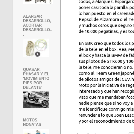
todos, a Márquez, Espargaró
poner casi toda la parrilla
lo han puesto en el carena
ALARGAR
Repsol de Alzamora o el Te
DESARROLLO,
y muchos otros que seguro 
ACORTAR
DESARROLLO..
de 10.000 pegatinas, y es to
.
En SBK creo que todos los pi
de la tele en el box, Rea, M
el box y hasta la BMW de fábr
sus pilotos de STK600 y 100
la tele, me conocieran o no.
QUASAR,
como al Team Green japonés 
PHASAR Y EL
'MOVIMIENTO
de pilotos amigos del CEV, h
PIES POR
Moto por la iniciativa de re
DELANTE'
interesado y que han recogi
visto que me mandaban fotos
nadie piense que si no voy 
me identifique conmigo mism
renunciar a lo que Joan Lasc
MOTOS
y por el reconocimiento de 
NONATAS