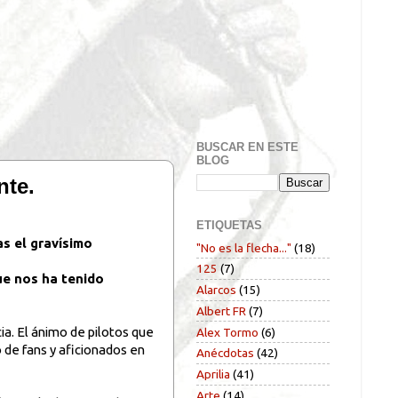
BUSCAR EN ESTE
BLOG
nte.
ETIQUETAS
s el gravísimo
"No es la flecha..."
(18)
125
(7)
ue nos ha tenido
Alarcos
(15)
Albert FR
(7)
ia. El ánimo de pilotos que
Alex Tormo
(6)
 de fans y aficionados en
Anécdotas
(42)
Aprilia
(41)
Arte
(14)