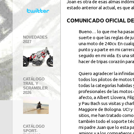
Joan es otra de esas almas indómi
estado anterior al actual, es que a
COMUNICADO OFICIAL D
Bueno… lo que me ha pasado
NOVEDADES
suerte o que las reglas de j
2027
una moto de 240cv. En cualqu
punto y a parte en mi carrer
seguido en mi vida. Es una si
hacer de tripas corazón para
Quiero agradecer la infinida
todos los pilotos de motos
CATÁLOGO
TRAIL Y
todas la categorías habidas 
SCRAMBLER
profesionales de las motos
2026
afecto, a Albert Llovera, Fil
y Pau Bach sus visitas y cha
Maggiore de Bologna. UCI y 
sitios, me han tratado como
también todo el soporte técn
CATÁLOGO
mi padre Juan que lo esta pa
SPORT-
amigos y a los compañeros d