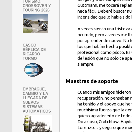
TURISMO,
Guttmann, me tocará replant
CROSSOVER Y
TOURING 2026
nada fácil. Deberé buscar nu
intensidad que lo había sido
A veces siento una tristeza
ocurrido, pero a veces me l
por aprender de nuevo. No ha
CASCO
los que habían hecho posible
RÉPLICA DE
profesional como piloto. Es 
RICARDO
de lesión que no solo te apar
TORMO
siempre.
Muestras de soporte
EMBRAGUE,
Cuando mis amigos hicieron
CAMBIO Y LA
recuperación, no pensaban 
LLEGADA DE
NUEVOS
ha tenido y el apoyo que he
SISTEMAS
muchísima fuerza que la gen
AUTOMÁTICOS
quiero agradecerlo de todo 
Dovizioso, Crutchlow, Hayd
Lorenzo… y seguro que muc