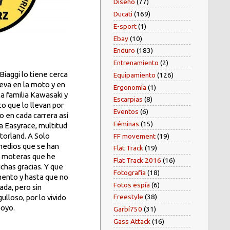
Diseño
(77)
Ducati
(169)
E-sport
(1)
Ebay
(10)
Enduro
(183)
Entrenamiento
(2)
Biaggi lo tiene cerca
Equipamiento
(126)
leva en la moto y en
Ergonomía
(1)
la familia Kawasaki y
Escarpias
(8)
o que lo llevan por
Eventos
(6)
o en cada carrera así
Féminas
(15)
a Easyrace, multitud
torland. A Solo
FF movement
(19)
 medios que se han
Flat Track
(19)
es moteras que he
Flat Track 2016
(16)
chas gracias. Y que
Fotografía
(18)
mento y hasta que no
Fotos espía
(6)
ada, pero sin
Freestyle
(38)
lloso, por lo vivido
poyo.
Garbí750
(31)
Gass Attack
(16)