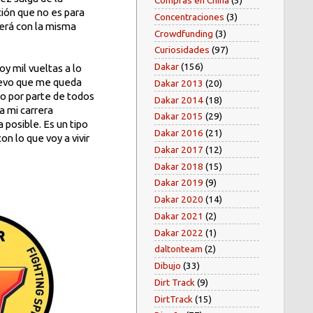
Compras en China
(5)
ión que no es para
Concentraciones
(3)
será con la misma
Crowdfunding
(3)
Curiosidades
(97)
Dakar
(156)
y mil vueltas a lo
nuevo que me queda
Dakar 2013
(20)
zo por parte de todos
Dakar 2014
(18)
a mi carrera
Dakar 2015
(29)
 posible. Es un tipo
Dakar 2016
(21)
on lo que voy a vivir
Dakar 2017
(12)
Dakar 2018
(15)
Dakar 2019
(9)
Dakar 2020
(14)
Dakar 2021
(2)
Dakar 2022
(1)
daltonteam
(2)
Dibujo
(33)
Dirt Track
(9)
DirtTrack
(15)