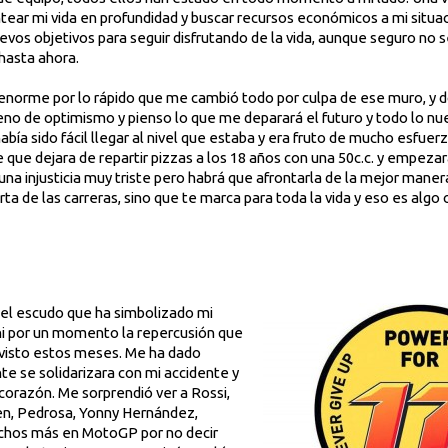
ear mi vida en profundidad y buscar recursos económicos a mi situac
evos objetivos para seguir disfrutando de la vida, aunque seguro no 
 hasta ahora.
 enorme por lo rápido que me cambió todo por culpa de ese muro, y do
leno de optimismo y pienso lo que me deparará el futuro y todo lo 
bía sido fácil llegar al nivel que estaba y era fruto de mucho esfuer
 que dejara de repartir pizzas a los 18 años con una 50c.c. y empezar
una injusticia muy triste pero habrá que afrontarla de la mejor manera
ta de las carreras, sino que te marca para toda la vida y eso es algo c
 el escudo que ha simbolizado mi
ni por un momento la repercusión que
 visto estos meses. Me ha dado
te se solidarizara con mi accidente y
corazón. Me sorprendió ver a Rossi,
en, Pedrosa, Yonny Hernández,
hos más en MotoGP por no decir