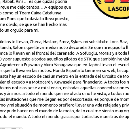
, Rabat, Rins… es que quizás podría
, porque me dejo tantos… A equipos que
do como el Team Caixa Catalunya
am Pons que todavía lo lleva puesto,
me olvido, se que se han hecho más
do un orgullo para mi.
lotos lo llevan, Checa, Haslam, Smrz, Sykes, mi substituto Loris Baz, 
elandri, Salom, que lleva media moto decorada. Sé que mi equipo lo l
ica lo llevan en el frontal del carenado. A Sofuoglu, Morais y a toda 
0 y por supuesto a todos aquellos pilotos de STK que también he vist
 Agradecer a Fujiwara y Akira Yanagawa que en Japón llevan el escud
que lo lleva en las motos. Honda España lo tiene en su web, la cop
asta hay un escudo de casi un metro en la entrada del Circuito de Mo
galar el escudo y a Motocard y Kawasaki para financiarlo. A todos los
do mis noticias pese a mi silencio, en todas aquellas concentracion
 y ánimos, a todo el mundo que me olvido o no he visto, a todos mu
a las invitaciones que me llegan es por descortesía, es porque de mo
o y mi situación de momento prefiero llevar una vida relajada y priv
orz pudo hacer en el mundo de la moto, de lo cual me siento muy orgu
todo el mundo. A todo el mundo gracias por todas las muestras de a