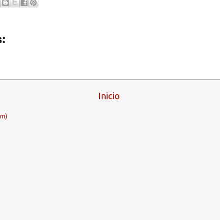
:
Inicio
om)