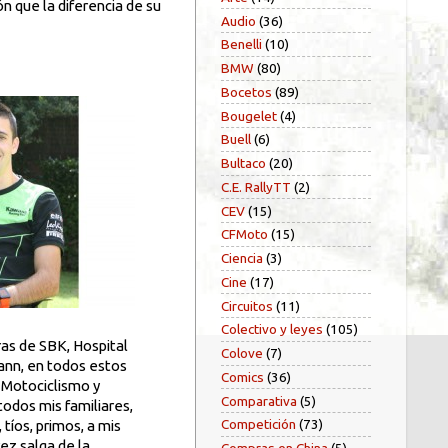
n que la diferencia de su
Audio
(36)
Benelli
(10)
BMW
(80)
Bocetos
(89)
Bougelet
(4)
Buell
(6)
Bultaco
(20)
C.E. RallyTT
(2)
CEV
(15)
CFMoto
(15)
Ciencia
(3)
Cine
(17)
Circuitos
(11)
Colectivo y leyes
(105)
eras de SBK, Hospital
Colove
(7)
ann, en todos estos
Comics
(36)
e Motociclismo y
Comparativa
(5)
todos mis familiares,
Competición
(73)
tíos, primos, a mis
ez salga de la