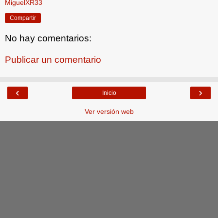
MiguelXR33
Compartir
No hay comentarios:
Publicar un comentario
‹
›
Inicio
Ver versión web