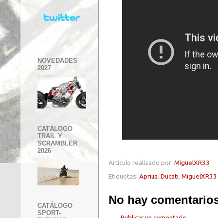
NOVEDADES
2027
CATÁLOGO
TRAIL Y
SCRAMBLER
2026
Artículo realizado por:
MiguelXR33
Etiquetas:
Aprilia
,
Ducati
,
MiguelXR33
No hay comentarios
CATÁLOGO
SPORT-
Publicar un comentario