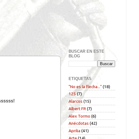
BUSCAR EN ESTE
BLOG
ETIQUETAS
"No es la flecha..."
(18)
125
(7)
sssssss!
Alarcos
(15)
Albert FR
(7)
Alex Tormo
(6)
Anécdotas
(42)
Aprilia
(41)
Arte
(14)