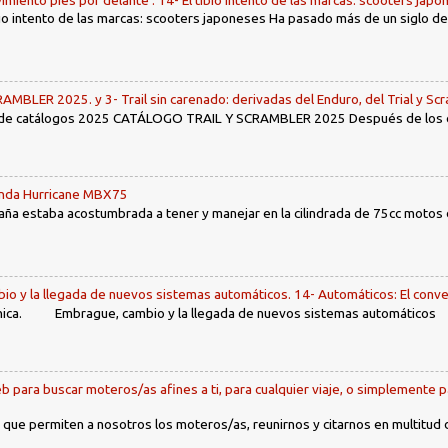
tibio intento de las marcas: scooters japoneses Ha pasado más de un siglo d
LER 2025. y 3- Trail sin carenado: derivadas del Enduro, del Trial y Scr
 de catálogos 2025 CATÁLOGO TRAIL Y SCRAMBLER 2025 Después de los env
Honda Hurricane MBX75
ña estaba acostumbrada a tener y manejar en la cilindrada de 75cc motos d
io y la llegada de nuevos sistemas automáticos. 14- Automáticos: El conve
ca. Embrague, cambio y la llegada de nuevos sistemas automáticos Ín
b para buscar moteros/as afines a ti, para cualquier viaje, o simplemente p
 que permiten a nosotros los moteros/as, reunirnos y citarnos en multitud