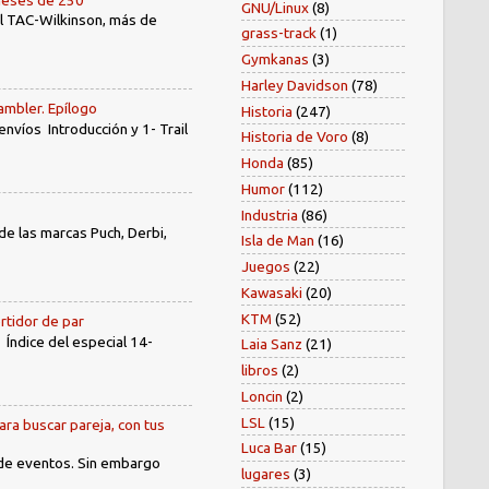
GNU/Linux
(8)
el TAC-Wilkinson, más de
grass-track
(1)
Gymkanas
(3)
Harley Davidson
(78)
ambler. Epílogo
Historia
(247)
íos Introducción y 1- Trail
Historia de Voro
(8)
Honda
(85)
Humor
(112)
Industria
(86)
e las marcas Puch, Derbi,
Isla de Man
(16)
Juegos
(22)
Kawasaki
(20)
KTM
(52)
rtidor de par
dice del especial 14-
Laia Sanz
(21)
libros
(2)
Loncin
(2)
LSL
(15)
ara buscar pareja, con tus
Luca Bar
(15)
 de eventos. Sin embargo
lugares
(3)