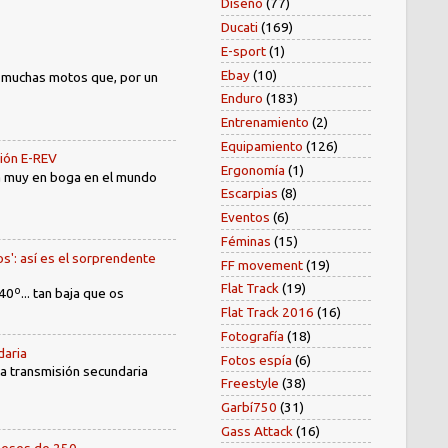
Diseño
(77)
Ducati
(169)
E-sport
(1)
Ebay
(10)
) muchas motos que, por un
Enduro
(183)
Entrenamiento
(2)
Equipamiento
(126)
sión E-REV
Ergonomía
(1)
tá muy en boga en el mundo
Escarpias
(8)
Eventos
(6)
Féminas
(15)
os': así es el sorprendente
FF movement
(19)
Flat Track
(19)
40º... tan baja que os
Flat Track 2016
(16)
Fotografía
(18)
daria
Fotos espía
(6)
 la transmisión secundaria
Freestyle
(38)
Garbí750
(31)
Gass Attack
(16)
oneses de 250