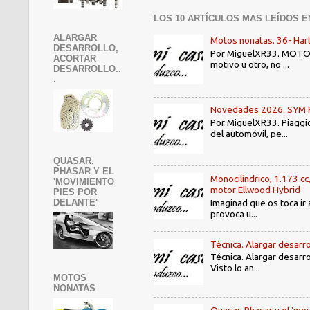
LOS 10 ARTÍCULOS MAS LEÍDOS E
ALARGAR
Motos nonatas. 36- Har
DESARROLLO,
Por MiguelXR33. MOTOS N
ACORTAR
motivo u otro, no ...
DESARROLLO..
.
Novedades 2026. SYM PE3
Por MiguelXR33. Piaggio
del automóvil, pe...
QUASAR,
PHASAR Y EL
Monocilíndrico, 1.173 cc
'MOVIMIENTO
motor Ellwood Hybrid
PIES POR
Imaginad que os toca ir 
DELANTE'
provoca u...
Técnica. Alargar desarro
Técnica. Alargar desarro
Visto lo an...
MOTOS
NONATAS
Quasar, Phasar y el 'mov