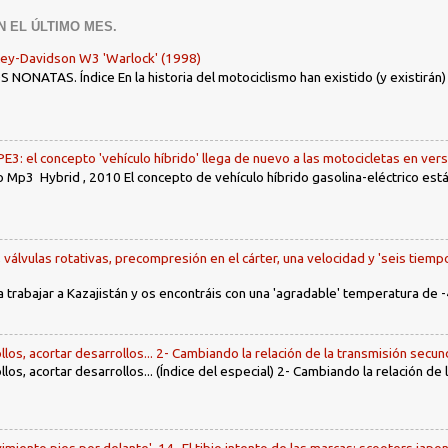
N EL ÚLTIMO MES.
ley-Davidson W3 'Warlock' (1998)
ONATAS. Índice En la historia del motociclismo han existido (y existirán
: el concepto 'vehículo híbrido' llega de nuevo a las motocicletas en ver
 Mp3 Hybrid , 2010 El concepto de vehículo híbrido gasolina-eléctrico es
, válvulas rotativas, precompresión en el cárter, una velocidad y 'seis tiemp
a trabajar a Kazajistán y os encontráis con una 'agradable' temperatura de -
llos, acortar desarrollos... 2- Cambiando la relación de la transmisión secun
llos, acortar desarrollos... (Índice del especial) 2- Cambiando la relación de
imiento pies por delante'. 14- El tibio intento de las marcas: scooters jap