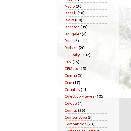
Audio
(36)
Benelli
(10)
BMW
(80)
Bocetos
(89)
Bougelet
(4)
Buell
(6)
Bultaco
(20)
C.E. RallyTT
(2)
CEV
(15)
CFMoto
(15)
Ciencia
(3)
Cine
(17)
Circuitos
(11)
Colectivo y leyes
(105)
Colove
(7)
Comics
(36)
Comparativa
(5)
Competición
(73)