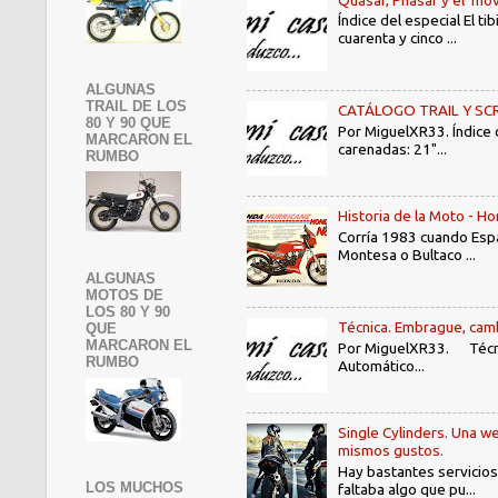
Índice del especial El 
cuarenta y cinco ...
ALGUNAS
TRAIL DE LOS
CATÁLOGO TRAIL Y SCRAMB
80 Y 90 QUE
Por MiguelXR33. Índice
MARCARON EL
carenadas: 21"...
RUMBO
Historia de la Moto - 
Corría 1983 cuando Espa
Montesa o Bultaco ...
ALGUNAS
MOTOS DE
LOS 80 Y 90
Técnica. Embrague, camb
QUE
MARCARON EL
Por MiguelXR33. Técni
RUMBO
Automático...
Single Cylinders. Una we
mismos gustos.
Hay bastantes servicios
LOS MUCHOS
faltaba algo que pu...