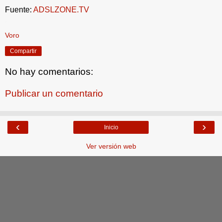
Fuente:
ADSLZONE.TV
.
Voro
Compartir
No hay comentarios:
Publicar un comentario
‹
›
Inicio
Ver versión web