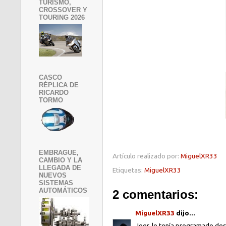
TURISMO,
CROSSOVER Y
TOURING 2026
CASCO
RÉPLICA DE
RICARDO
TORMO
EMBRAGUE,
Artículo realizado por:
MiguelXR33
CAMBIO Y LA
LLEGADA DE
Etiquetas:
MiguelXR33
NUEVOS
SISTEMAS
AUTOMÁTICOS
2 comentarios:
MiguelXR33
dijo...
Joer, lo tenía programado desde