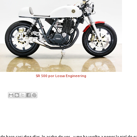
SR 500 por Lossa Engineering
 hace casi diez días, lo acabo de ver... y me ha vuelto a poner la piel de gal