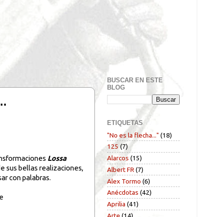
BUSCAR EN ESTE
BLOG
..
ETIQUETAS
"No es la flecha..."
(18)
125
(7)
ransformaciones
Lossa
Alarcos
(15)
e sus bellas realizaciones,
Albert FR
(7)
ar con palabras.
Alex Tormo
(6)
Anécdotas
(42)
de
Aprilia
(41)
Arte
(14)