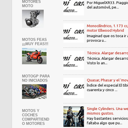
MOTORES
Por MiguelXR33. Piaggio
MOTO
del automóvil, pe...
Monocilíndrico, 1.173 cc
motor Ellwood Hybrid
Imaginad que os toca ir 
MOTOS FEAS
provoca u...
¡¡¡MUY FEAS!!!
Técnica. Alargar desarro
Técnica. Alargar desarro
Visto lo an...
MOTOGP PARA
Quasar, Phasar y el 'mov
NO INICIADOS
Índice del especial El 
cuarenta y cinco ...
Single Cylinders. Una we
MOTOS Y
mismos gustos.
COCHES
Hay bastantes servicios
COMPARTIEND
faltaba algo que pu...
O MOTORES