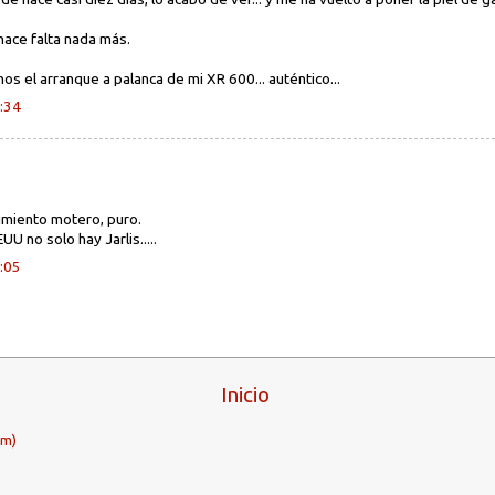
hace falta nada más.
os el arranque a palanca de mi XR 600... auténtico...
0:34
imiento motero, puro.
UU no solo hay Jarlis.....
0:05
Inicio
om)