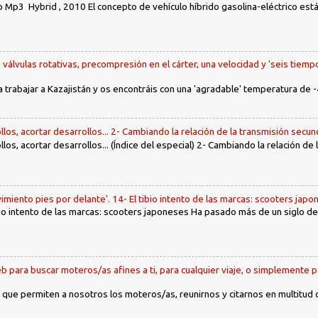
 Mp3 Hybrid , 2010 El concepto de vehículo híbrido gasolina-eléctrico es
, válvulas rotativas, precompresión en el cárter, una velocidad y 'seis tiemp
a trabajar a Kazajistán y os encontráis con una 'agradable' temperatura de -
llos, acortar desarrollos... 2- Cambiando la relación de la transmisión secun
llos, acortar desarrollos... (Índice del especial) 2- Cambiando la relación de
imiento pies por delante'. 14- El tibio intento de las marcas: scooters jap
tibio intento de las marcas: scooters japoneses Ha pasado más de un siglo d
b para buscar moteros/as afines a ti, para cualquier viaje, o simplemente p
 que permiten a nosotros los moteros/as, reunirnos y citarnos en multitud