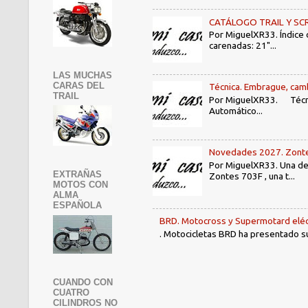
CATÁLOGO TRAIL Y SCRAMB
Por MiguelXR33. Índice
carenadas: 21"...
LAS MUCHAS
CARAS DEL
Técnica. Embrague, camb
TRAIL
Por MiguelXR33. Técni
Automático...
Novedades 2027. Zontes
Por MiguelXR33. Una de 
EXTRAÑAS
Zontes 703F , una t...
MOTOS CON
ALMA
ESPAÑOLA
BRD. Motocross y Supermotard eléc
. Motocicletas BRD ha presentado su 
CUANDO CON
CUATRO
CILINDROS NO