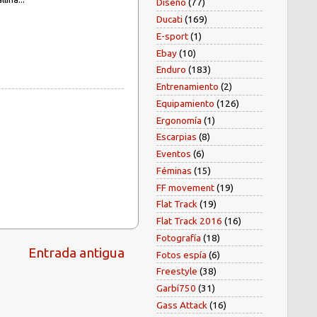
Diseño
(77)
Ducati
(169)
E-sport
(1)
Ebay
(10)
Enduro
(183)
Entrenamiento
(2)
Equipamiento
(126)
Ergonomía
(1)
Escarpias
(8)
Eventos
(6)
Féminas
(15)
FF movement
(19)
Flat Track
(19)
Flat Track 2016
(16)
Fotografía
(18)
Entrada antigua
Fotos espía
(6)
Freestyle
(38)
Garbí750
(31)
Gass Attack
(16)