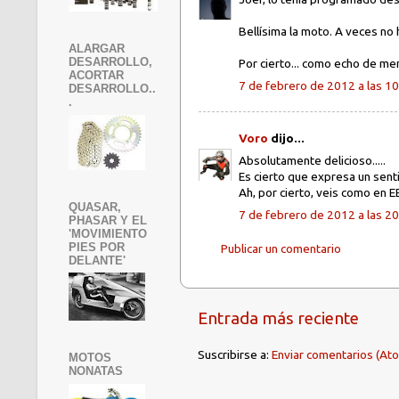
Bellísima la moto. A veces no 
ALARGAR
DESARROLLO,
Por cierto... como echo de men
ACORTAR
7 de febrero de 2012 a las 1
DESARROLLO..
.
Voro
dijo...
Absolutamente delicioso.....
Es cierto que expresa un sent
Ah, por cierto, veis como en EE
QUASAR,
7 de febrero de 2012 a las 2
PHASAR Y EL
'MOVIMIENTO
PIES POR
Publicar un comentario
DELANTE'
Entrada más reciente
Suscribirse a:
Enviar comentarios (At
MOTOS
NONATAS