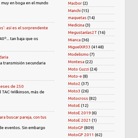
tá muy en boga en el mundo
Macbor
(2)
Manchi
(15)
maquetas
(14)
Medicina
(3)
os': así es el sorprendente
Megustanlas2T
(16)
40º... tan baja que os
Mianca
(36)
MiguelXR33
(4148)
Modelismo
(7)
daria
Montesa
(22)
 la transmisión secundaria
Moto Guzzi
(24)
Moto-e
(8)
Moto2
(37)
oneses de 250
Moto3
(26)
el TAC-Wilkinson, más de
Motocross
(82)
MotoE
(12)
MotoE 2019
(6)
ara buscar pareja, con tus
MotoE 2021
(1)
MotoGP
(809)
 de eventos. Sin embargo
MotoGP 2011
(62)