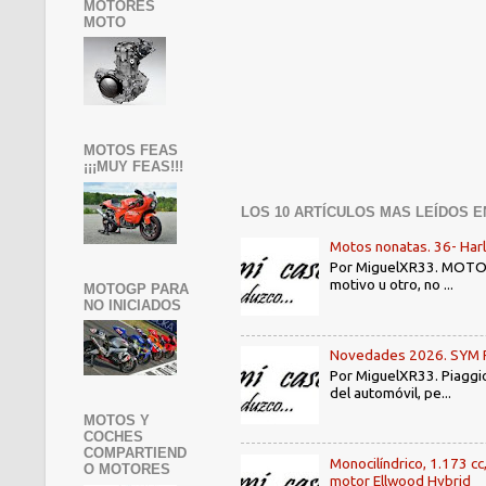
MOTORES
MOTO
MOTOS FEAS
¡¡¡MUY FEAS!!!
LOS 10 ARTÍCULOS MAS LEÍDOS E
Motos nonatas. 36- Har
Por MiguelXR33. MOTOS N
motivo u otro, no ...
MOTOGP PARA
NO INICIADOS
Novedades 2026. SYM PE3
Por MiguelXR33. Piaggio
del automóvil, pe...
MOTOS Y
COCHES
COMPARTIEND
Monocilíndrico, 1.173 cc
O MOTORES
motor Ellwood Hybrid