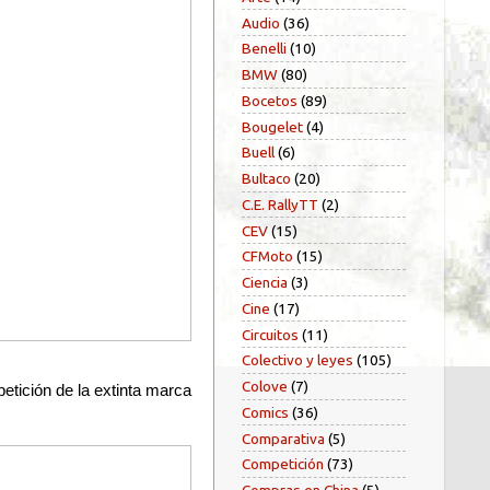
Audio
(36)
Benelli
(10)
BMW
(80)
Bocetos
(89)
Bougelet
(4)
Buell
(6)
Bultaco
(20)
C.E. RallyTT
(2)
CEV
(15)
CFMoto
(15)
Ciencia
(3)
Cine
(17)
Circuitos
(11)
Colectivo y leyes
(105)
Colove
(7)
petición de la extinta marca
Comics
(36)
Comparativa
(5)
Competición
(73)