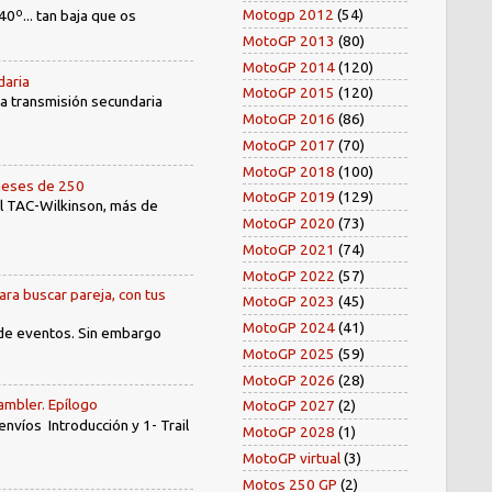
Motogp 2012
(54)
40º... tan baja que os
MotoGP 2013
(80)
MotoGP 2014
(120)
daria
MotoGP 2015
(120)
 la transmisión secundaria
MotoGP 2016
(86)
MotoGP 2017
(70)
MotoGP 2018
(100)
oneses de 250
MotoGP 2019
(129)
el TAC-Wilkinson, más de
MotoGP 2020
(73)
MotoGP 2021
(74)
MotoGP 2022
(57)
ara buscar pareja, con tus
MotoGP 2023
(45)
MotoGP 2024
(41)
 de eventos. Sin embargo
MotoGP 2025
(59)
MotoGP 2026
(28)
ambler. Epílogo
MotoGP 2027
(2)
íos Introducción y 1- Trail
MotoGP 2028
(1)
MotoGP virtual
(3)
Motos 250 GP
(2)