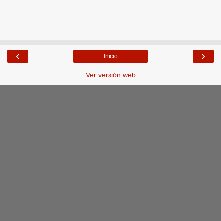
‹
›
Inicio
Ver versión web