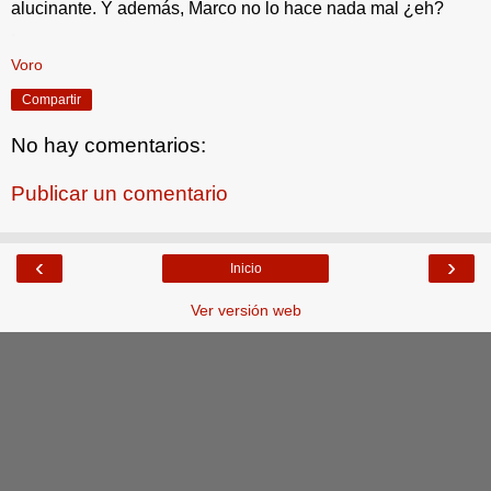
alucinante. Y además, Marco no lo hace nada mal ¿eh?
.
Voro
Compartir
No hay comentarios:
Publicar un comentario
‹
›
Inicio
Ver versión web