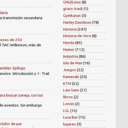
GNU/Linux
(8)
grass-track
(1)
daria
Gymkanas
(3)
 la transmisión secundaria
Harley Davidson
(78)
Historia
(247)
Historia de Voro
(8)
oneses de 250
Honda
(85)
el TAC-Wilkinson, más de
Humor
(112)
Industria
(86)
Isla de Man
(16)
ambler. Epílogo
Juegos
(22)
íos Introducción y 1- Trail
Kawasaki
(20)
KTM
(52)
Laia Sanz
(21)
ara buscar pareja, con tus
libros
(2)
Loncin
(2)
 de eventos. Sin embargo
LSL
(15)
Luca Bar
(15)
rtidor de par
lugares
(3)