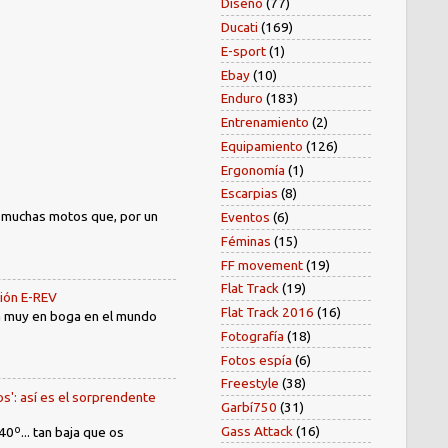
Diseño
(77)
Ducati
(169)
E-sport
(1)
Ebay
(10)
Enduro
(183)
Entrenamiento
(2)
Equipamiento
(126)
Ergonomía
(1)
Escarpias
(8)
) muchas motos que, por un
Eventos
(6)
Féminas
(15)
FF movement
(19)
Flat Track
(19)
sión E-REV
Flat Track 2016
(16)
tá muy en boga en el mundo
Fotografía
(18)
Fotos espía
(6)
Freestyle
(38)
os': así es el sorprendente
Garbí750
(31)
Gass Attack
(16)
40º... tan baja que os