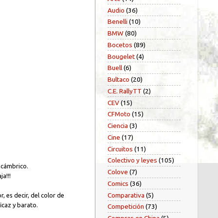
Audio
(36)
Benelli
(10)
BMW
(80)
Bocetos
(89)
Bougelet
(4)
Buell
(6)
Bultaco
(20)
C.E. RallyTT
(2)
CEV
(15)
CFMoto
(15)
Ciencia
(3)
Cine
(17)
Circuitos
(11)
Colectivo y leyes
(105)
 cámbrico.
Colove
(7)
a!!!
Comics
(36)
Comparativa
(5)
 es decir, del color de
icaz y barato.
Competición
(73)