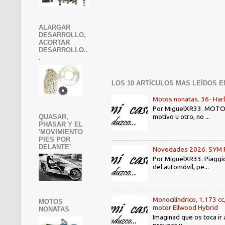
ALARGAR
DESARROLLO,
ACORTAR
DESARROLLO..
.
LOS 10 ARTÍCULOS MAS LEÍDOS E
Motos nonatas. 36- Har
Por MiguelXR33. MOTOS N
motivo u otro, no ...
QUASAR,
PHASAR Y EL
'MOVIMIENTO
PIES POR
DELANTE'
Novedades 2026. SYM PE3
Por MiguelXR33. Piaggio
del automóvil, pe...
Monocilíndrico, 1.173 cc
MOTOS
motor Ellwood Hybrid
NONATAS
Imaginad que os toca ir 
provoca u...