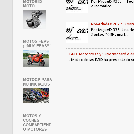
Por MiguelXR33. Técni
MOTORES
Automático...
MOTO
Novedades 2027. Zontes
Por MiguelXR33. Una de 
Zontes 703F , una t...
MOTOS FEAS
¡¡¡MUY FEAS!!!
BRD. Motocross y Supermotard eléc
. Motocicletas BRD ha presentado su 
MOTOGP PARA
NO INICIADOS
MOTOS Y
COCHES
COMPARTIEND
O MOTORES