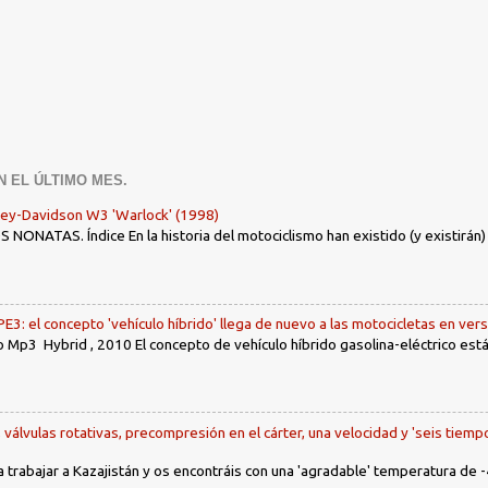
N EL ÚLTIMO MES.
ley-Davidson W3 'Warlock' (1998)
ONATAS. Índice En la historia del motociclismo han existido (y existirán
: el concepto 'vehículo híbrido' llega de nuevo a las motocicletas en ver
 Mp3 Hybrid , 2010 El concepto de vehículo híbrido gasolina-eléctrico es
, válvulas rotativas, precompresión en el cárter, una velocidad y 'seis tiemp
a trabajar a Kazajistán y os encontráis con una 'agradable' temperatura de -