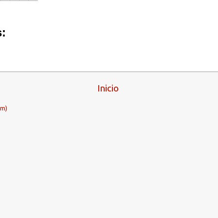
:
Inicio
om)