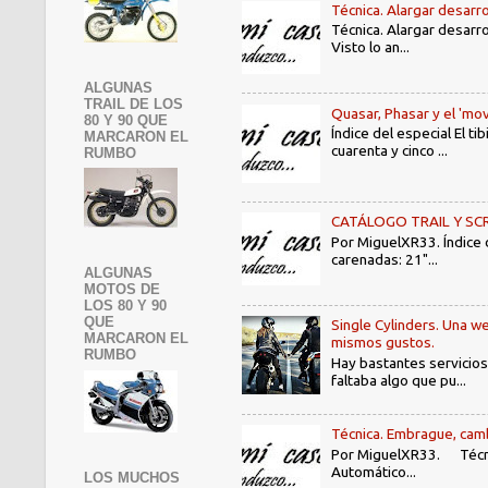
Técnica. Alargar desarro
Técnica. Alargar desarro
Visto lo an...
ALGUNAS
TRAIL DE LOS
Quasar, Phasar y el 'mov
80 Y 90 QUE
Índice del especial El 
MARCARON EL
cuarenta y cinco ...
RUMBO
CATÁLOGO TRAIL Y SCRAMB
Por MiguelXR33. Índice
carenadas: 21"...
ALGUNAS
MOTOS DE
LOS 80 Y 90
QUE
Single Cylinders. Una we
MARCARON EL
mismos gustos.
RUMBO
Hay bastantes servicios
faltaba algo que pu...
Técnica. Embrague, camb
Por MiguelXR33. Técni
Automático...
LOS MUCHOS