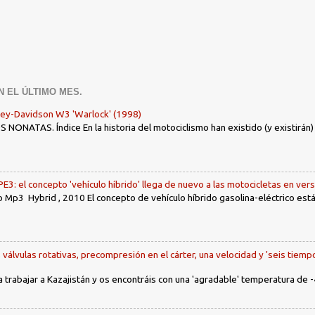
N EL ÚLTIMO MES.
ley-Davidson W3 'Warlock' (1998)
ONATAS. Índice En la historia del motociclismo han existido (y existirán
: el concepto 'vehículo híbrido' llega de nuevo a las motocicletas en ver
 Mp3 Hybrid , 2010 El concepto de vehículo híbrido gasolina-eléctrico es
, válvulas rotativas, precompresión en el cárter, una velocidad y 'seis tiemp
a trabajar a Kazajistán y os encontráis con una 'agradable' temperatura de -