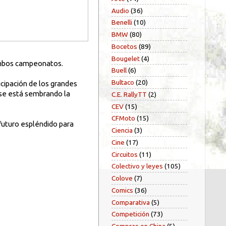
Audio
(36)
Benelli
(10)
BMW
(80)
Bocetos
(89)
Bougelet
(4)
 ambos campeonatos.
Buell
(6)
Bultaco
(20)
icipación de los grandes
 se está sembrando la
C.E. RallyTT
(2)
CEV
(15)
CFMoto
(15)
 futuro espléndido para
Ciencia
(3)
Cine
(17)
Circuitos
(11)
Colectivo y leyes
(105)
Colove
(7)
Comics
(36)
Comparativa
(5)
Competición
(73)