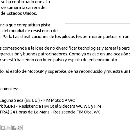
se ha confirmado que a la
se sumara la carrera del
de Estados Unidos.
ncia que compartiran pista
del mundial de resistencia de
n Park. Las clasificaciones de los pilotos les permitirán puntuar en
rresponde a la idea de no diverdificar tecnologías y atraer la part
epercusión y buenos patrocinadores. Como ya os dije en una ocasión
, y se está haciendo con buen pulso y espiritu de entendimiento.
do, al estilo de MotoGP y Superbike, se ha reconducido y muestra un
iguientes:
y Laguna Seca (EE.UU.) - FIM MotoGP WC
rk (GBR) - Resistencia FIM Qtel Sidecars WC WC y FIM
(FRA) 24 Horas de Le Mans - Resistencia FIM Qtel WC