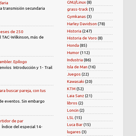
GNU/Linux
(8)
daria
 la transmisión secundaria
grass-track
(1)
Gymkanas
(3)
Harley Davidson
(78)
Historia
(247)
oneses de 250
el TAC-Wilkinson, más de
Historia de Voro
(8)
Honda
(85)
Humor
(112)
Industria
(86)
ambler. Epílogo
Isla de Man
(16)
íos Introducción y 1- Trail
Juegos
(22)
Kawasaki
(20)
KTM
(52)
ara buscar pareja, con tus
Laia Sanz
(21)
 de eventos. Sin embargo
libros
(2)
Loncin
(2)
LSL
(15)
rtidor de par
Luca Bar
(15)
dice del especial 14-
lugares
(3)