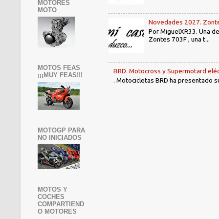
MOTORES
MOTO
Novedades 2027. Zontes
Por MiguelXR33. Una de 
Zontes 703F , una t...
MOTOS FEAS
BRD. Motocross y Supermotard eléc
¡¡¡MUY FEAS!!!
. Motocicletas BRD ha presentado su 
MOTOGP PARA
NO INICIADOS
MOTOS Y
COCHES
COMPARTIEND
O MOTORES