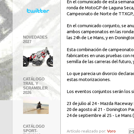
En el comunicado de esta semana 
ronda de MotoGP de Laguna Seca, 
Campeonato de Norte de TTXGP, 
En el comunicado conjunto, se anu
ambos campeonatos en las rondas 
NOVEDADES
las 24h de Le Mans, y en Doningto
2027
Esta combinación de campeonatos co
fabricantes en unas pruebas con r
semilla de las carreras del futuro
Lo que parecia un divorcio declara
estas motorizaciones.
CATÁLOGO
TRAIL Y
SCRAMBLER
Los eventos conjuntos serán los s
2026
23 de julio al 24 - Mazda Racewa
20 de agosto al 21 - Donington Pa
24 de septiembre al 25 - Le Mans 
.
CATÁLOGO
Artículo realizado por:
Voro
SPORT-