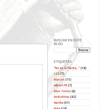
BUSCAR EN ESTE
BLOG
ETIQUETAS
"No es la flecha..."
(18)
125
(7)
Alarcos
(15)
Albert FR
(7)
Alex Tormo
(6)
Anécdotas
(42)
Aprilia
(41)
Arte
(14)