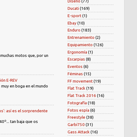
Diseño
(77)
Ducati
(169)
E-sport
(1)
Ebay
(10)
Enduro
(183)
Entrenamiento
(2)
Equipamiento
(126)
Ergonomía
(1)
) muchas motos que, por un
Escarpias
(8)
Eventos
(6)
Féminas
(15)
sión E-REV
FF movement
(19)
tá muy en boga en el mundo
Flat Track
(19)
Flat Track 2016
(16)
Fotografía
(18)
Fotos espía
(6)
os': así es el sorprendente
Freestyle
(38)
40º... tan baja que os
Garbí750
(31)
Gass Attack
(16)