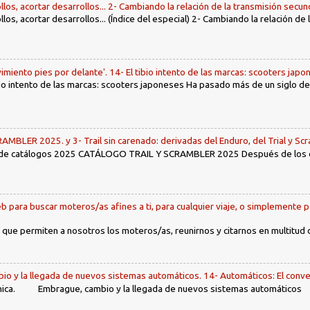
llos, acortar desarrollos... 2- Cambiando la relación de la transmisión secun
llos, acortar desarrollos... (Índice del especial) 2- Cambiando la relación de
imiento pies por delante'. 14- El tibio intento de las marcas: scooters jap
tibio intento de las marcas: scooters japoneses Ha pasado más de un siglo d
LER 2025. y 3- Trail sin carenado: derivadas del Enduro, del Trial y Scr
 de catálogos 2025 CATÁLOGO TRAIL Y SCRAMBLER 2025 Después de los env
b para buscar moteros/as afines a ti, para cualquier viaje, o simplemente p
 que permiten a nosotros los moteros/as, reunirnos y citarnos en multitud
io y la llegada de nuevos sistemas automáticos. 14- Automáticos: El conve
ca. Embrague, cambio y la llegada de nuevos sistemas automáticos Ín