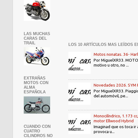
LAS MUCHAS
CARAS DEL
TRAIL
LOS 10 ARTÍCULOS MAS LEÍDOS E
Motos nonatas. 36- Har
Por MiguelXR33. MOTOS N
motivo u otro, no ...
EXTRAÑAS
MOTOS CON
Novedades 2026. SYM PE3
ALMA
Por MiguelXR33. Piaggio
ESPAÑOLA
del automóvil, pe...
Monocilíndrico, 1.173 cc
motor Ellwood Hybrid
Imaginad que os toca ir 
CUANDO CON
CUATRO
provoca u...
CILINDROS NO