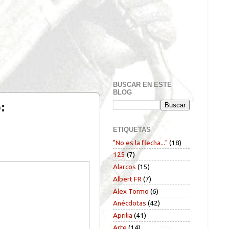
BUSCAR EN ESTE
BLOG
:
ETIQUETAS
"No es la flecha..."
(18)
125
(7)
Alarcos
(15)
Albert FR
(7)
Alex Tormo
(6)
Anécdotas
(42)
Aprilia
(41)
Arte
(14)