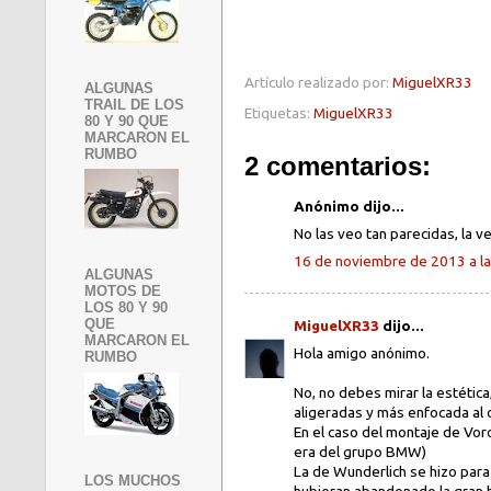
Artículo realizado por:
MiguelXR33
ALGUNAS
TRAIL DE LOS
Etiquetas:
MiguelXR33
80 Y 90 QUE
MARCARON EL
RUMBO
2 comentarios:
Anónimo dijo...
No las veo tan parecidas, la v
16 de noviembre de 2013 a la
ALGUNAS
MOTOS DE
LOS 80 Y 90
QUE
MiguelXR33
dijo...
MARCARON EL
Hola amigo anónimo.
RUMBO
No, no debes mirar la estétic
aligeradas y más enfocada al
En el caso del montaje de Voro
era del grupo BMW)
La de Wunderlich se hizo para
LOS MUCHOS