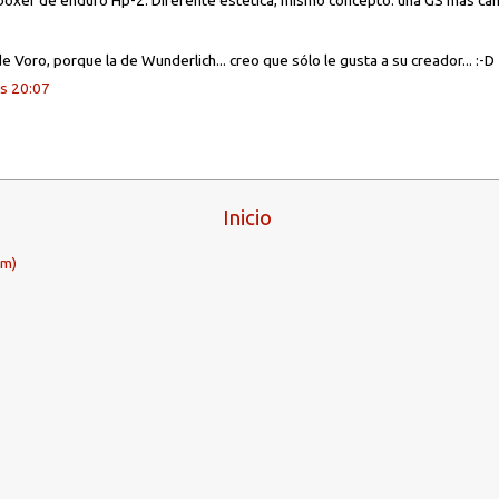
boxer de enduro Hp-2. Diferente estética, mismo concepto: una GS más cam
e Voro, porque la de Wunderlich... creo que sólo le gusta a su creador... :-D
s 20:07
Inicio
om)