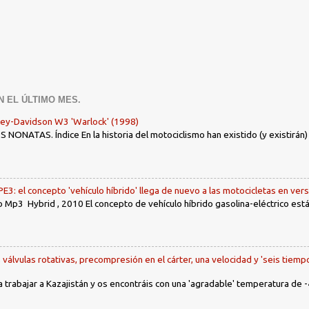
N EL ÚLTIMO MES.
ley-Davidson W3 'Warlock' (1998)
ONATAS. Índice En la historia del motociclismo han existido (y existirán
: el concepto 'vehículo híbrido' llega de nuevo a las motocicletas en ver
 Mp3 Hybrid , 2010 El concepto de vehículo híbrido gasolina-eléctrico es
, válvulas rotativas, precompresión en el cárter, una velocidad y 'seis tiemp
a trabajar a Kazajistán y os encontráis con una 'agradable' temperatura de -