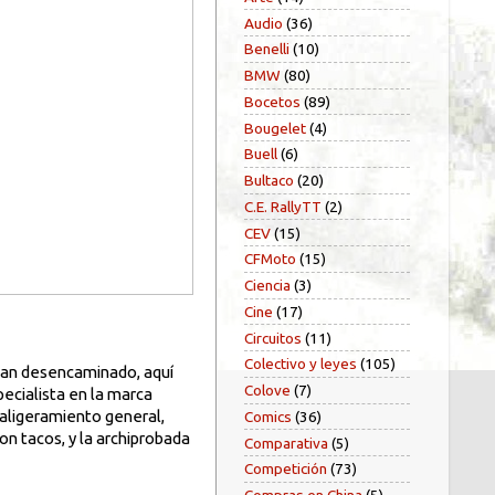
Audio
(36)
Benelli
(10)
BMW
(80)
Bocetos
(89)
Bougelet
(4)
Buell
(6)
Bultaco
(20)
C.E. RallyTT
(2)
CEV
(15)
CFMoto
(15)
Ciencia
(3)
Cine
(17)
Circuitos
(11)
Colectivo y leyes
(105)
 tan desencaminado, aquí
Colove
(7)
pecialista en la marca
 aligeramiento general,
Comics
(36)
n tacos, y la archiprobada
Comparativa
(5)
Competición
(73)