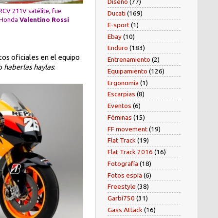
Diseño
(77)
 RCV 211V satélite, fue
Ducati
(169)
l Honda
Valentino Rossi
E-sport
(1)
Ebay
(10)
Enduro
(183)
tos oficiales en el equipo
Entrenamiento
(2)
ro
haberlas haylas
:
Equipamiento
(126)
Ergonomía
(1)
Escarpias
(8)
Eventos
(6)
Féminas
(15)
FF movement
(19)
Flat Track
(19)
Flat Track 2016
(16)
Fotografía
(18)
Fotos espía
(6)
Freestyle
(38)
Garbí750
(31)
Gass Attack
(16)