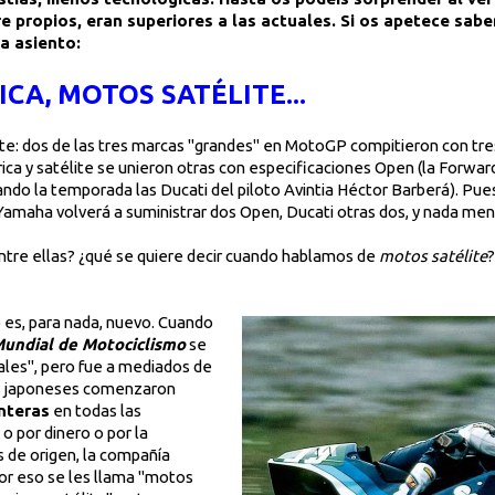
e propios, eran superiores a las actuales. Si os apetece sab
a asiento:
ICA, MOTOS SATÉLITE...
e: dos de las tres marcas "grandes" en MotoGP compitieron con tres
ica y satélite se unieron otras con especificaciones Open (la Forwa
ndo la temporada las Ducati del piloto Avintia Héctor Barberá). Pues
: Yamaha volverá a suministrar dos Open, Ducati otras dos, y nada m
 entre ellas? ¿qué se quiere decir cuando hablamos de
motos satélite
?
 es, para nada, nuevo. Cuando
undial de Motociclismo
se
iales", pero fue a mediados de
es japoneses comenzaron
nteras
en todas las
o por dinero o por la
s de origen, la compañía
or eso se les llama "motos