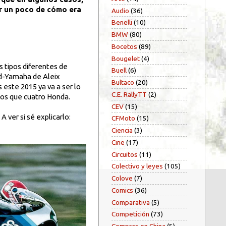
er un poco de cómo era
Audio
(36)
Benelli
(10)
BMW
(80)
Bocetos
(89)
Bougelet
(4)
 tipos diferentes de
Buell
(6)
rd-Yamaha de Aleix
Bultaco
(20)
 este 2015 ya va a ser lo
C.E. RallyTT
(2)
enos que cuatro Honda.
CEV
(15)
 A ver si sé explicarlo:
CFMoto
(15)
Ciencia
(3)
Cine
(17)
Circuitos
(11)
Colectivo y leyes
(105)
Colove
(7)
Comics
(36)
Comparativa
(5)
Competición
(73)