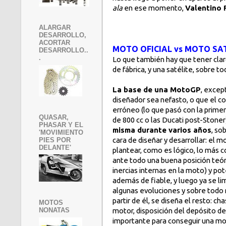
ala
en ese momento,
Valentino 
ALARGAR
DESARROLLO,
ACORTAR
MOTO OFICIAL vs MOTO SA
DESARROLLO..
.
Lo que también hay que tener claro
de
fábrica, y una satélite, sobre 
La base de una MotoGP
, excep
diseñador sea nefasto, o que el c
erróneo (lo que pasó con la prim
QUASAR,
de 800 cc o las Ducati post-Stoner
PHASAR Y EL
misma durante varios años
, so
'MOVIMIENTO
cara de diseñar y desarrollar: el m
PIES POR
DELANTE'
plantear, como es lógico, lo más
ante todo una buena posición teór
inercias internas en la moto)
y pot
además de fiable, y luego ya se li
algunas evoluciones y sobre todo 
partir de él, se diseña el resto: cha
MOTOS
motor, disposición del depósito d
NONATAS
importante para conseguir una mo