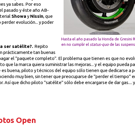
pues ya sabes. Por eso
 el pasado y éste año AB-
terial
Showa
y
Nissin
, que
 perder evolución... y poder
Hasta el año pasado la Honda de Gresini 
en no cumplir el
status-quo
de las suspens
a ser satélite?.
Repito
son prácticamente tan buenas
o pagar el "paquete completo". El problema que tienen es que no ev
 que la marca quiera suministrar las mejoras... y el equipo pueda p
 es buena, piloto y técnicos del equipo sólo tienen que dedicarse a 
ciendo muy bien, sin tener que preocuparse de "perder el tiempo" e
. Así que dicho piloto "satélite" sólo debe encargarse de dar gas.... 
motos Open