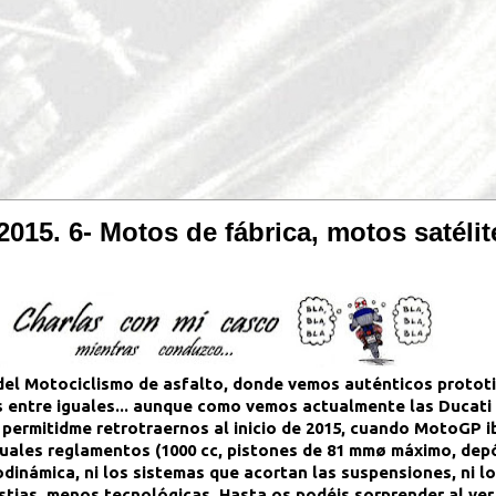
015. 6- Motos de fábrica, motos satélite
del Motociclismo de asfalto, donde vemos auténticos protot
es entre iguales... aunque como vemos actualmente las Ducati
e permitidme retrotraernos al inicio de 2015, cuando MotoGP 
ales reglamentos (1000 cc, pistones de 81 mmø máximo, depós
odinámica, ni los sistemas que acortan las suspensiones, ni l
stias, menos tecnológicas. Hasta os podéis sorprender al ver