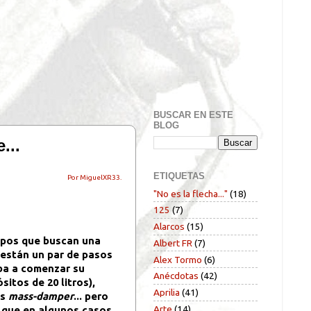
BUSCAR EN ESTE
BLOG
...
ETIQUETAS
Por MiguelXR33.
"No es la flecha..."
(18)
125
(7)
Alarcos
(15)
ipos que buscan una
Albert FR
(7)
 están un par de pasos
Alex Tormo
(6)
iba a comenzar su
Anécdotas
(42)
itos de 20 litros),
Aprilia
(41)
os
mass-damper
... pero
Arte
(14)
 que en algunos casos,