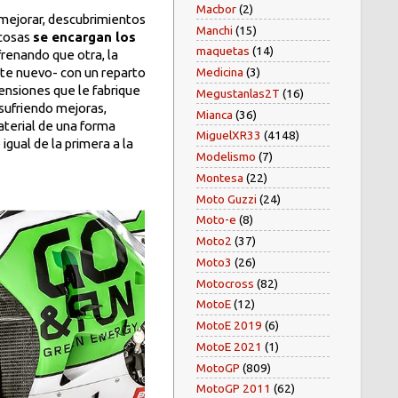
Macbor
(2)
 mejorar, descubrimientos
Manchi
(15)
 cosas
se encargan los
maquetas
(14)
frenando que otra, la
e nuevo- con un reparto
Medicina
(3)
pensiones que le fabrique
Megustanlas2T
(16)
 sufriendo mejoras,
Mianca
(36)
aterial de una forma
MiguelXR33
(4148)
 igual de la primera a la
Modelismo
(7)
Montesa
(22)
Moto Guzzi
(24)
Moto-e
(8)
Moto2
(37)
Moto3
(26)
Motocross
(82)
MotoE
(12)
MotoE 2019
(6)
MotoE 2021
(1)
MotoGP
(809)
MotoGP 2011
(62)