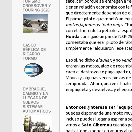
satélite", porque se entregan a "e
TURISMO,
CROSSOVER Y
tienen relación económica con la 
TOURING 2026
que directamente dependan de el
El primer piloto que montó un equ
motos japonesas "pata negra"
fu
con el dinero de la petrolera esp
Honda
consiguió un par de NSR 2
comentaba que era "piloto de fábri
CASCO
simplemente "alquilaron" ese sta
RÉPLICA DE
RICARDO
TORMO
Eso sí, he dicho
alquilar
, y no
vend
entran las motos, algo de recambio 
caen el destrozo se paga aparte),
fábrica y, algunas veces, piezas de
temporada. Ahora, una vez finali
EMBRAGUE,
empaqueta y devuelve... y el equi
CAMBIO Y LA
LLEGADA DE
NUEVOS
SISTEMAS
Entonces ¿interesa ser "equipo
AUTOMÁTICOS
puedes disponer de una moto muy 
incluso puedes llegar a aspirar a
vimos a
Sete Gibernau
cuando pas
hasta llegó a poner en apuros al pi