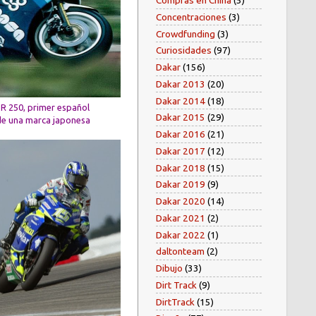
Compras en China
(5)
Concentraciones
(3)
Crowdfunding
(3)
Curiosidades
(97)
Dakar
(156)
Dakar 2013
(20)
Dakar 2014
(18)
R 250, primer español
Dakar 2015
(29)
 de una marca japonesa
Dakar 2016
(21)
Dakar 2017
(12)
Dakar 2018
(15)
Dakar 2019
(9)
Dakar 2020
(14)
Dakar 2021
(2)
Dakar 2022
(1)
daltonteam
(2)
Dibujo
(33)
Dirt Track
(9)
DirtTrack
(15)