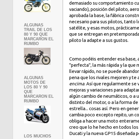
demasiado su comportamiento cu
vaciando), posición del piloto, aer
aprobada la base, la fábrica constr
necesario para sus pilotos, tanto 
ALGUNAS
satélite, y esas motos, prácticame
TRAIL DE LOS
que se entregan en pretemporada
80 Y 90 QUE
MARCARON EL
piloto la adapte a sus gustos.
RUMBO
Como podéis entender esa base, 
"perfecta", la más rápida y la que
llevar rápido, no se puede abandon
pena que los rivales mejoren y t
ALGUNAS
MOTOS DE
encima
. Así que regularmente se
LOS 80 Y 90
mejoras y variaciones para adaptar
QUE
algún cambio de neumáticos, o a
MARCARON EL
RUMBO
distinto del motor, o a la forma de 
estrella... cosas así. Pero en gener
cambia poco excepto repito, un c
obliga a hacer una moto enterame
creo que lo he hecho en todos los
Ducati y la nueva GP15 diseñada po
LOS MUCHOS