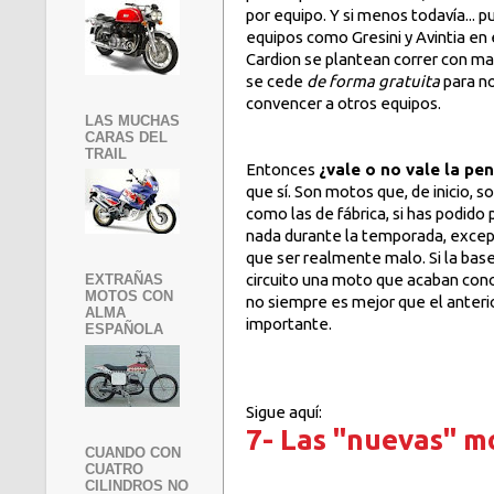
por equipo. Y si menos todavía... 
equipos como Gresini y Avintia en
Cardion se plantean correr con ma
se cede
de forma gratuita
para no
convencer a otros equipos.
LAS MUCHAS
CARAS DEL
TRAIL
Entonces
¿vale o no vale la pen
que sí. Son motos que, de inicio, 
como las de fábrica, si has podid
nada durante la temporada, excepto
que ser realmente malo. Si la base
circuito una moto que acaban cono
EXTRAÑAS
MOTOS CON
no siempre es mejor que el anterior
ALMA
importante.
ESPAÑOLA
Sigue aquí:
7- Las "nuevas" 
CUANDO CON
CUATRO
CILINDROS NO