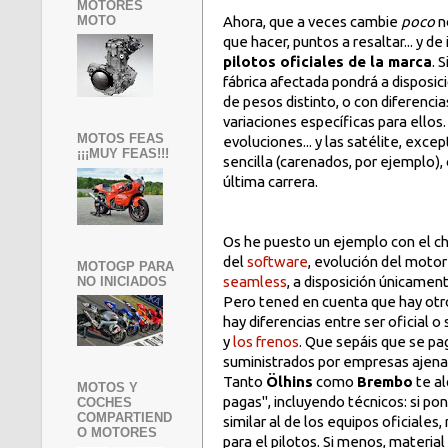
MOTORES
MOTO
Ahora, que a veces cambie
poco
n
que hacer, puntos a resaltar... y d
pilotos oficiales de la marca
. 
fábrica afectada pondrá a disposici
de pesos distinto, o con diferenci
variaciones específicas para ellos
MOTOS FEAS
evoluciones... y las satélite, exc
¡¡¡MUY FEAS!!!
sencilla (carenados, por ejemplo), o
última carrera.
Os he puesto un ejemplo con el ch
del
software
, evolución del moto
MOTOGP PARA
seamless
, a disposición únicament
NO INICIADOS
Pero tened en cuenta que hay ot
hay diferencias entre ser oficial o
y
los frenos
. Que sepáis que se pa
suministrados por empresas ajenas 
Tanto
Ölhins
como
Brembo
te al
MOTOS Y
pagas", incluyendo técnicos: si po
COCHES
COMPARTIEND
similar al de los equipos oficiales
O MOTORES
para el pilotos. Si menos, materia