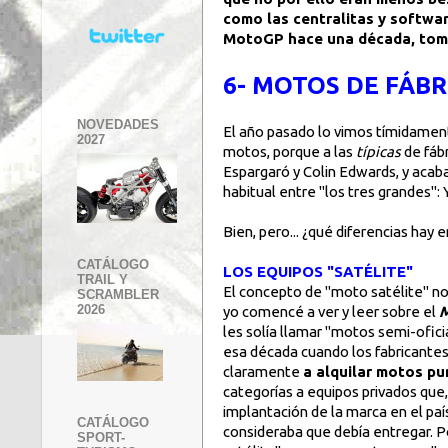
como las centralitas y softwar
MotoGP hace una década, tom
6- MOTOS DE FÁBR
NOVEDADES
El año pasado lo vimos tímidament
2027
motos, porque a las
típicas
de fábr
Espargaró y Colin Edwards, y acaba
habitual entre "los tres grandes"
Bien, pero... ¿qué diferencias hay
CATÁLOGO
LOS EQUIPOS "SATÉLITE"
TRAIL Y
El concepto de "moto satélite" no
SCRAMBLER
2026
yo comencé a ver y leer sobre el
M
les solía llamar "motos semi-ofic
esa década cuando los fabricant
claramente
a alquilar motos pu
categorías a equipos privados que, 
implantación de la marca en el paí
CATÁLOGO
consideraba que debía entregar. P
SPORT-