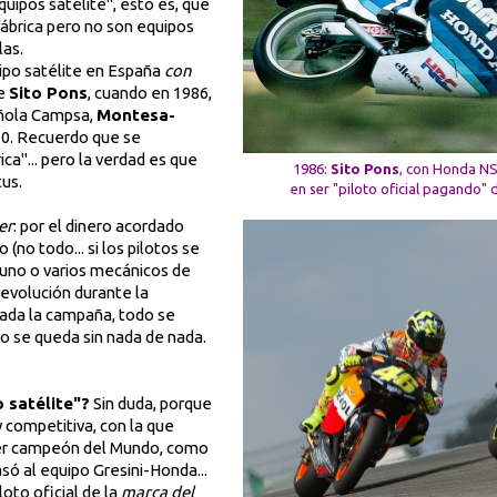
quipos satélite", esto es, que
fábrica pero no son equipos
las.
ipo satélite en España
con
e
Sito Pons
, cuando en 1986,
añola Campsa,
Montesa-
50. Recuerdo que se
ca"... pero la verdad es que
1986:
Sito Pons
, con Honda NS
tus.
en ser "piloto oficial pagando"
er
: por el dinero acordado
(no todo... si los pilotos se
 uno o varios mecánicos de
 evolución durante la
zada la campaña, todo se
po se queda sin nada de nada.
 satélite"?
Sin duda, porque
competitiva, con la que
 ser campeón del Mundo, como
ó al equipo Gresini-Honda...
loto oficial de la
marca del