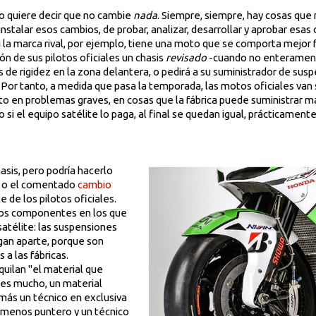
o quiere decir que no cambie
nada
. Siempre, siempre, hay cosas que
e instalar esos cambios, de probar, analizar, desarrollar y aprobar esas
Si la marca rival, por ejemplo, tiene una moto que se comporta mejor 
ón de sus pilotos oficiales un chasis
revisado
-cuando no enterament
as de rigidez en la zona delantera, o pedirá a su suministrador de sus
. Por tanto, a medida que pasa la temporada, las motos oficiales van
epto en problemas graves, en cosas que la fábrica puede suministrar m
 si el equipo satélite lo paga, al final se quedan igual, prácticamente
asis, pero podría hacerlo
r o el comentado
cambio
e de los pilotos oficiales.
ros componentes en los que
 satélite: las suspensiones
gan aparte, porque son
a las fábricas.
quilan "el material que
nes mucho, un material
, más un técnico en exclusiva
l menos puntero y un técnico