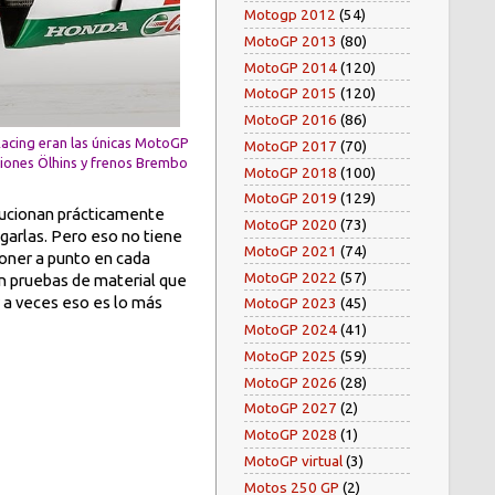
Motogp 2012
(54)
MotoGP 2013
(80)
MotoGP 2014
(120)
MotoGP 2015
(120)
MotoGP 2016
(86)
Racing eran las únicas MotoGP
MotoGP 2017
(70)
iones Ölhins y frenos Brembo
MotoGP 2018
(100)
MotoGP 2019
(129)
olucionan prácticamente
MotoGP 2020
(73)
agarlas. Pero eso no tiene
MotoGP 2021
(74)
poner a punto en cada
MotoGP 2022
(57)
n pruebas de material que
y a veces eso es lo más
MotoGP 2023
(45)
MotoGP 2024
(41)
MotoGP 2025
(59)
MotoGP 2026
(28)
MotoGP 2027
(2)
MotoGP 2028
(1)
MotoGP virtual
(3)
Motos 250 GP
(2)