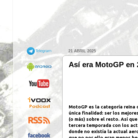
21 ABRIL 2025
Así era MotoGP en 2
MotoGP es la categoría reina 
única finalidad: ser los mejor
(o más) sobre el resto. Así qu
tercera temporada con los actu
donde no existía la actual aer
que no por ello eran menos be