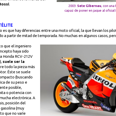
Rossi
.
2003:
Sete Gibernau
, con una
capaz de poner en jaque al oficia
TÉLITE
 es que hay diferencias entre una moto oficial, la que llevan los pilo
todo a partir de mitad de temporada. No muchas en algunos casos, pe
to que el ingeniero
oncepto haya sido
era Honda RCV-212V
),
suele ser la
bre todo la pieza más
otor. Éste se suele
 compacto
(buscando
ica de su peso e
ente posible,
mita o potencia con
mucha electrónica. A
sis, posición del
e gasolina (muy
to que no varíe