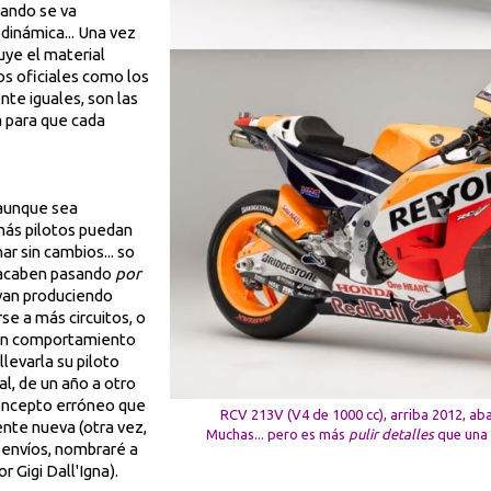
ando se va
odinámica... Una vez
uye el material
los oficiales como los
nte iguales, son las
 para que cada
aunque sea
 más pilotos puedan
ar sin cambios... so
e acaben pasando
por
 van produciendo
se a más circuitos, o
 un comportamiento
llevarla su piloto
al, de un año a otro
oncepto erróneo que
RCV 213V (V4 de 1000 cc), arriba 2012, aba
nte nueva (otra vez,
Muchas... pero es más
pulir detalles
que una
 envíos, nombraré a
r Gigi Dall'Igna).