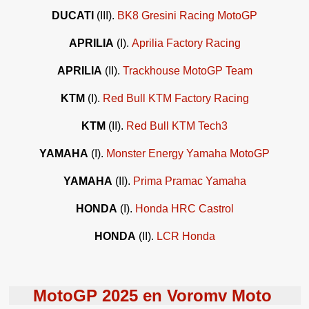
DUCATI
(III).
BK8 Gresini Racing MotoGP
APRILIA
(I).
Aprilia Factory Racing
APRILIA
(II).
Trackhouse MotoGP Team
KTM
(I).
Red Bull KTM Factory Racing
KTM
(II).
Red Bull KTM Tech3
YAMAHA
(I).
Monster Energy Yamaha MotoGP
YAMAHA
(II).
Prima Pramac Yamaha
HONDA
(I).
Honda HRC Castrol
HONDA
(II).
LCR Honda
MotoGP 2025 en Voromv Moto