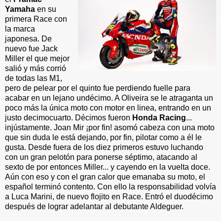
Yamaha
en su
primera Race con
la marca
japonesa. De
nuevo fue Jack
Miller el que mejor
salió y más corrió
de todas las M1,
pero de pelear por el quinto fue perdiendo fuelle para
acabar en un lejano undécimo. A Oliveira se le atraganta un
poco más la única moto con motor en linea, entrando en un
justo decimocuarto. Décimos fueron
Honda Racing
...
injústamente. Joan Mir ¡por fin! asomó cabeza con una moto
que sin duda le está dejando, por fin, pilotar como a él le
gusta. Desde fuera de los diez primeros estuvo luchando
con un gran pelotón para ponerse séptimo, atacando al
sexto de por entonces Miller... y cayendo en la vuelta doce.
Aún con eso y con el gran calor que emanaba su moto, el
español terminó contento. Con ello la responsabilidad volvía
a Luca Marini, de nuevo flojito en Race. Entró el duodécimo
después de lograr adelantar al debutante Aldeguer.