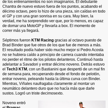
de los entrenamientos no son imaginarios. El debutante
Chantra de nuevo estuvo fuera de los puntos, acabando el
décimo octavo, pero lo hizo de una pieza, sin caídas en todo
el GP y con una gran sonrisa en su cara. Muy bien, la
verdad, me ha sorprendido ver que, por lo menos, es capaz
de domar una MotoGP y llevarla a box. El momento de
correr más ya llegará.
Séptimos fueron
KTM Racing
gracias al octavo puesto de
Brad Binder que fue otros de los que fue de menos a más.
El resultado podía haber sido mucho mejor si Pedro Acosta
no se hubiera caído a principio de carrera cuando intentaba
no perder el ritmo de los pilotos delanteros. Continuó hasta
adelantar a Savadori y entrar décimo noveno. Detrás estuvo
el
Tech3 KTM
, con un Bastianini que despertó de un mal fin
de semana para, recuperando desde el fondo de pelotón,
entrar noveno, peleando hasta la última curva con Binder.
Mientras, Viñales naufragaba claramente al montar un
neumático delantero duro que no hacía más que darle
sustos. Logró un triste decimosexto.
Noveno entró
el
Pramac