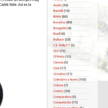
rbit Ride. Así es la
Audio
(36)
Benelli
(10)
BMW
(80)
Bocetos
(89)
Bougelet
(4)
Buell
(6)
Bultaco
(20)
C.E. RallyTT
(2)
CEV
(15)
CFMoto
(15)
Ciencia
(3)
Cine
(17)
Circuitos
(11)
Colectivo y leyes
(105)
Colove
(7)
Comics
(36)
Comparativa
(5)
Competición
(73)