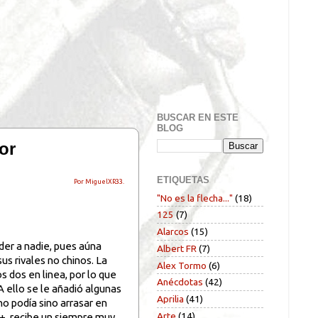
BUSCAR EN ESTE
BLOG
or
ETIQUETAS
Por MiguelXR33.
"No es la flecha..."
(18)
125
(7)
Alarcos
(15)
der a nadie, pues aúna
Albert FR
(7)
s rivales no chinos. La
Alex Tormo
(6)
 dos en linea, por lo que
Anécdotas
(42)
A ello se le añadió algunas
Aprilia
(41)
no podía sino arrasar en
Arte
(14)
+, recibe un siempre muy