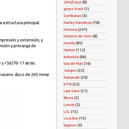
GNU/Linux
(8)
grass-track
(1)
Gymkanas
(3)
Harley Davidson
(78)
 estructura principal.
Historia
(247)
Historia de Voro
(8)
mpresión y extensión, y
Honda
(85)
nsión y precarga de
Humor
(112)
Industria
(86)
e y 150/70-17 atrás.
Isla de Man
(16)
Juegos
(22)
trasero: disco de 265 mmø
Kawasaki
(20)
KTM
(52)
Laia Sanz
(21)
libros
(2)
Loncin
(2)
LSL
(15)
Luca Bar
(15)
lugares
(3)