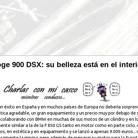
e 900 DSX: su belleza está en el interi
un éxito en España y en muchos países de Europa no debería sorpren
ca agradable, un gran equipamiento y un precio muy por debajo de su
s colaborando con BMW en muchas de sus motos de un cilindro y en los
ente similar a la de la F 850 GS tanto en motor como en parte ciclo. 
os, en estética y en equipamiento y se lanzó a apenas 9.000 euros... 
ticamente la misma, pero además de preparar su motor para la Euro5