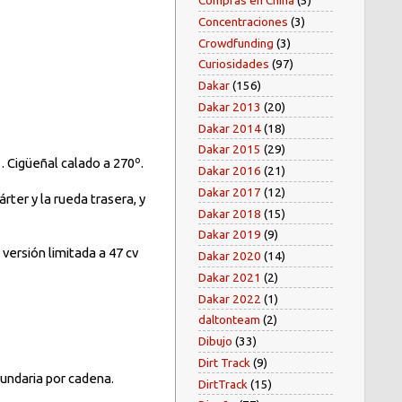
Compras en China
(5)
Concentraciones
(3)
Crowdfunding
(3)
Curiosidades
(97)
Dakar
(156)
Dakar 2013
(20)
Dakar 2014
(18)
Dakar 2015
(29)
1. Cigüeñal calado a 270º.
Dakar 2016
(21)
Dakar 2017
(12)
rter y la rueda trasera, y
Dakar 2018
(15)
Dakar 2019
(9)
versión limitada a 47 cv
Dakar 2020
(14)
Dakar 2021
(2)
Dakar 2022
(1)
daltonteam
(2)
Dibujo
(33)
Dirt Track
(9)
cundaria por cadena.
DirtTrack
(15)