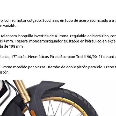
o, con el motor colgado. Subchasis en tubo de acero atornillado a a la
n variable.
elantera: horquilla invertida de 43 mmø, regulable en hidráulico, co
 194 mm. Trasera: monoamortiguador ajustable en hidráulico en exte
eda de 198 mm.
lante, 17" atrás. Neumáticos Pirelli Scorpion Trail II 90/90-21 delant
305 mmø mordido por pinzas Brembo de doble pistón paralelo. Freno 
stón.