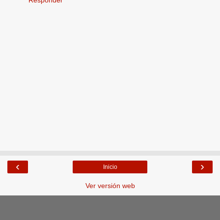
‹
›
Inicio
Ver versión web