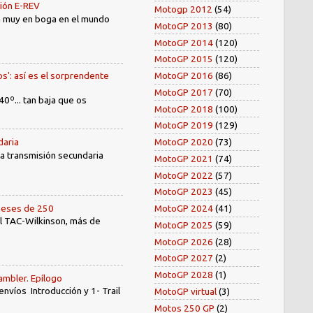
sión E-REV
Motogp 2012
(54)
tá muy en boga en el mundo
MotoGP 2013
(80)
MotoGP 2014
(120)
MotoGP 2015
(120)
os': así es el sorprendente
MotoGP 2016
(86)
MotoGP 2017
(70)
40º... tan baja que os
MotoGP 2018
(100)
MotoGP 2019
(129)
daria
MotoGP 2020
(73)
 la transmisión secundaria
MotoGP 2021
(74)
MotoGP 2022
(57)
MotoGP 2023
(45)
oneses de 250
MotoGP 2024
(41)
el TAC-Wilkinson, más de
MotoGP 2025
(59)
MotoGP 2026
(28)
MotoGP 2027
(2)
MotoGP 2028
(1)
ambler. Epílogo
íos Introducción y 1- Trail
MotoGP virtual
(3)
Motos 250 GP
(2)