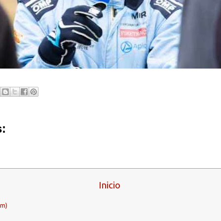
:
Inicio
om)