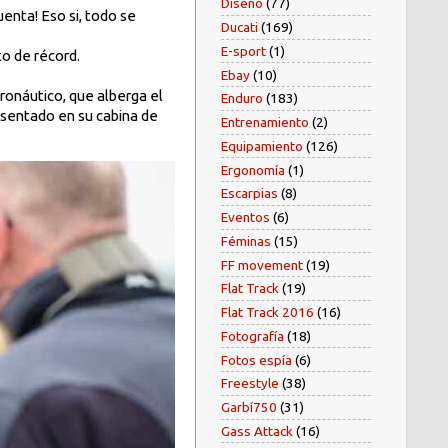
Diseño
(77)
uenta! Eso si, todo se
Ducati
(169)
E-sport
(1)
to de récord.
Ebay
(10)
ronáutico, que alberga el
Enduro
(183)
 sentado en su cabina de
Entrenamiento
(2)
Equipamiento
(126)
Ergonomía
(1)
Escarpias
(8)
Eventos
(6)
Féminas
(15)
FF movement
(19)
Flat Track
(19)
Flat Track 2016
(16)
Fotografía
(18)
Fotos espía
(6)
Freestyle
(38)
Garbí750
(31)
Gass Attack
(16)