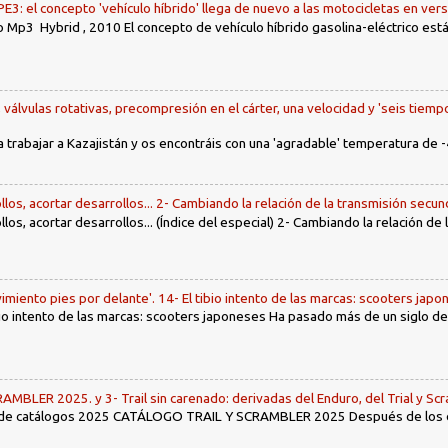
: el concepto 'vehículo híbrido' llega de nuevo a las motocicletas en ver
 Mp3 Hybrid , 2010 El concepto de vehículo híbrido gasolina-eléctrico es
, válvulas rotativas, precompresión en el cárter, una velocidad y 'seis tiemp
a trabajar a Kazajistán y os encontráis con una 'agradable' temperatura de -
llos, acortar desarrollos... 2- Cambiando la relación de la transmisión secun
llos, acortar desarrollos... (Índice del especial) 2- Cambiando la relación de
imiento pies por delante'. 14- El tibio intento de las marcas: scooters jap
tibio intento de las marcas: scooters japoneses Ha pasado más de un siglo d
LER 2025. y 3- Trail sin carenado: derivadas del Enduro, del Trial y Scr
 de catálogos 2025 CATÁLOGO TRAIL Y SCRAMBLER 2025 Después de los env