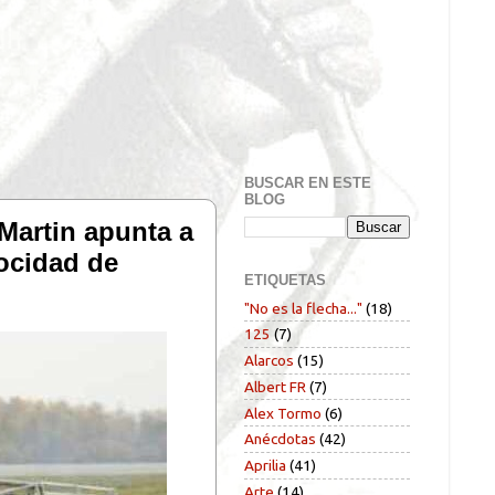
BUSCAR EN ESTE
BLOG
Martin apunta a
ocidad de
ETIQUETAS
"No es la flecha..."
(18)
125
(7)
Alarcos
(15)
Albert FR
(7)
Alex Tormo
(6)
Anécdotas
(42)
Aprilia
(41)
Arte
(14)