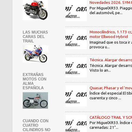
Novedades 2026. SYM PE3
Por MiguelXR33. Piaggio
del automóvil, pe...
Monocilíndrico, 1.173 cc
LAS MUCHAS
motor Ellwood Hybrid
CARAS DEL
TRAIL
Imaginad que os toca ir 
provoca u...
Técnica. Alargar desarro
Técnica. Alargar desarro
Visto lo an...
EXTRAÑAS
MOTOS CON
ALMA
Quasar, Phasar y el 'mov
ESPAÑOLA
Índice del especial El 
cuarenta y cinco ...
CATÁLOGO TRAIL Y SCRAMB
CUANDO CON
Por MiguelXR33. Índice
CUATRO
carenadas: 21"...
CILINDROS NO