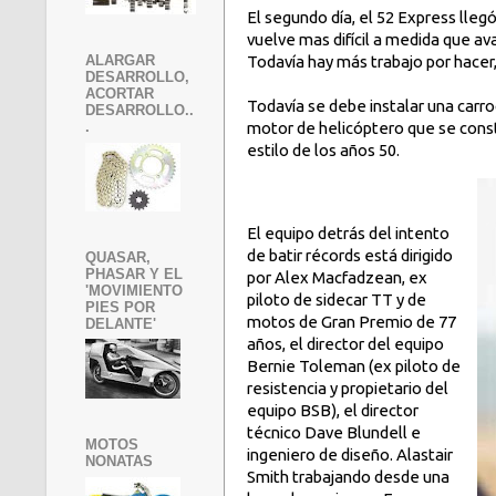
El segundo día, el 52 Express lleg
vuelve mas difícil a medida que ava
Todavía hay más trabajo por hacer,
ALARGAR
DESARROLLO,
ACORTAR
Todavía se debe instalar una carr
DESARROLLO..
motor de helicóptero que se cons
.
estilo de los años 50.
El equipo detrás del intento
de batir récords está dirigido
QUASAR,
PHASAR Y EL
por Alex Macfadzean, ex
'MOVIMIENTO
piloto de sidecar TT y de
PIES POR
motos de Gran Premio de 77
DELANTE'
años, el director del equipo
Bernie Toleman (ex piloto de
resistencia y propietario del
equipo BSB), el director
técnico Dave Blundell e
MOTOS
ingeniero de diseño. Alastair
NONATAS
Smith trabajando desde una