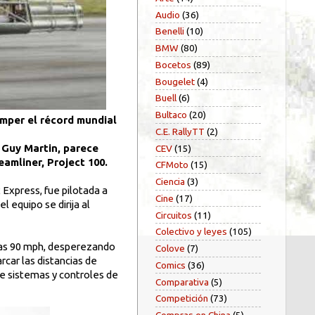
Audio
(36)
Benelli
(10)
BMW
(80)
Bocetos
(89)
Bougelet
(4)
Buell
(6)
Bultaco
(20)
mper el récord mundial
C.E. RallyTT
(2)
 Guy Martin, parece
CEV
(15)
amliner, Project 100.
CFMoto
(15)
Ciencia
(3)
 Express, fue pilotada a
Cine
(17)
 equipo se dirija al
Circuitos
(11)
Colectivo y leyes
(105)
 las 90 mph, desperezando
Colove
(7)
car las distancias de
Comics
(36)
de sistemas y controles de
Comparativa
(5)
Competición
(73)