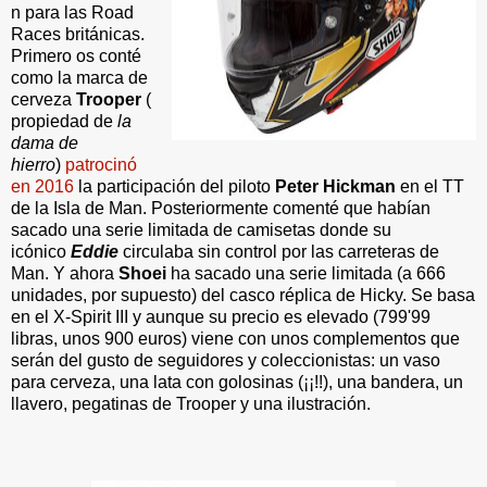
n para las Road
Races británicas.
Primero os conté
como la marca de
cerveza
Trooper
(
propiedad de
la
dama de
hierro
)
patrocinó
en 2016
la participación del piloto
Peter Hickman
en el TT
de la Isla de Man. Posteriormente comenté que habían
sacado una serie limitada de camisetas donde su
icónico
Eddie
circulaba sin control por las carreteras de
Man. Y ahora
Shoei
ha sacado una serie limitada (a 666
unidades, por supuesto) del casco réplica de Hicky. Se basa
en el X-Spirit III y aunque su precio es elevado (799'99
libras, unos 900 euros) viene con unos complementos que
serán del gusto de seguidores y coleccionistas: un vaso
para cerveza, una lata con golosinas (¡¡!!), una bandera, un
llavero, pegatinas de Trooper y una ilustración.