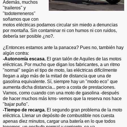
Además, muchos
"traileros" y
"todoterreneros"
soñamos que con
motos eléctricas podamos circular sin miedo a denuncias
por montaña. Sin contaminar ni con humos ni con ruidos,
debería ser posible ¿no?.
¿Entonces estamos ante la panacea? Pues no, también hay
algún contra:
-Autonomía escasa.
El gran talón de Aquiles de las motos
eléctricas. Por mucho que digan los fabricantes, a un ritmo
"normal" según el tipo de moto, las eléctricas difícilmente
llegan a algo más de la mitad de distancia que una de
gasolina equivalente. Sí, siempre hay un "modo eco" que
aumenta dicha distancia... pero a costa de prestaciones.
Vamos, como cuando con una moto de gasolina -después
de hacer muchos más kms- vemos que la reserva nos hace
"bajar puño".
-Tiempo de recarga.
El segundo gran problema de la moto
eléctrica. Llenar un depósito de combustible nos cuesta
apenas diez minutos, cargar una batería en lo que todos
tenemos, un enchufe normal y corriente, se va