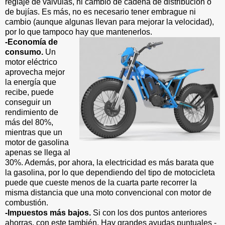
reglaje de válvulas, ni cambio de cadena de distribución o
de bujías. Es más, no es necesario tener embrague ni
cambio (aunque algunas llevan para mejorar la velocidad),
por lo que tampoco hay que mantenerlos.
-Economía de
consumo.
Un
motor eléctrico
aprovecha mejor
la energía que
recibe, puede
conseguir un
rendimiento de
más del 80%,
mientras que un
motor de gasolina
apenas se llega al
30%. Además, por ahora, la electricidad es más barata que
la gasolina, por lo que dependiendo del tipo de motocicleta
puede que cueste menos de la cuarta parte recorrer la
misma distancia que una moto convencional con motor de
combustión.
-Impuestos más bajos.
Si con los dos puntos anteriores
ahorras, con este también. Hay grandes ayudas puntuales -