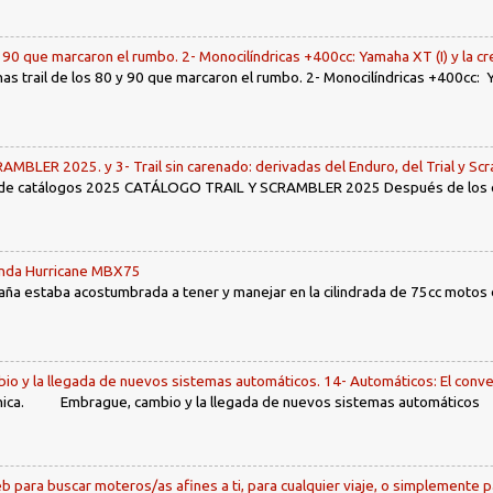
y 90 que marcaron el rumbo. 2- Monocilíndricas +400cc: Yamaha XT (I) y la c
nas trail de los 80 y 90 que marcaron el rumbo. 2- Monocilíndricas +400cc: Y
LER 2025. y 3- Trail sin carenado: derivadas del Enduro, del Trial y Scr
 de catálogos 2025 CATÁLOGO TRAIL Y SCRAMBLER 2025 Después de los env
Honda Hurricane MBX75
ña estaba acostumbrada a tener y manejar en la cilindrada de 75cc motos d
io y la llegada de nuevos sistemas automáticos. 14- Automáticos: El conve
ca. Embrague, cambio y la llegada de nuevos sistemas automáticos Ín
b para buscar moteros/as afines a ti, para cualquier viaje, o simplemente p