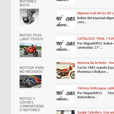
MOTORES
MOTO
Algunas trail de los 80 
Índice del especial Algu
conc...
MOTOS FEAS
CATÁLOGO TRAIL Y SCRAMB
¡¡¡MUY FEAS!!!
Por MiguelXR33. Índice
carenadas: 21"...
Historia de la Moto - 
Corría 1983 cuando Espa
MOTOGP PARA
Montesa o Bultaco ...
NO INICIADOS
Técnica. Embrague, camb
Por MiguelXR33. Técni
Automático...
MOTOS Y
COCHES
COMPARTIEND
O MOTORES
Single Cylinders. Una we