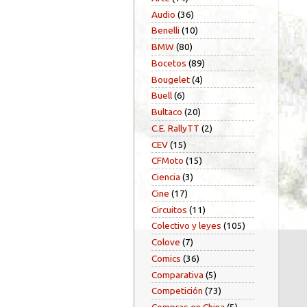
Audio
(36)
Benelli
(10)
BMW
(80)
Bocetos
(89)
Bougelet
(4)
Buell
(6)
Bultaco
(20)
C.E. RallyTT
(2)
CEV
(15)
CFMoto
(15)
Ciencia
(3)
Cine
(17)
Circuitos
(11)
Colectivo y leyes
(105)
Colove
(7)
Comics
(36)
Comparativa
(5)
Competición
(73)