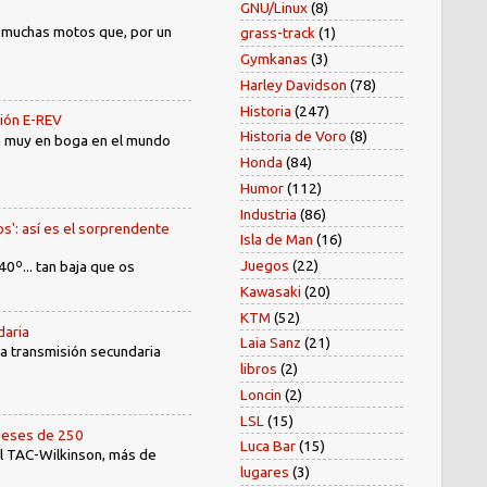
GNU/Linux
(8)
) muchas motos que, por un
grass-track
(1)
Gymkanas
(3)
Harley Davidson
(78)
Historia
(247)
sión E-REV
Historia de Voro
(8)
tá muy en boga en el mundo
Honda
(84)
Humor
(112)
Industria
(86)
os': así es el sorprendente
Isla de Man
(16)
Juegos
(22)
40º... tan baja que os
Kawasaki
(20)
KTM
(52)
daria
Laia Sanz
(21)
 la transmisión secundaria
libros
(2)
Loncin
(2)
LSL
(15)
oneses de 250
Luca Bar
(15)
el TAC-Wilkinson, más de
lugares
(3)