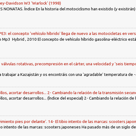
ley-Davidson W3 'Warlock' (1998)
ONATAS. Índice En la historia del motociclismo han existido (y existirán
: el concepto 'vehículo híbrido' llega de nuevo a las motocicletas en ver
 Mp3 Hybrid , 2010 El concepto de vehículo híbrido gasolina-eléctrico es
, válvulas rotativas, precompresión en el cárter, una velocidad y 'seis tiemp
a trabajar a Kazajistán y os encontráis con una 'agradable' temperatura de -
llos, acortar desarrollos... 2- Cambiando la relación de la transmisión secun
llos, acortar desarrollos... (Índice del especial) 2- Cambiando la relación de
imiento pies por delante'. 14- El tibio intento de las marcas: scooters jap
tibio intento de las marcas: scooters japoneses Ha pasado más de un siglo d