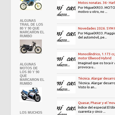
Motos nonatas. 36- Har
Por MiguelXR33. MOTOS N
motivo u otro, no ...
ALGUNAS
TRAIL DE LOS
Novedades 2026. SYM PE3
80 Y 90 QUE
MARCARON EL
Por MiguelXR33. Piaggio
RUMBO
del automóvil, pe...
Monocilíndrico, 1.173 cc
motor Ellwood Hybrid
Imaginad que os toca ir 
ALGUNAS
provoca u...
MOTOS DE
LOS 80 Y 90
QUE
Técnica. Alargar desarro
MARCARON EL
Técnica. Alargar desarro
RUMBO
Visto lo an...
Quasar, Phasar y el 'mov
Índice del especial El 
cuarenta y cinco ...
LOS MUCHOS