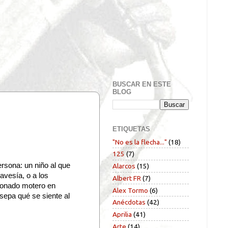
BUSCAR EN ESTE
BLOG
ETIQUETAS
"No es la flecha..."
(18)
125
(7)
rsona: un niño al que
Alarcos
(15)
avesía, o a los
Albert FR
(7)
ionado motero en
Alex Tormo
(6)
 sepa qué se siente al
Anécdotas
(42)
Aprilia
(41)
Arte
(14)