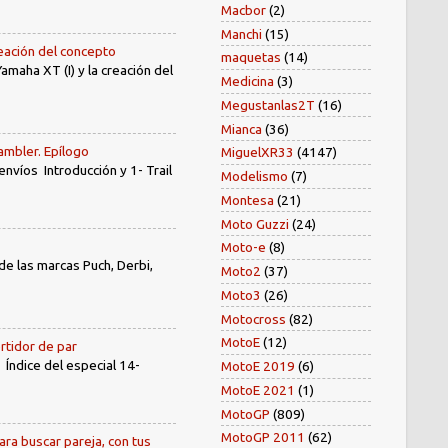
Macbor
(2)
Manchi
(15)
reación del concepto
maquetas
(14)
amaha XT (I) y la creación del
Medicina
(3)
Megustanlas2T
(16)
Mianca
(36)
ambler. Epílogo
MiguelXR33
(4147)
íos Introducción y 1- Trail
Modelismo
(7)
Montesa
(21)
Moto Guzzi
(24)
Moto-e
(8)
e las marcas Puch, Derbi,
Moto2
(37)
Moto3
(26)
Motocross
(82)
MotoE
(12)
rtidor de par
dice del especial 14-
MotoE 2019
(6)
MotoE 2021
(1)
MotoGP
(809)
MotoGP 2011
(62)
ara buscar pareja, con tus