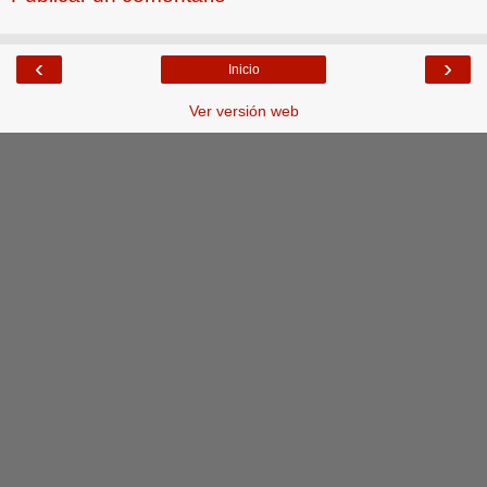
‹
›
Inicio
Ver versión web