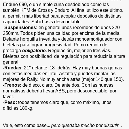
Enduro 690, o un simple cuna desdoblado como las
también KTM de Cross y Enduro. Al final utilizo este último,
al permitir más libertad para acoplar depósitos de distintas
capacidades. Subchasis desmontable.
-Suspensiones:
en general unos recorridos de unos 220-
250mm. Todos piden una calidad por encima de la media.
Delante horquilla invertida y detrás monoamortiguador con
bieletas para lograr progresividad. Pomo remoto de
precarga
obligatorio
. Regulación, mejor en tres vías.
Bieletas con posibilidad de regulación para reducir la altura
general.
-Ruedas:
21" delante, 18" detrás. Hay muy buenas gomas
con estas medidas en Trail-Asfalto y puedes montar las
mejores de Rally. No muy ancha atrás (mejor 140 que 150).
-Frenos:
de disco, claro. Delante dos. Con las nuevas
normativas debería llevar ABS, pero desconectable, por
favor.
-Peso:
todos tenemos claro que, como máximo, unos
difíciles 180kg.
Vale, esto como base...
pero quedaba mucho por discutir
...