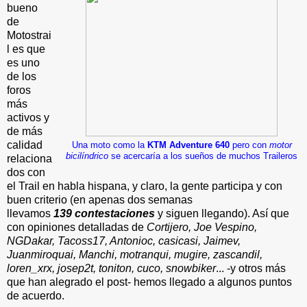
bueno
de
Motostrai
l es que
es uno
de los
foros
más
activos y
de más
calidad
Una moto como la
KTM Adventure 640
pero con
motor
bicilíndrico
se acercaría a los sueños de muchos Traileros
relaciona
dos con
el Trail en habla hispana, y claro, la gente participa y con
buen criterio (e
n apenas dos semanas
llevamos
139
contestaciones
y siguen llegando)
. Así que
con opiniones detalladas de
Cortijero, Joe Vespino,
NGDakar, Tacoss17, Antonioc, casicasi, Jaimev,
Juanmiroquai,
Manchi, motranqui, mugire, zascandil,
loren_xrx, josep2t, toniton, cuco, snowbiker
... -y otros más
que han alegrado el post- hemos llegado a algunos puntos
de acuerdo.