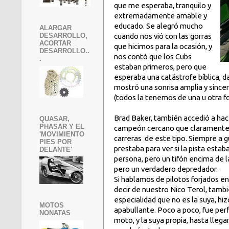
que me esperaba, tranquilo y
extremadamente amable y
educado. Se alegró mucho
ALARGAR
cuando nos vió con las gorras
DESARROLLO,
ACORTAR
que hicimos para la ocasión, y
DESARROLLO..
nos contó que los Cubs
.
estaban primeros, pero que
esperaba una catástrofe bíblica, d
mostró una sonrisa amplia y since
(todos la tenemos de una u otra fo
Brad Baker, también accedió a ha
QUASAR,
PHASAR Y EL
campeón cercano que claramente h
'MOVIMIENTO
carreras de este tipo. Siempre a g
PIES POR
prestaba para ver si la pista estab
DELANTE'
persona, pero un tifón encima de 
pero un verdadero depredador.
Si hablamos de pilotos forjados en
decir de nuestro Nico Terol, tambi
especialidad que no es la suya, hi
MOTOS
apabullante. Poco a poco, fue perf
NONATAS
moto, y la suya propia, hasta llegar