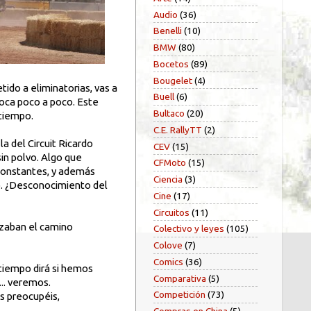
Audio
(36)
Benelli
(10)
BMW
(80)
Bocetos
(89)
Bougelet
(4)
ido a eliminatorias, vas a
Buell
(6)
loca poco a poco. Este
Bultaco
(20)
 tiempo.
C.E. RallyTT
(2)
a del Circuit Ricardo
CEV
(15)
sin polvo. Algo que
CFMoto
(15)
 constantes, y además
Ciencia
(3)
o. ¿Desconocimiento del
Cine
(17)
Circuitos
(11)
uzaban el camino
Colectivo y leyes
(105)
Colove
(7)
Comics
(36)
 tiempo dirá si hemos
Comparativa
(5)
.. veremos.
Competición
(73)
s preocupéis,