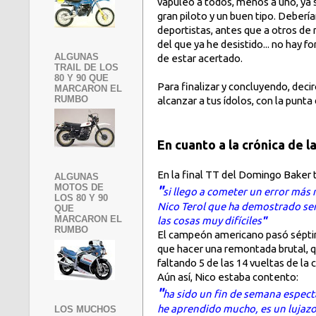
vapuleó a todos, menos a uno, ya sab
gran piloto y un buen tipo. Deber
deportistas, antes que a otros de
del que ya he desistido... no hay 
ALGUNAS
de estar acertado.
TRAIL DE LOS
80 Y 90 QUE
Para finalizar y concluyendo, deci
MARCARON EL
RUMBO
alcanzar a tus ídolos, con la punt
En cuanto a la crónica de la
En la final TT del Domingo Baker 
ALGUNAS
MOTOS DE
"
si llego a cometer un error más 
LOS 80 Y 90
Nico Terol que ha demostrado ser
QUE
MARCARON EL
las cosas muy difíciles
"
RUMBO
El campeón americano pasó séptim
que hacer una remontada brutal, q
faltando 5 de las 14 vueltas de la c
Aún así, Nico estaba contento:
"
ha sido un fin de semana espect
he aprendido mucho, es un lujazo
LOS MUCHOS