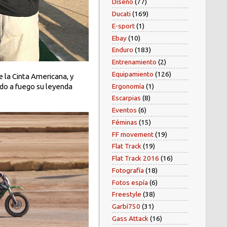
Diseño
(77)
Ducati
(169)
E-sport
(1)
Ebay
(10)
Enduro
(183)
Entrenamiento
(2)
Equipamiento
(126)
e la Cinta Americana, y
Ergonomía
(1)
ado a fuego su leyenda
Escarpias
(8)
Eventos
(6)
Féminas
(15)
FF movement
(19)
Flat Track
(19)
Flat Track 2016
(16)
Fotografía
(18)
Fotos espía
(6)
Freestyle
(38)
Garbí750
(31)
Gass Attack
(16)