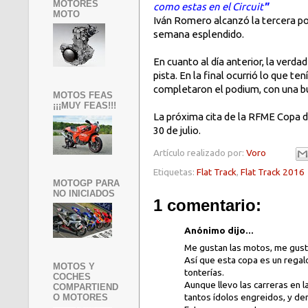
MOTORES
como estas en el Circuit
"
MOTO
Iván Romero alcanzó la tercera pos
semana esplendido.
En cuanto al día anterior, la verd
pista. En la final ocurrió lo que t
completaron el podium, con una bu
MOTOS FEAS
¡¡¡MUY FEAS!!!
La próxima cita de la RFME Copa de
30 de julio.
Artículo realizado por:
Voro
Etiquetas:
Flat Track
,
Flat Track 2016
MOTOGP PARA
NO INICIADOS
1 comentario:
Anónimo dijo...
Me gustan las motos, me gustan
Así que esta copa es un regal
MOTOS Y
tonterías.
COCHES
Aunque llevo las carreras en 
COMPARTIEND
tantos ídolos engreidos, y d
O MOTORES