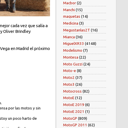
Macbor
(2)
Manchi
(15)
maquetas
(14)
Medicina
(3)
mejor cada vez que salía a
Megustanlas2T
(16)
y Oliver Brindley
Mianca
(36)
MiguelXR33
(4148)
a Vega en Madrid el próximo
Modelismo
(7)
Montesa
(22)
Moto Guzzi
(24)
Moto-e
(8)
Moto2
(37)
Moto3
(26)
Motocross
(82)
MotoE
(12)
o.
MotoE 2019
(6)
ensa por las motos y sin
MotoE 2021
(1)
MotoGP
(809)
estoy un poco harto de
MotoGP 2011
(62)