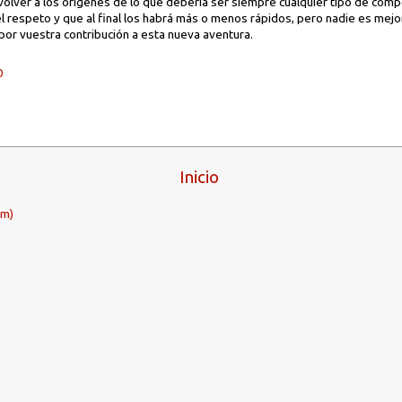
 volver a los orígenes de lo que debería ser siempre cualquier tipo de comp
el respeto y que al final los habrá más o menos rápidos, pero nadie es mejo
or vuestra contribución a esta nueva aventura.
0
Inicio
om)