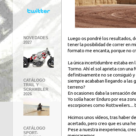
NOVEDADES
Luego os pondré los resultados, d
2027
tener la posibilidad de correr en 
formato me encanta, porque no cre
La única incertidumbre estaba en l
Tormo. Ahí el sol aprieta con una f
definitivamente no se consiguió y
CATÁLOGO
siempre acababan llegando a las 
TRAIL Y
terreno?
SCRAMBLER
En ocasiones daba la sensación de
2026
Yo solía hacer Enduro por esa zona
escorpiones como Rottweilers.... 
Hicimos unos vídeos, tras haber d
acertado, pero creo que es una he
CATÁLOGO
Pese a nuestra inexperiencia, cre
SPORT-
mejoraremos.