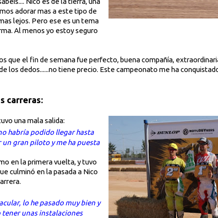
éis.... Nico es de la tierra, una
íamos adorar mas a este tipo de
 mas lejos. Pero ese es un tema
forma. Al menos yo estoy seguro
ros que el fin de semana fue perfecto, buena compañía, extraordinari
a de los dedos......no tiene precio. Este campeonato me ha conquistad
s carreras:
tuvo una mala salida:
no habría podido llegar hasta
 un gran piloto y me ha puesta
o en la primera vuelta, y tuvo
ue culminó en la pasada a Nico
arrera.
acular, lo he pasado muy bien y
 tener unas instalaciones