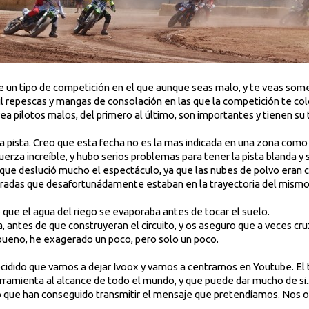
e un tipo de competición en el que aunque seas malo, y te veas somet
mil repescas y mangas de consolación en las que la competición te co
a pilotos malos, del primero al último, son importantes y tienen su
a pista. Creo que esta fecha no es la mas indicada en una zona como l
uerza increíble, y hubo serios problemas para tener la pista blanda y 
 que deslució mucho el espectáculo, ya que las nubes de polvo eran
gradas que desafortunádamente estaban en la trayectoria del mism
 que el agua del riego se evaporaba antes de tocar el suelo.
, antes de que construyeran el circuito, y os aseguro que a veces cr
bueno, he exagerado un poco, pero solo un poco.
ecidido que vamos a dejar Ivoox y vamos a centrarnos en Youtube. El
rramienta al alcance de todo el mundo, y que puede dar mucho de si..
o que han conseguido transmitir el mensaje que pretendíamos. Nos o