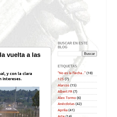
BUSCAR EN ESTE
BLOG
a vuelta a las
ETIQUETAS
"No es la flecha..."
(18)
l, y con la clara
n intereses.
125
(7)
Alarcos
(15)
Albert FR
(7)
Alex Tormo
(6)
Anécdotas
(42)
Aprilia
(41)
Arte
(14)