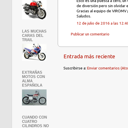
Esto es una puesta a cero, un
de diversión pero sin olvidar 
Gracias al equipo de VIROMV p
Saludos.
12 de julio de 2016 a las 12:4
LAS MUCHAS
Publicar un comentario
CARAS DEL
TRAIL
Entrada más reciente
Suscribirse a:
Enviar comentarios (At
EXTRAÑAS
MOTOS CON
ALMA
ESPAÑOLA
CUANDO CON
CUATRO
CILINDROS NO