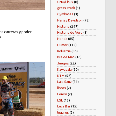
GNU/Linux
(8)
grass-track
(1)
Gymkanas
(3)
Harley Davidson
(78)
Historia
(247)
as carreras y poder
Historia de Voro
(8)
o.
Honda
(85)
Humor
(112)
Industria
(86)
Isla de Man
(16)
Juegos
(22)
Kawasaki
(20)
KTM
(52)
Laia Sanz
(21)
libros
(2)
Loncin
(2)
LSL
(15)
Luca Bar
(15)
lugares
(3)