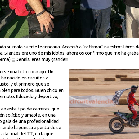
ada su mala suerte legendaria. Accedió a "refirmar" nuestros libros d
ra. Si antes era uno de mis ídolos, ahora os confirmo que me ha grab
rma). ¡¡¡Dennis, eres muy grande!!!
cerse una foto conmigo. Un
a nacido en circuitos y
usto, y el primero que se
a bien para todos. Buen chico en
la moto. Educado y deportivo,
 en este tipo de carreras, que
én solícito y amable, en una
zo gala de una profesionalidad
ilando la puesta a punto de su
 a la final del TT, en la que