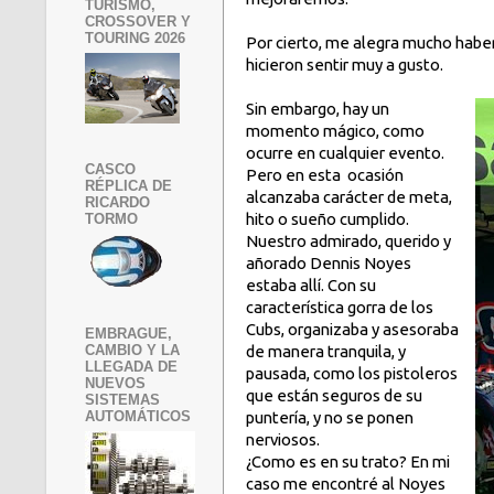
TURISMO,
CROSSOVER Y
TOURING 2026
Por cierto, me alegra mucho haber
hicieron sentir muy a gusto.
Sin embargo, hay un
momento mágico, como
ocurre en cualquier evento.
CASCO
Pero en esta ocasión
RÉPLICA DE
alcanzaba carácter de meta,
RICARDO
hito o sueño cumplido.
TORMO
Nuestro admirado, querido y
añorado Dennis Noyes
estaba allí. Con su
característica gorra de los
Cubs, organizaba y asesoraba
EMBRAGUE,
CAMBIO Y LA
de manera tranquila, y
LLEGADA DE
pausada, como los pistoleros
NUEVOS
que están seguros de su
SISTEMAS
AUTOMÁTICOS
puntería, y no se ponen
nerviosos.
¿Como es en su trato? En mi
caso me encontré al Noyes