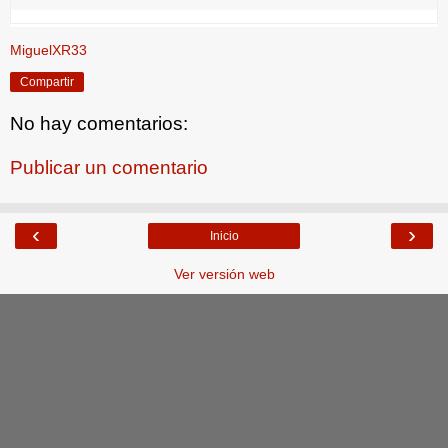
MiguelXR33
Compartir
No hay comentarios:
Publicar un comentario
‹
›
Inicio
Ver versión web