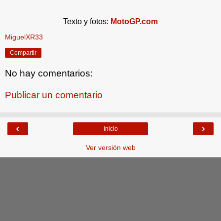
Texto y fotos:
MotoGP.com
MiguelXR33
Compartir
No hay comentarios:
Publicar un comentario
‹
›
Inicio
Ver versión web