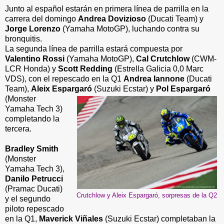
Junto al español estarán en primera línea de parrilla en la
carrera del domingo
Andrea Dovizioso
(Ducati Team) y
Jorge Lorenzo
(Yamaha MotoGP), luchando contra su
bronquitis.
La segunda línea de parrilla estará compuesta por
Valentino Rossi
(Yamaha MotoGP),
Cal Crutchlow
(CWM-
LCR Honda) y
Scott Redding
(Estrella Galicia 0,0 Marc
VDS), con el repescado en la Q1
Andrea Iannone
(Ducati
Team),
Aleix Espargaró
(Suzuki Ecstar) y
Pol Espargaró
(Monster
Yamaha Tech 3)
completando la
tercera.
Bradley Smith
(Monster
Yamaha Tech 3),
Danilo Petrucci
(Pramac Ducati)
Crutchlow y Aleix Espargaró, sorpresas de la Q2
y el segundo
piloto repescado
en la Q1,
Maverick Viñales
(Suzuki Ecstar) completaban la