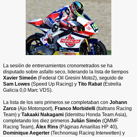
La sesión de entrenamientos cronometrados se ha
disputado sobre asfalto seco, liderando la lista de tiempos
Xavier Simeón
(Federal Oil Gresini Moto2), seguido de
Sam Lowes
(Speed Up Racing) y
Tito Rabat
(Estrella
Galicia 0,0 Marc VDS).
La lista de los seis primeros se completaban con
Johann
Zarco
(Ajo Motorsport),
Franco Morbidelli
(Italtrans Racing
Team) y
Takaaki Nakagami
(Idemitsu Honda Team Asia),
completando los diez primeros
Julián Simón
(QMMF
Racing Team),
Álex Rins
(Páginas Amarillas HP 40),
Dominique Aegerter
(Technomag Racing Interwetten) y