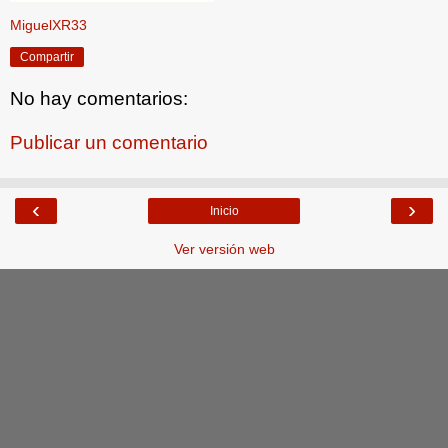
MiguelXR33
Compartir
No hay comentarios:
Publicar un comentario
‹
›
Inicio
Ver versión web