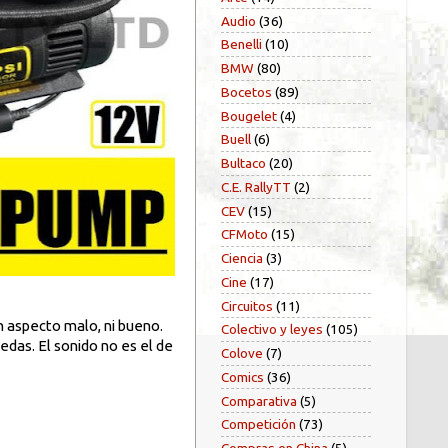
Audio
(36)
Benelli
(10)
BMW
(80)
Bocetos
(89)
Bougelet
(4)
Buell
(6)
Bultaco
(20)
C.E. RallyTT
(2)
CEV
(15)
CFMoto
(15)
Ciencia
(3)
Cine
(17)
Circuitos
(11)
n aspecto malo, ni bueno.
Colectivo y leyes
(105)
uedas. El sonido no es el de
Colove
(7)
Comics
(36)
Comparativa
(5)
Competición
(73)