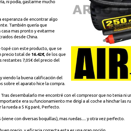
ría, ni podía, gastarme mucho
a esperanza de encontrar algo
ente. También quería que
n casa mas pronto y evitarme
raidos desde China.
 topé con este producto, que se
n precio total de
16.42€
, de los que
s restantes 7,05€ del precio del
 viendo la buena calificación del
 sobre el aparato hice la compra.
sa. Tras desembalarlo me encontré con el compresor que no tenia ni u
o importante era su funcionamiento me dirigí a al coche a hinchar las r
r la rueda a 5 Kg paré, Perfecto.
(viene con diversas boquillas), mas ruedas..... y otra vez perfecto.
a buen precio, y eficacia correcta esta es una gran opción.