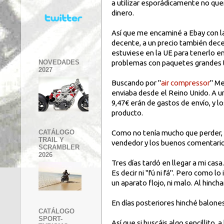
a utilizar esporádicamente no que
dinero.
Así que me encaminé a Ebay con l
decente, a un precio también dec
estuviese en la UE para tenerlo e
NOVEDADES
problemas con paquetes grandes t
2027
Buscando por "
air compressor
" Me
enviaba desde el Reino Unido. A u
9,47€ erán de gastos de envío, y lo
producto.
Como no tenía mucho que perder, y
CATÁLOGO
TRAIL Y
vendedor y los buenos comentarios
SCRAMBLER
2026
Tres días tardó en llegar a mi ca
Es decir ni "fú ni fá". Pero como l
un aparato flojo, ni malo. Al hincha
En días posteriores hinché balones 
CATÁLOGO
SPORT-
Así que si buscáis algo sencillito, 