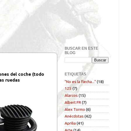
BUSCAR EN ESTE
BLOG
ones del coche (todo
ETIQUETAS
las ruedas
"No es la flecha..."
(18)
125
(7)
Alarcos
(15)
Albert FR
(7)
Alex Tormo
(6)
Anécdotas
(42)
Aprilia
(41)
Arte
(14)