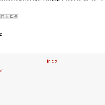
:
Inicio
om)