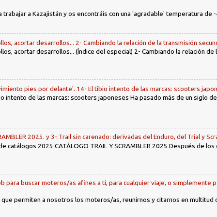
a trabajar a Kazajistán y os encontráis con una 'agradable' temperatura de -
llos, acortar desarrollos... 2- Cambiando la relación de la transmisión secun
llos, acortar desarrollos... (Índice del especial) 2- Cambiando la relación de
imiento pies por delante'. 14- El tibio intento de las marcas: scooters jap
tibio intento de las marcas: scooters japoneses Ha pasado más de un siglo d
LER 2025. y 3- Trail sin carenado: derivadas del Enduro, del Trial y Scr
 de catálogos 2025 CATÁLOGO TRAIL Y SCRAMBLER 2025 Después de los env
b para buscar moteros/as afines a ti, para cualquier viaje, o simplemente p
 que permiten a nosotros los moteros/as, reunirnos y citarnos en multitud