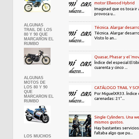
motor Ellwood Hybrid
Imaginad que os toca ir 
provoca u...
ALGUNAS
Técnica. Alargar desarro
TRAIL DE LOS
Técnica. Alargar desarro
80 Y 90 QUE
Visto lo an...
MARCARON EL
RUMBO
Quasar, Phasar y el 'mov
Índice del especial El 
cuarenta y cinco ...
ALGUNAS
MOTOS DE
LOS 80 Y 90
CATÁLOGO TRAIL Y SCRAMB
QUE
Por MiguelXR33. Índice
MARCARON EL
carenadas: 21"...
RUMBO
Single Cylinders. Una we
mismos gustos.
Hay bastantes servicios
faltaba algo que pu...
LOS MUCHOS