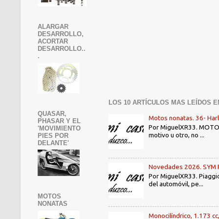
ALARGAR
DESARROLLO,
ACORTAR
DESARROLLO..
.
LOS 10 ARTÍCULOS MAS LEÍDOS E
QUASAR,
Motos nonatas. 36- Har
PHASAR Y EL
Por MiguelXR33. MOTOS N
'MOVIMIENTO
motivo u otro, no ...
PIES POR
DELANTE'
Novedades 2026. SYM PE3
Por MiguelXR33. Piaggio
del automóvil, pe...
MOTOS
NONATAS
Monocilíndrico, 1.173 cc