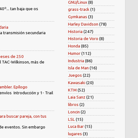
GNU/Linux
(8)
40º... tan baja que os
grass-track
(1)
Gymkanas
(3)
Harley Davidson
(78)
daria
Historia
(247)
 la transmisión secundaria
Historia de Voro
(8)
Honda
(85)
Humor
(112)
oneses de 250
Industria
(86)
el TAC-Wilkinson, más de
Isla de Man
(16)
Juegos
(22)
Kawasaki
(20)
ambler. Epílogo
KTM
(52)
íos Introducción y 1- Trail
Laia Sanz
(21)
libros
(2)
Loncin
(2)
ara buscar pareja, con tus
LSL
(15)
Luca Bar
(15)
 de eventos. Sin embargo
lugares
(3)