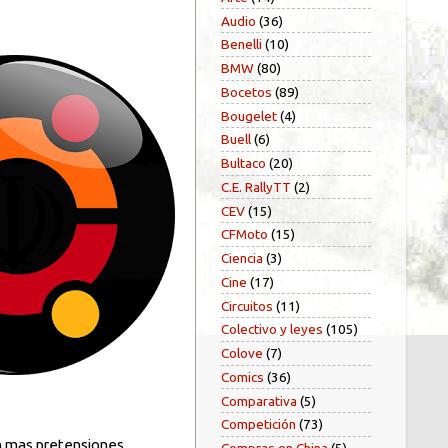
Audio
(36)
Benelli
(10)
BMW
(80)
Bocetos
(89)
Bougelet
(4)
Buell
(6)
Bultaco
(20)
C.E. RallyTT
(2)
CEV
(15)
CFMoto
(15)
Ciencia
(3)
Cine
(17)
Circuitos
(11)
Colectivo y leyes
(105)
Colove
(7)
Comics
(36)
Comparativa
(5)
Competición
(73)
in mas pretensiones.