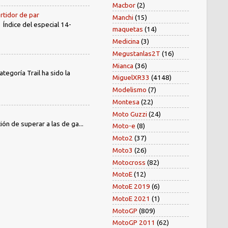
Macbor
(2)
rtidor de par
Manchi
(15)
dice del especial 14-
maquetas
(14)
Medicina
(3)
Megustanlas2T
(16)
Mianca
(36)
egoría Trail ha sido la
MiguelXR33
(4148)
Modelismo
(7)
Montesa
(22)
Moto Guzzi
(24)
ión de superar a las de ga...
Moto-e
(8)
Moto2
(37)
Moto3
(26)
Motocross
(82)
MotoE
(12)
MotoE 2019
(6)
MotoE 2021
(1)
MotoGP
(809)
MotoGP 2011
(62)