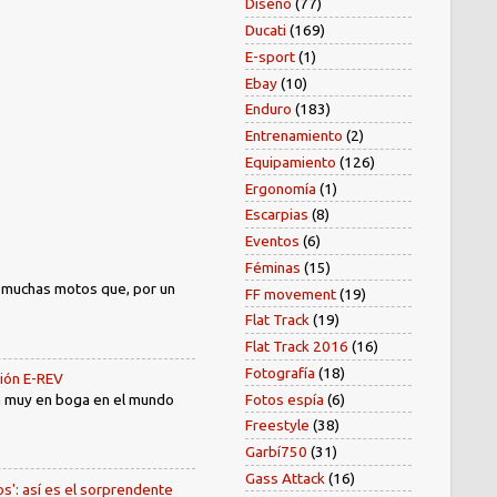
Diseño
(77)
Ducati
(169)
E-sport
(1)
Ebay
(10)
Enduro
(183)
Entrenamiento
(2)
Equipamiento
(126)
Ergonomía
(1)
Escarpias
(8)
Eventos
(6)
Féminas
(15)
) muchas motos que, por un
FF movement
(19)
Flat Track
(19)
Flat Track 2016
(16)
Fotografía
(18)
sión E-REV
Fotos espía
(6)
tá muy en boga en el mundo
Freestyle
(38)
Garbí750
(31)
Gass Attack
(16)
os': así es el sorprendente