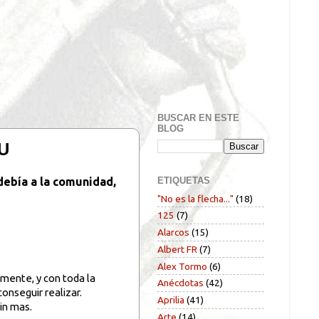
BUSCAR EN ESTE
BLOG
TU
ETIQUETAS
debía a la comunidad,
"No es la flecha..."
(18)
125
(7)
Alarcos
(15)
Albert FR
(7)
Alex Tormo
(6)
mente, y con toda la
Anécdotas
(42)
onseguir realizar.
Aprilia
(41)
in mas.
Arte
(14)