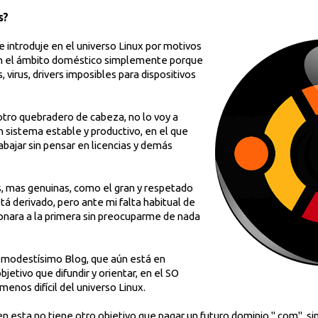
s?
e introduje en el universo Linux por motivos
en el ámbito doméstico simplemente porque
virus, drivers imposibles para dispositivos
tro quebradero de cabeza, no lo voy a
 sistema estable y productivo, en el que
bajar sin pensar en licencias y demás
s, mas genuinas, como el gran y respetado
á derivado, pero ante mi falta habitual de
onara a la primera sin preocuparme de nada
te modestísimo Blog, que aún está en
bjetivo que difundir y orientar, en el SO
nos difícil del universo Linux.
en esta no tiene otro objetivo que pagar un futuro dominio ".com", s