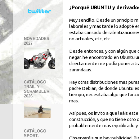
¿Porqué UBUNTU y derivado
Muy sencillo. Desde un principio m
laborales y mas tarde lo adopté 
estaba cansado de ralentizaciones, 
no actuales, etc, etc.
NOVEDADES
2027
Desde entonces, y con algún que o
negar, he encontrado en Ubuntu un
directamente me podía poner a tra
zarandajas.
Hay otras distribuciones mas pura
CATÁLOGO
TRAIL Y
padre Debian, de donde Ubuntu est
SCRAMBLER
tiempo, necesitaba algo que funci
2026
mas.
Así pues, os invito a que leáis es
construcción, y que no tiene otro o
probablemente mas equilibrado y me
CATÁLOGO
SPORT-
Observaréis que hay publicidad. Bi