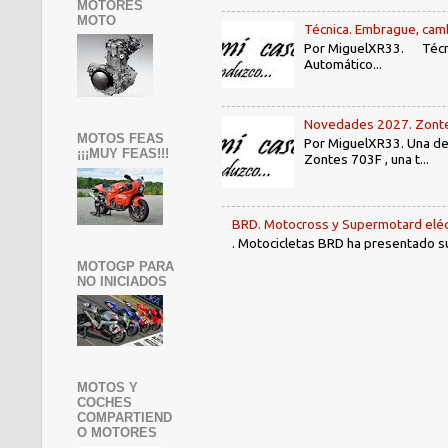
MOTORES
MOTO
Técnica. Embrague, camb
Por MiguelXR33. Técni
Automático...
Novedades 2027. Zontes
MOTOS FEAS
Por MiguelXR33. Una de 
¡¡¡MUY FEAS!!!
Zontes 703F , una t...
BRD. Motocross y Supermotard eléc
. Motocicletas BRD ha presentado su 
MOTOGP PARA
NO INICIADOS
MOTOS Y
COCHES
COMPARTIEND
O MOTORES