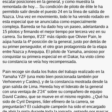
escalar posiciones en la general, y como muestra la
remontada de hoy… Su condición de piloto de élite le ha
permitido salir desde el puesto 24 en la línea de salida de
Nazca. Una vez en movimiento, todo le ha venido rodado en
esta especial que se anunciaba como especialmente
compleja. Barreda se ha dado hoy un paseo, adelantando a
15 pilotos y firmando el mejor tiempo por tercera vez en su
carrera. Su tiempo, 8'23'' más rápido que Olivier Pain, le
aúpa hasta la 4ª posición de la general, justo por detrás de
su primer perseguidor, el otro gran protagonista de la etapa
entre Nazca y Arequipa. El piloto de Yamaha, ansioso por
conquistar su primera especial en el Dakar, ha visto cómo
su constancia se veía hoy recompensada.
Pain recoge sin duda los frutos del trabajo realizado en la
Yamaha YZF (una moto bien posicionada también por
Verhoeven y Casteu), y de la constancia mostrada desde la
gran salida de Lima. Hereda hoy el liderato de la general
con una ventaja de 2'24'' sobre su compañero de equipo
David Casteu, que se mueve en el mismo registro. ¿Qué ha
sido de Cyril Despres, líder efímero de la carrera, se
preguntarán? El cuádruple campeón ha sido el encargado
de abrir la pista durante toda la jornada, optando por marcar