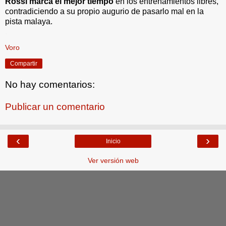
Rossi marca el mejor tiempo
en los entrenamientos libres,
contradiciendo a su propio augurio de pasarlo mal en la
pista malaya.
.
Voro
Compartir
No hay comentarios:
Publicar un comentario
‹
›
Inicio
Ver versión web