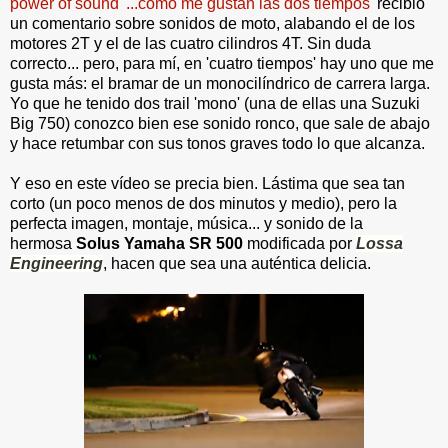
power of sound' ...como me gustan las dos tiempos'
recibió
un comentario sobre sonidos de moto, alabando el de los
motores 2T y el de las cuatro cilindros 4T. Sin duda
correcto... pero, para mí, en 'cuatro tiempos' hay uno que me
gusta más: el bramar de un monocilíndrico de carrera larga.
Yo que he tenido dos trail 'mono' (una de ellas una Suzuki
Big 750) conozco bien ese sonido ronco, que sale de abajo
y hace retumbar con sus tonos graves todo lo que alcanza.
Y eso en este vídeo se precia bien. L
ástima que sea tan
corto (un poco menos de dos minutos y medio), pero la
perfecta imagen, montaje, música... y sonido de la
hermosa
Solus Yamaha SR 500
modificada por
Lossa
Engineering
, hacen que sea una auténtica delicia.