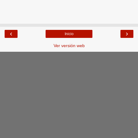
‹
›
Inicio
Ver versión web