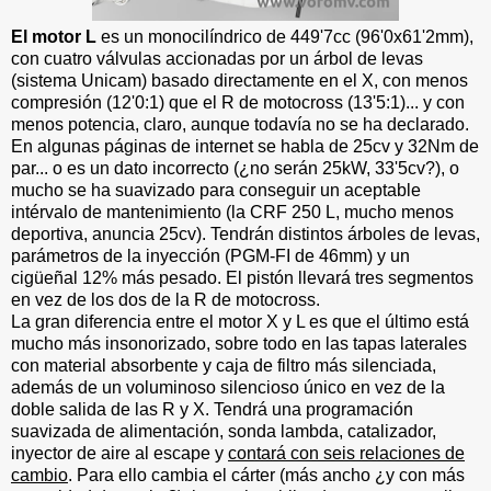
El motor L
es un monocilíndrico de 449'7cc (96'0x61'2mm),
con cuatro válvulas accionadas por un árbol de levas
(sistema Unicam) basado directamente en el X, con menos
compresión (12'0:1) que el R de motocross (13'5:1)... y con
menos potencia, claro, aunque todavía no se ha declarado.
En algunas páginas de internet se habla de 25cv y 32Nm de
par... o es un dato incorrecto (¿no serán 25kW, 33'5cv?), o
mucho se ha suavizado para conseguir un aceptable
intérvalo de mantenimiento (la CRF 250 L, mucho menos
deportiva, anuncia 25cv). Tendrán distintos árboles de levas,
parámetros de la inyección (PGM-FI de 46mm) y un
cigüeñal 12% más pesado. El pistón llevará tres segmentos
en vez de los dos de la R de motocross.
La gran diferencia entre el motor X y L es que el último está
mucho más insonorizado, sobre todo en las tapas laterales
con material absorbente y caja de filtro más silenciada,
además de un voluminoso silencioso único en vez de la
doble salida de las R y X. Tendrá una programación
suavizada de alimentación, sonda lambda, catalizador,
inyector de aire al escape y
contará con seis relaciones de
cambio
. Para ello cambia el cárter (más ancho ¿y con más