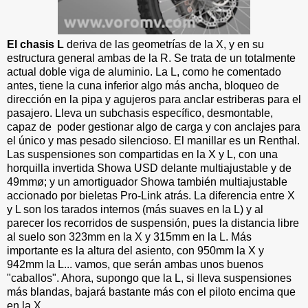
El chasis L
deriva de las geometrías de la X, y en su
estructura general ambas de la R. Se trata de un totalmente
actual doble viga de aluminio. La L, como he comentado
antes, tiene la cuna inferior algo más ancha, bloqueo de
dirección en la pipa y agujeros para anclar estriberas para el
pasajero. Lleva un subchasis específico, desmontable,
capaz de poder gestionar algo de carga y con anclajes para
el único y mas pesado silencioso. El manillar es un Renthal.
Las suspensiones son compartidas en la X y L, con una
horquilla invertida Showa USD delante multiajustable y de
49mmø; y un amortiguador Showa también multiajustable
accionado por bieletas Pro-Link atrás. La diferencia entre X
y L son los tarados internos (más suaves en la L) y al
parecer los recorridos de suspensión, pues la distancia libre
al suelo son 323mm en la X y 315mm en la L. Más
importante es la altura del asiento, con 950mm la X y
942mm la L... vamos, que serán ambas unos buenos
"caballos". Ahora, supongo que la L, si lleva suspensiones
más blandas, bajará bastante más con el piloto encima que
en la X.