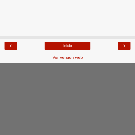
‹
›
Inicio
Ver versión web