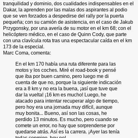
tranquilidad y dominio, dos cualidades indispensables en el
Dakar, la aprenden por las malas dos aspirantes al podio
que se ven forzados a despedirse del rally por la puerta
pequeña; con su camión de asistencia, en el caso de Jakub
Przygonsky, por una avería de su motor en el km 68; con el
helicóptero médico, en el caso de Quinn Cody, que parte
con una clavícula rota tras una espectacular caída en el km
173 de la especial.
Marc Coma, comenta:
En el km 170 había una ruta diferente para las
motos y los coches. Miré el road-book y pensé
que iba por buen camino, pero luego me di
cuenta de que no, porque la siguiente indicación
era a 8 km y no era la buena, ¡así que tuve que
dar la vuelta! ¡16 km es mucho! Luego, he
atacado para intentar recuperar algo de tiempo,
pero hoy era una jornada muy difícil, aunque
muy bonita... Bueno, así son las cosas, he
perdido 13 minutos. Es mucho, pero cuando se
comete un error, no hay que sorprenderse por
quedarse atrás. Así es la carrera. ¡Ayer las tenía
todas conmigo, hoy no!