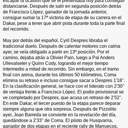
escapar la ocasión que se le presentaba hoy para conseguir
distanciarse. Después de salir en segunda posición detrás
de Francisco López, ganador de la jornada anterior,
consigue sumar la 17ª victoria de etapa de su carrera en el
Dakar, pese a tener que abrir pista durante toda la parte final
del recorrido.
Muy por detrás del español, Cyril Despres libraba el
tradicional duelo. Después de calentar motores con calma
ayer, se veía obligado a partir en 13ª posición. Por el
camino, dejaba atrás a Olivier Pain, luego a Pal Anders
Ullevalseter y Quinn Cody, logrando el mejor tiempo
intermedio a mitad de recorrido. Sin embargo, en el tramo
final con arena, durante los últimos 50 kilómetros, Coma
elimina su retraso e incluso consigue sacar a Despres 1'18''.
En la clasificación general, se hace con el liderato con 2'30''
de ventaja frente a Francisco López. El podio provisional se
ve completado por Despres, que acusa un retraso de 2'52''.
En este Dakar, el tercer puesto de la etapa parece deparar
siempre alguna que otra sorpresa. Después de Pizzolito
ayer, Joan Barreda se convierte en la revelación del día,
quedándose a 2'33'' de Coma. El piloto de Husqvarna,
ganador de dos etapas en el reciente rally de Marruecos,