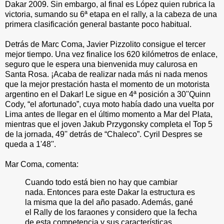
Dakar 2009. Sin embargo, al final es López quien rubrica la
victoria, sumando su 6ª etapa en el rally, a la cabeza de una
primera clasificación general bastante poco habitual.
Detrás de Marc Coma, Javier Pizzolito consigue el tercer
mejor tiempo. Una vez finalice los 620 kilómetros de enlace,
seguro que le espera una bienvenida muy calurosa en
Santa Rosa. ¡Acaba de realizar nada más ni nada menos
que la mejor prestación hasta el momento de un motorista
argentino en el Dakar! Le sigue en 4ª posición a 30''Quinn
Cody, “el afortunado”, cuya moto había dado una vuelta por
Lima antes de llegar en el último momento a Mar del Plata,
mientras que el joven Jakub Przygonsky completa el Top 5
de la jornada, 49'' detrás de “Chaleco”. Cyril Despres se
queda a 1'48''.
Mar Coma, comenta:
Cuando todo está bien no hay que cambiar
nada. Entonces para este Dakar la estructura es
la misma que la del año pasado. Además, gané
el Rally de los faraones y considero que la fecha
de esta competencia y sus características