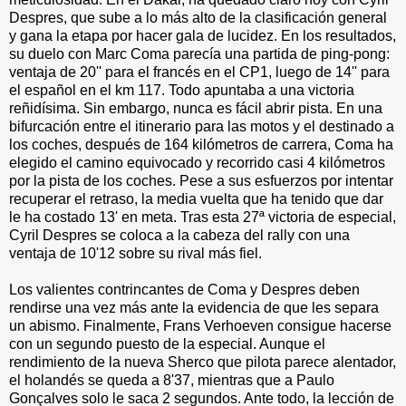
Despres, que sube a lo más alto de la clasificación general
y gana la etapa por hacer gala de lucidez. En los resultados,
su duelo con Marc Coma parecía una partida de ping-pong:
ventaja de 20'' para el francés en el CP1, luego de 14'' para
el español en el km 117. Todo apuntaba a una victoria
reñidísima. Sin embargo, nunca es fácil abrir pista. En una
bifurcación entre el itinerario para las motos y el destinado a
los coches, después de 164 kilómetros de carrera, Coma ha
elegido el camino equivocado y recorrido casi 4 kilómetros
por la pista de los coches. Pese a sus esfuerzos por intentar
recuperar el retraso, la media vuelta que ha tenido que dar
le ha costado 13' en meta. Tras esta 27ª victoria de especial,
Cyril Despres se coloca a la cabeza del rally con una
ventaja de 10'12 sobre su rival más fiel.
Los valientes contrincantes de Coma y Despres deben
rendirse una vez más ante la evidencia de que les separa
un abismo. Finalmente, Frans Verhoeven consigue hacerse
con un segundo puesto de la especial. Aunque el
rendimiento de la nueva Sherco que pilota parece alentador,
el holandés se queda a 8'37, mientras que a Paulo
Gonçalves solo le saca 2 segundos. Ante todo, la lección de