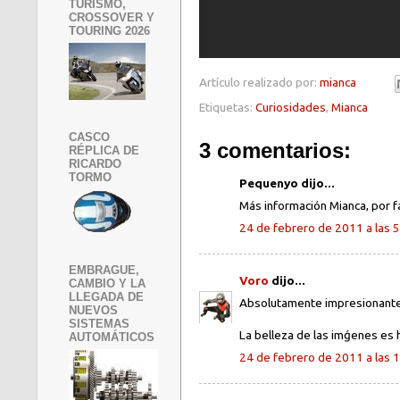
TURISMO,
CROSSOVER Y
TOURING 2026
Artículo realizado por:
mianca
Etiquetas:
Curiosidades
,
Mianca
CASCO
3 comentarios:
RÉPLICA DE
RICARDO
TORMO
Pequenyo dijo...
Más información Mianca, por f
24 de febrero de 2011 a las 
EMBRAGUE,
Voro
dijo...
CAMBIO Y LA
LLEGADA DE
Absolutamente impresionante
NUEVOS
SISTEMAS
La belleza de las imǵenes es hi
AUTOMÁTICOS
24 de febrero de 2011 a las 