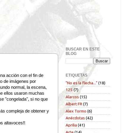
BUSCAR EN ESTE
BLOG
ETIQUETAS
una acción con el fin de
ro de imágenes por
"No es la flecha..."
(18)
gundo normal, la escena,
125
(7)
que ellos usaron muchas
Alarcos
(15)
e "congelada", si no que
Albert FR
(7)
Alex Tormo
(6)
más compleja de obtener y
Anécdotas
(42)
os altavoces!!
Aprilia
(41)
Arte
(14)