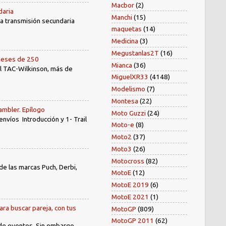
Macbor
(2)
daria
Manchi
(15)
 la transmisión secundaria
maquetas
(14)
Medicina
(3)
Megustanlas2T
(16)
oneses de 250
Mianca
(36)
el TAC-Wilkinson, más de
MiguelXR33
(4148)
Modelismo
(7)
Montesa
(22)
ambler. Epílogo
Moto Guzzi
(24)
íos Introducción y 1- Trail
Moto-e
(8)
Moto2
(37)
Moto3
(26)
Motocross
(82)
e las marcas Puch, Derbi,
MotoE
(12)
MotoE 2019
(6)
MotoE 2021
(1)
ara buscar pareja, con tus
MotoGP
(809)
MotoGP 2011
(62)
 de eventos. Sin embargo