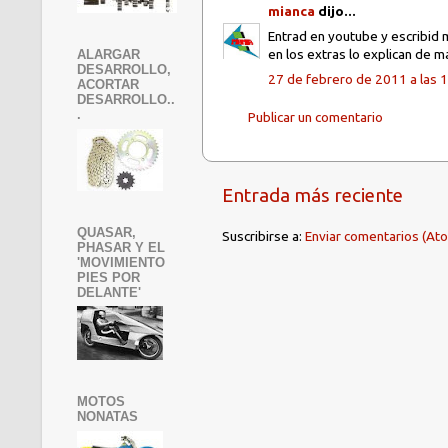
mianca
dijo...
Entrad en youtube y escribid 
en los extras lo explican de ma
ALARGAR
DESARROLLO,
27 de febrero de 2011 a las 
ACORTAR
DESARROLLO..
.
Publicar un comentario
Entrada más reciente
QUASAR,
Suscribirse a:
Enviar comentarios (At
PHASAR Y EL
'MOVIMIENTO
PIES POR
DELANTE'
MOTOS
NONATAS