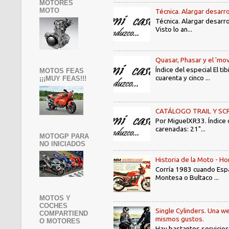
MOTORES
MOTO
Técnica. Alargar desarro
Técnica. Alargar desarro
Visto lo an...
Quasar, Phasar y el 'mov
Índice del especial El 
MOTOS FEAS
cuarenta y cinco ...
¡¡¡MUY FEAS!!!
CATÁLOGO TRAIL Y SCRAMB
Por MiguelXR33. Índice
carenadas: 21"...
MOTOGP PARA
NO INICIADOS
Historia de la Moto - 
Corría 1983 cuando Espa
Montesa o Bultaco ...
MOTOS Y
COCHES
Single Cylinders. Una we
COMPARTIEND
mismos gustos.
O MOTORES
Hay bastantes servicios