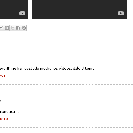
avor!!! me han gustado mucho los vídeos, dale al tema
5:51
.
pnótica.....
10:10