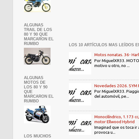
ALGUNAS
TRAIL DE LOS
80 Y 90 QUE
MARCARON EL
RUMBO
LOS 10 ARTÍCULOS MAS LEÍDOS E
Motos nonatas. 36- Har
Por MiguelXR33. MOTOS N
motivo u otro, no ...
ALGUNAS
MOTOS DE
Novedades 2026. SYM PE3
LOS 80 Y 90
Por MiguelXR33. Piaggio
QUE
del automóvil, pe...
MARCARON EL
RUMBO
Monocilíndrico, 1.173 cc
motor Ellwood Hybrid
Imaginad que os toca ir 
provoca u...
LOS MUCHOS