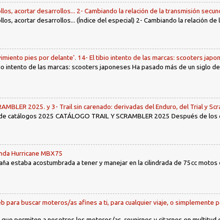
llos, acortar desarrollos... 2- Cambiando la relación de la transmisión secun
llos, acortar desarrollos... (Índice del especial) 2- Cambiando la relación de
imiento pies por delante'. 14- El tibio intento de las marcas: scooters jap
tibio intento de las marcas: scooters japoneses Ha pasado más de un siglo d
LER 2025. y 3- Trail sin carenado: derivadas del Enduro, del Trial y Scr
 de catálogos 2025 CATÁLOGO TRAIL Y SCRAMBLER 2025 Después de los env
Honda Hurricane MBX75
ña estaba acostumbrada a tener y manejar en la cilindrada de 75cc motos d
b para buscar moteros/as afines a ti, para cualquier viaje, o simplemente p
 que permiten a nosotros los moteros/as, reunirnos y citarnos en multitud