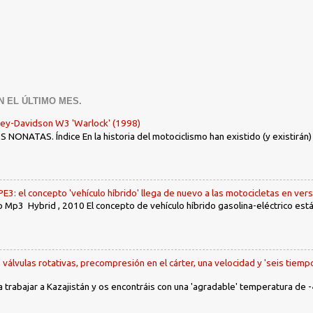
N EL ÚLTIMO MES.
ley-Davidson W3 'Warlock' (1998)
ONATAS. Índice En la historia del motociclismo han existido (y existirán
: el concepto 'vehículo híbrido' llega de nuevo a las motocicletas en ver
 Mp3 Hybrid , 2010 El concepto de vehículo híbrido gasolina-eléctrico es
, válvulas rotativas, precompresión en el cárter, una velocidad y 'seis tiemp
a trabajar a Kazajistán y os encontráis con una 'agradable' temperatura de -