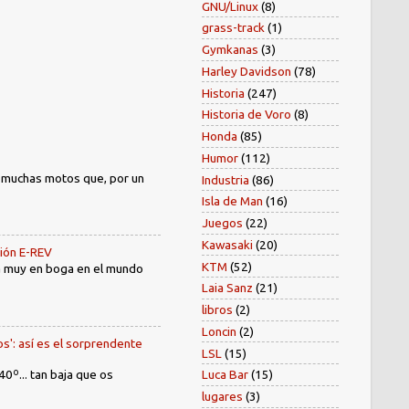
GNU/Linux
(8)
grass-track
(1)
Gymkanas
(3)
Harley Davidson
(78)
Historia
(247)
Historia de Voro
(8)
Honda
(85)
Humor
(112)
) muchas motos que, por un
Industria
(86)
Isla de Man
(16)
Juegos
(22)
Kawasaki
(20)
sión E-REV
KTM
(52)
tá muy en boga en el mundo
Laia Sanz
(21)
libros
(2)
Loncin
(2)
os': así es el sorprendente
LSL
(15)
40º... tan baja que os
Luca Bar
(15)
lugares
(3)