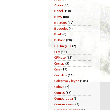
Audio
(36)
Benelli
(10)
BMW
(80)
Bocetos
(89)
Bougelet
(4)
Buell
(6)
Bultaco
(20)
C.E. RallyTT
(2)
CEV
(15)
CFMoto
(15)
Ciencia
(3)
Cine
(17)
Circuitos
(11)
Colectivo y leyes
(105)
Colove
(7)
Comics
(36)
Comparativa
(5)
Competición
(73)