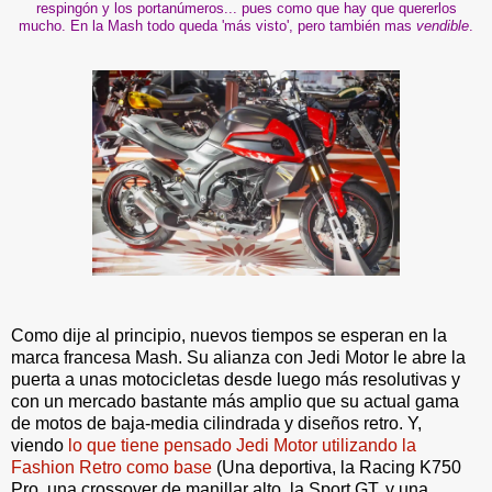
respingón y los portanúmeros... pues como que hay que quererlos
mucho. En la Mash todo queda 'más visto', pero también mas
vendible
.
Como dije al principio, nuevos tiempos se esperan en la
marca francesa Mash. Su alianza con Jedi Motor le abre la
puerta a unas motocicletas desde luego más resolutivas y
con un mercado bastante más amplio que su actual gama
de motos de baja-media cilindrada y diseños retro. Y,
viendo
lo que tiene pensado Jedi Motor utilizando la
Fashion Retro como base
(Una deportiva, la Racing K750
Pro, una crossover de manillar alto, la Sport GT, y una