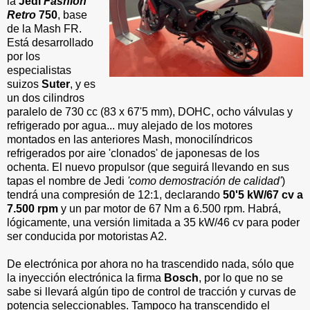
la
Jedi
Fashion
Retro
750
, base
de la Mash FR.
Está desarrollado
por los
especialistas
suizos
Suter
, y es
un dos cilindros
paralelo de 730 cc (83 x 67'5 mm), DOHC, ocho válvulas y
refrigerado por agua... muy alejado de los motores
montados en las anteriores Mash, monocilíndricos
refrigerados por aire 'clonados' de japonesas de los
ochenta. El nuevo propulsor (que seguirá llevando en sus
tapas el nombre de Jedi
'como demostración de calidad'
)
tendrá una compresión de 12:1, declarando
50'5 kW/67 cv a
7.500 rpm
y un par motor de 67 Nm a 6.500 rpm. Habrá,
lógicamente, una versión limitada a 35 kW/46 cv para poder
ser conducida por motoristas A2.
De electrónica por ahora no ha trascendido nada, sólo que
la inyección electrónica la firma
Bosch
, por lo que no se
sabe si llevará algún tipo de control de tracción y curvas de
potencia seleccionables. Tampoco ha transcendido el